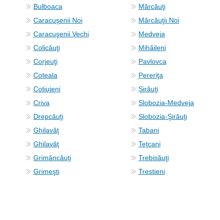
Bulboaca
Mărcăuţi
Caracuşenii Noi
Mărcăuţii Noi
Caracuşenii Vechi
Medveja
Colicăuţi
Mihăileni
Corjeuţi
Pavlovca
Coteala
Pereriţa
Cotiujeni
Şirăuţi
Criva
Slobozia-Medveja
Drepcăuţi
Slobozia-Şirăuţi
Ghilavăţ
Tabani
Ghilavăţ
Teţcani
Grimăncăuţi
Trebisăuţi
Grimeşti
Trestieni