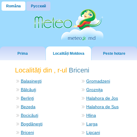
Româna
Русский
Prima
Localități Moldova
Peste hotare
Localități din , r-ul
Briceni
Balasineşti
Gromadzeni
Bălcăuţi
Grozniţa
Berlinţi
Halahora de Jos
Bezeda
Halahora de Sus
Bocicăuţi
Hlina
Bogdăneşti
Larga
Briceni
Lipcani