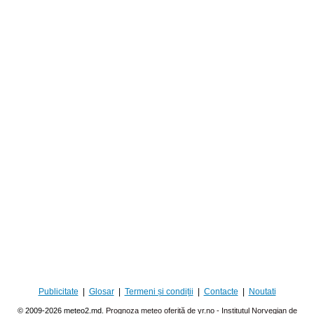
Publicitate
|
Glosar
|
Termeni și condiții
|
Contacte
|
Noutati
© 2009-2026 meteo2.md.
Prognoza meteo oferită de yr.no - Institutul Norvegian de