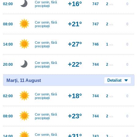
+16°
Cer senin, fără
02:00
747
2
0
m/s
precipitații
+21°
Cer senin, fără
08:00
747
2
0
m/s
precipitații
+27°
Cer senin, fără
14:00
746
1
0
m/s
precipitații
+22°
Cer senin, fără
20:00
744
2
0
m/s
precipitații
Marţi, 11 August
Detaliat
+18°
Cer senin, fără
02:00
744
2
0
m/s
precipitații
+23°
Cer senin, fără
08:00
744
2
0
m/s
precipitații
+31°
Cer senin, fără
14:00
743
3
0
m/s