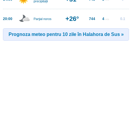
precipitații
+26°
20:00
744
4
0.1
Parţial noros
m/s
Prognoza meteo pentru 10 zile în Halahora de Sus »