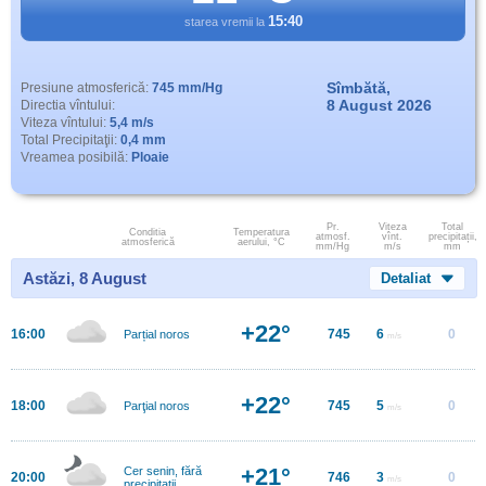
15:40
starea vremii la
Sîmbătă,
Presiune atmosferică:
745 mm/Hg
8 August 2026
Directia vîntului:
Viteza vîntului:
5,4 m/s
Total Precipitaţii:
0,4 mm
Vreamea posibilă:
Ploaie
Pr.
Viteza
Total
Conditia
Temperatura
atmosf.
vînt.
precipitații,
atmosferică
aerului, °C
mm/Hg
m/s
mm
Astăzi, 8 August
Detaliat
+22°
16:00
745
6
0
Parțial noros
m/s
+22°
18:00
745
5
0
Parţial noros
m/s
+21°
Cer senin, fără
20:00
746
3
0
m/s
precipitații