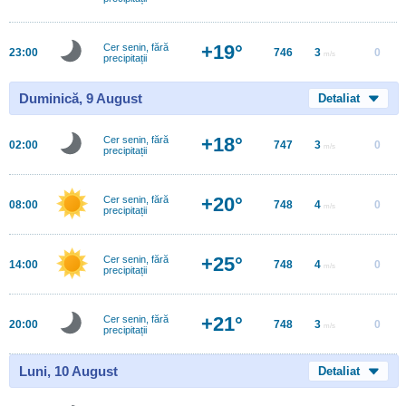
+19°
Cer senin, fără
23:00
746
3
0
m/s
precipitații
Duminică, 9 August
Detaliat
+18°
Cer senin, fără
02:00
747
3
0
m/s
precipitații
+20°
Cer senin, fără
08:00
748
4
0
m/s
precipitații
+25°
Cer senin, fără
14:00
748
4
0
m/s
precipitații
+21°
Cer senin, fără
20:00
748
3
0
m/s
precipitații
Luni, 10 August
Detaliat