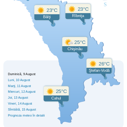
23°C
23°C
Rîbniţa
Bălţi
25°C
Chişinău
26°C
Ştefan-Vodă
Duminică, 9 August
Luni
, 10 August
Marţi
, 11 August
25°C
Miercuri
, 12 August
Joi
, 13 August
Cahul
Vineri
, 14 August
Sîmbătă
, 15 August
Prognoza meteo în detalii