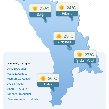
24°C
24°C
Rîbniţa
Bălţi
25°C
Chişinău
27°C
Ştefan-Vodă
Duminică, 9 August
Luni
, 10 August
Marţi
, 11 August
26°C
Miercuri
, 12 August
Joi
, 13 August
Cahul
Vineri
, 14 August
Sîmbătă
, 15 August
Prognoza meteo în detalii