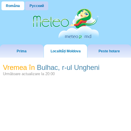
Româna
Русский
Prima
Localități Moldova
Peste hotare
Vremea în
Bulhac, r-ul Ungheni
Următoare actualizare la
20:00