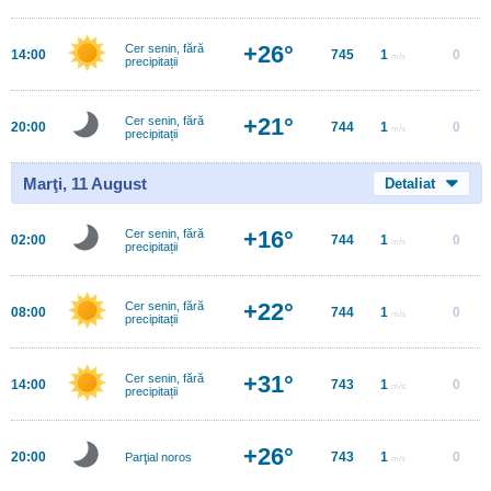
+26°
Cer senin, fără
14:00
745
1
0
m/s
precipitații
+21°
Cer senin, fără
20:00
744
1
0
m/s
precipitații
Marţi, 11 August
Detaliat
+16°
Cer senin, fără
02:00
744
1
0
m/s
precipitații
+22°
Cer senin, fără
08:00
744
1
0
m/s
precipitații
+31°
Cer senin, fără
14:00
743
1
0
m/s
precipitații
+26°
20:00
743
1
0
Parţial noros
m/s