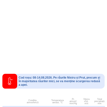
Cod roșu: 08-14.08.2026. Pe râurile Nistru și Prut, precum și
în majoritatea râurilor mici, se va menține scurgerea redusă
a apei.
Pr.
Viteza
Total
Conditia
Temperatura
atmosf.
vînt.
precipitații,
atmosferică
aerului, °C
mm/Hg
m/s
mm