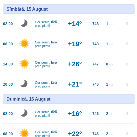
Sîmbătă, 15 August
+14°
Cer senin, fără
02:00
748
1
0
m/s
precipitații
+19°
Cer senin, fără
08:00
748
1
0
m/s
precipitații
+26°
Cer senin, fără
14:00
747
0
0
m/s
precipitații
+21°
Cer senin, fără
20:00
746
1
0
m/s
precipitații
Duminică, 16 August
+16°
Cer senin, fără
02:00
746
2
0
m/s
precipitații
+22°
Cer senin, fără
08:00
746
2
0
m/s
precipitații