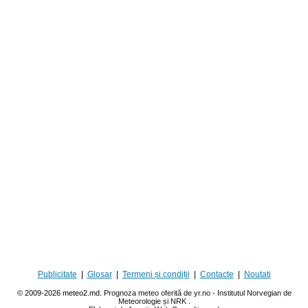
Publicitate
|
Glosar
|
Termeni și condiții
|
Contacte
|
Noutati
© 2009-2026 meteo2.md.
Prognoza meteo oferită de yr.no - Institutul Norvegian de
Meteorologie și NRK
.