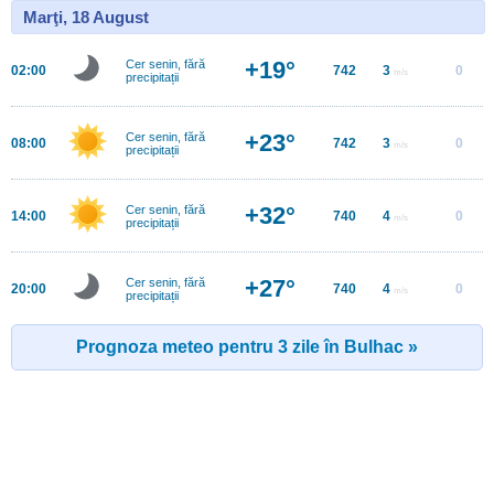
Marţi, 18 August
+19°
Cer senin, fără
02:00
742
3
0
m/s
precipitații
+23°
Cer senin, fără
08:00
742
3
0
m/s
precipitații
+32°
Cer senin, fără
14:00
740
4
0
m/s
precipitații
+27°
Cer senin, fără
20:00
740
4
0
m/s
precipitații
Prognoza meteo pentru 3 zile în Bulhac »