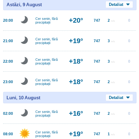
Astăzi, 9 August
Detaliat
+20°
Cer senin, fără
20:00
747
2
0
m/s
precipitații
+19°
Cer senin, fără
21:00
747
3
0
m/s
precipitații
+18°
Cer senin, fără
22:00
747
3
0
m/s
precipitații
+18°
Cer senin, fără
23:00
747
2
0
m/s
precipitații
Luni, 10 August
Detaliat
+16°
Cer senin, fără
02:00
747
2
0
m/s
precipitații
+19°
Cer senin, fără
08:00
747
1
0
m/s
precipitații