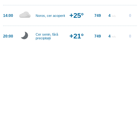
+25°
14:00
749
4
0
Noros, cer acoperit
m/s
+21°
Cer senin, fără
20:00
749
4
0
m/s
precipitații