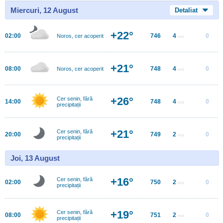
Miercuri, 12 August
Detaliat
+22°
02:00
746
4
0
Noros, cer acoperit
m/s
+21°
08:00
748
4
0
Noros, cer acoperit
m/s
+26°
Cer senin, fără
14:00
748
4
0
m/s
precipitații
+21°
Cer senin, fără
20:00
749
2
0
m/s
precipitații
Joi, 13 August
+16°
Cer senin, fără
02:00
750
2
0
m/s
precipitații
+19°
Cer senin, fără
08:00
751
2
0
m/s
precipitații