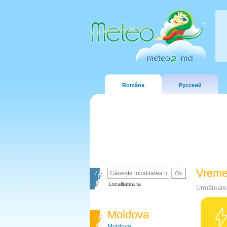
Româna
Русский
Vreme
Localitatea ta
Următoare 
Moldova
Moldova