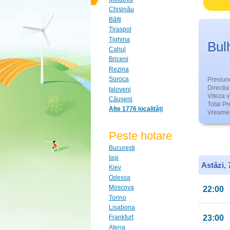
Chişinău
Bălţi
Tiraspol
Tighina
Bul
Cahul
Briceni
Rezina
Soroca
Presiun
Directia 
Ialoveni
Viteza v
Căuşeni
Total Pre
Alte 1776 localități
Vreamea
Peste hotare
Bucureşti
Iaşi
Astăzi,
Kiev
Odessa
Moscova
22:00
Torino
Lisabona
23:00
Frankfurt
Atena