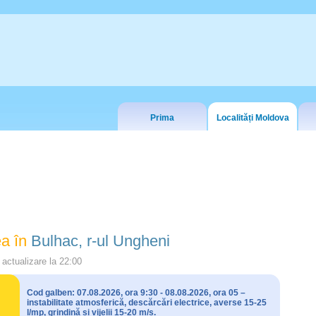
Prima
Localități Moldova
a în
Bulhac, r-ul Ungheni
actualizare la
22:00
Cod galben: 07.08.2026, ora 9:30 - 08.08.2026, ora 05 –
instabilitate atmosferică, descărcări electrice, averse 15-25
l/mp, grindină și vijelii 15-20 m/s.