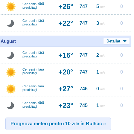
Cer senin, fără
+26°
747
5
0
m/s
precipitații
Cer senin, fără
+22°
747
3
0
m/s
precipitații
0 August
Detaliat
Cer senin, fără
+16°
747
2
0
m/s
precipitații
Cer senin, fără
+20°
747
1
0
m/s
precipitații
Cer senin, fără
+27°
746
0
0
m/s
precipitații
Cer senin, fără
+23°
745
1
0
m/s
precipitații
Prognoza meteo pentru 10 zile în Bulhac »