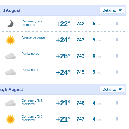
, 8 August
Detaliat
Cer senin, fără
+22°
742
5
0
m/s
precipitații
Averse de ploaie
+24°
743
5
0
m/s
Parțial noros
+26°
743
6
0
m/s
Parțial noros
+24°
745
5
0
m/s
ă, 9 August
Detaliat
Cer senin, fără
+21°
746
4
0
m/s
precipitații
Cer senin, fără
+21°
747
4
0
m/s
precipitații