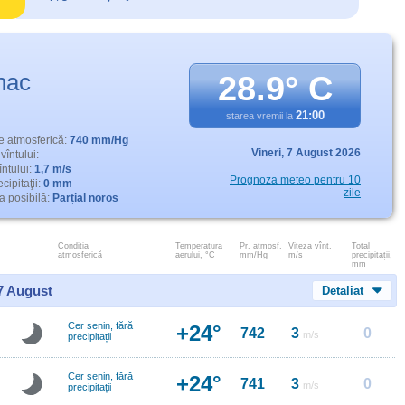
hac
28.9° C
21:00
starea vremii la
e atmosferică:
740 mm/Hg
Vineri,
7 August 2026
vîntului:
întului:
1,7 m/s
Prognoza meteo pentru 10
cipitaţii:
0 mm
zile
 posibilă:
Parțial noros
Conditia
Temperatura
Pr. atmosf.
Viteza vînt.
Total
atmosferică
aerului, °C
mm/Hg
m/s
precipitații,
mm
 7 August
Detaliat
Cer senin, fără
+24°
742
3
0
m/s
precipitații
Cer senin, fără
+24°
741
3
0
m/s
precipitații