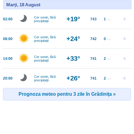
Marţi, 18 August
+19°
Cer senin, fără
02:00
743
1
0
m/s
precipitații
+24°
Cer senin, fără
08:00
742
0
0
m/s
precipitații
+33°
Cer senin, fără
14:00
741
2
0
m/s
precipitații
+26°
Cer senin, fără
20:00
741
2
0
m/s
precipitații
Prognoza meteo pentru 3 zile în Grădiniţa »