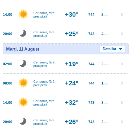
+30°
Cer senin, fără
14:00
744
2
0
m/s
precipitații
+25°
Cer senin, fără
20:00
743
4
0
m/s
precipitații
Marţi, 11 August
Detaliat
+19°
Cer senin, fără
02:00
744
2
0
m/s
precipitații
+24°
Cer senin, fără
08:00
744
1
0
m/s
precipitații
+32°
Cer senin, fără
14:00
743
3
0
m/s
precipitații
+26°
Cer senin, fără
20:00
743
2
0
m/s
precipitații