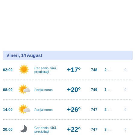
Vineri, 14 August
+17°
Cer senin, fără
02:00
748
2
0
m/s
precipitații
+20°
08:00
749
1
0
Parţial noros
m/s
+26°
14:00
747
2
0
Parţial noros
m/s
+22°
Cer senin, fără
20:00
747
3
0
m/s
precipitații