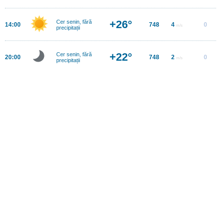
+26°
Cer senin, fără
14:00
748
4
0
m/s
precipitații
+22°
Cer senin, fără
20:00
748
2
0
m/s
precipitații