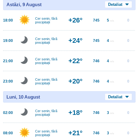
Astăzi, 9 August
Detaliat
+26°
Cer senin, fără
18:00
745
5
0
m/s
precipitații
+24°
Cer senin, fără
19:00
745
4
0
m/s
precipitații
+22°
Cer senin, fără
21:00
746
4
0
m/s
precipitații
+20°
Cer senin, fără
23:00
746
4
0
m/s
precipitații
Luni, 10 August
Detaliat
+18°
Cer senin, fără
02:00
746
3
0
m/s
precipitații
+21°
Cer senin, fără
08:00
746
3
0
m/s
precipitații