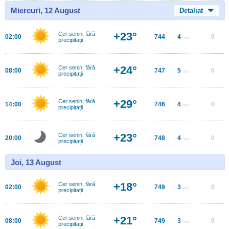
Miercuri, 12 August
Detaliat
+23°
Cer senin, fără
02:00
744
4
0
m/s
precipitații
+24°
Cer senin, fără
08:00
747
5
0
m/s
precipitații
+29°
Cer senin, fără
14:00
746
4
0
m/s
precipitații
+23°
Cer senin, fără
20:00
748
4
0
m/s
precipitații
Joi, 13 August
+18°
Cer senin, fără
02:00
749
3
0
m/s
precipitații
+21°
Cer senin, fără
08:00
749
3
0
m/s
precipitații