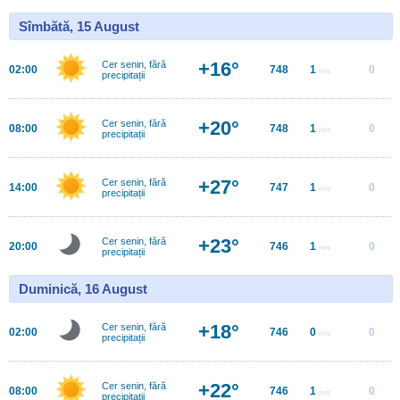
Sîmbătă, 15 August
+16°
Cer senin, fără
02:00
748
1
0
m/s
precipitații
+20°
Cer senin, fără
08:00
748
1
0
m/s
precipitații
+27°
Cer senin, fără
14:00
747
1
0
m/s
precipitații
+23°
Cer senin, fără
20:00
746
1
0
m/s
precipitații
Duminică, 16 August
+18°
Cer senin, fără
02:00
746
0
0
m/s
precipitații
+22°
Cer senin, fără
08:00
746
1
0
m/s
precipitații