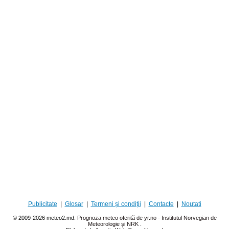
Publicitate
|
Glosar
|
Termeni și condiții
|
Contacte
|
Noutati
© 2009-2026 meteo2.md.
Prognoza meteo oferită de yr.no - Institutul Norvegian de
Meteorologie și NRK
.