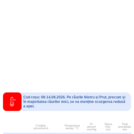
Cod roșu: 08-14.08.2026. Pe râurile Nistru și Prut, precum și
în majoritatea râurilor mici, se va menține scurgerea redusă
a apei.
Pr.
Viteza
Total
Conditia
Temperatura
atmosf.
vînt.
precipitații,
atmosferică
aerului, °C
mm/Hg
m/s
mm