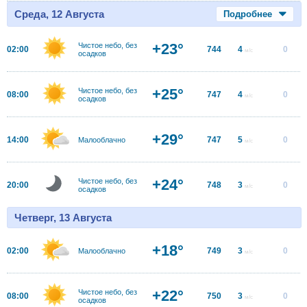
Среда, 12 Августа
Подробнее
+23°
Чистое небо, без
02:00
744
4
0
м/с
осадков
+25°
Чистое небо, без
08:00
747
4
0
м/с
осадков
+29°
14:00
747
5
0
Малооблачно
м/с
+24°
Чистое небо, без
20:00
748
3
0
м/с
осадков
Четверг, 13 Августа
+18°
02:00
749
3
0
Малооблачно
м/с
+22°
Чистое небо, без
08:00
750
3
0
м/с
осадков