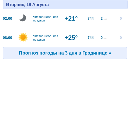
Вторник, 18 Августа
+21°
Чистое небо, без
02:00
744
2
0
м/с
осадков
+25°
Чистое небо, без
08:00
744
0
0
м/с
осадков
Прогноз погоды на 3 дня в Грэдинице »