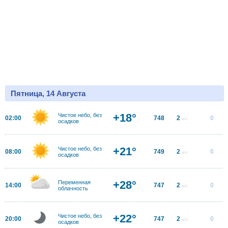
Пятница, 14 Августа
+18°
Чистое небо, без
02:00
748
2
0
м/с
осадков
+21°
Чистое небо, без
08:00
749
2
0
м/с
осадков
+28°
Переменная
14:00
747
2
0
м/с
облачность
+22°
Чистое небо, без
20:00
747
2
0
м/с
осадков