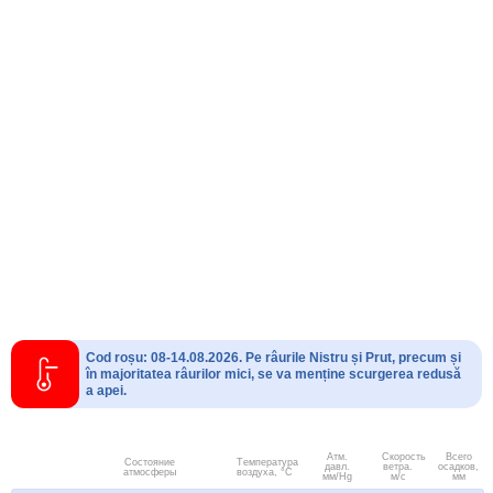
Cod roșu: 08-14.08.2026. Pe râurile Nistru și Prut, precum și
în majoritatea râurilor mici, se va menține scurgerea redusă
a apei.
Атм.
Скорость
Всего
Состояние
Температура
давл.
ветра.
осадков,
атмосферы
воздуха, °C
мм/Hg
м/с
мм