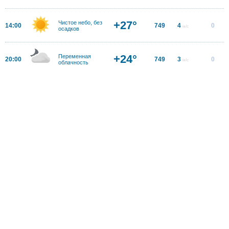
+27°
Чистое небо, без
14:00
749
4
0
м/с
осадков
+24°
Переменная
20:00
749
3
0
м/с
облачность