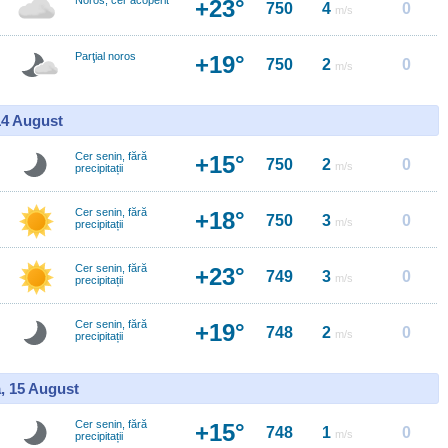
Noros, cer acoperit
+23°
750
4
0
m/s
Parţial noros
+19°
750
2
0
m/s
14 August
Cer senin, fără
+15°
750
2
0
m/s
precipitații
Cer senin, fără
+18°
750
3
0
m/s
precipitații
Cer senin, fără
+23°
749
3
0
m/s
precipitații
Cer senin, fără
+19°
748
2
0
m/s
precipitații
, 15 August
Cer senin, fără
+15°
748
1
0
m/s
precipitații