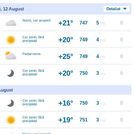
i, 12 August
Detaliat
Noros, cer acoperit
+21°
747
5
0
m/s
Cer senin, fără
+20°
749
4
0
m/s
precipitații
Parțial noros
+25°
749
4
0
m/s
Cer senin, fără
+20°
750
3
0
m/s
precipitații
 August
Cer senin, fără
+16°
750
3
0
m/s
precipitații
Cer senin, fără
+19°
751
3
0
m/s
precipitații