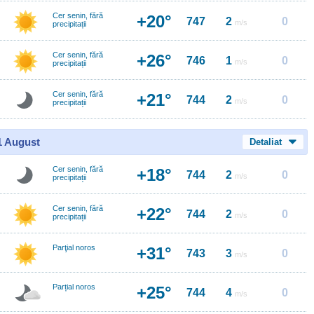
Cer senin, fără
+20°
747
2
0
m/s
precipitații
Cer senin, fără
+26°
746
1
0
m/s
precipitații
Cer senin, fără
+21°
744
2
0
m/s
precipitații
11 August
Detaliat
Cer senin, fără
+18°
744
2
0
m/s
precipitații
Cer senin, fără
+22°
744
2
0
m/s
precipitații
Parţial noros
+31°
743
3
0
m/s
Parțial noros
+25°
744
4
0
m/s