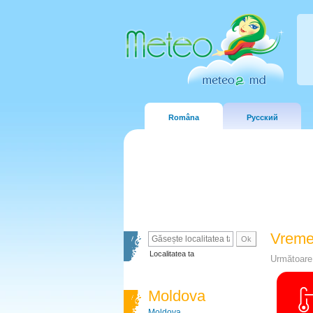
Româna
Русский
Vreme
Localitatea ta
Următoare 
Moldova
Moldova