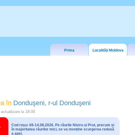
Prima
Localități Moldova
a în
Donduşeni, r-ul Donduşeni
actualizare la
18:00
Cod roșu: 08-14.08.2026. Pe râurile Nistru și Prut, precum și
în majoritatea râurilor mici, se va menține scurgerea redusă
a apei.