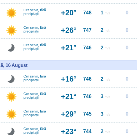
Cer senin, fără
+20°
748
1
0
m/s
precipitații
Cer senin, fără
+26°
747
2
0
m/s
precipitații
Cer senin, fără
+21°
746
2
0
m/s
precipitații
ă, 16 August
Cer senin, fără
+16°
746
2
0
m/s
precipitații
Cer senin, fără
+21°
746
3
0
m/s
precipitații
Cer senin, fără
+29°
745
3
0
m/s
precipitații
Cer senin, fără
+23°
744
2
0
m/s
precipitații