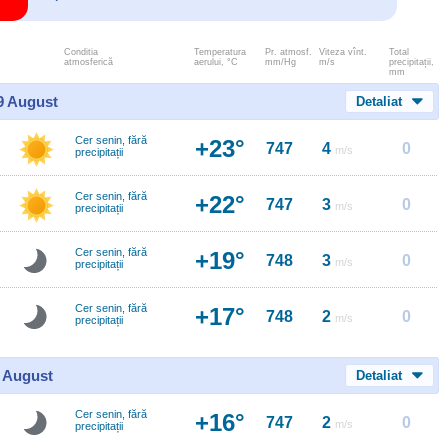
Conditia
Temperatura
Pr. atmosf.
Viteza vînt.
Total
atmosferică
aerului, °C
mm/Hg
m/s
precipitații,
mm
 9 August
Detaliat
Cer senin, fără
+23°
747
4
0
m/s
precipitații
Cer senin, fără
+22°
747
3
0
m/s
precipitații
Cer senin, fără
+19°
748
3
0
m/s
precipitații
Cer senin, fără
+17°
748
2
0
m/s
precipitații
0 August
Detaliat
Cer senin, fără
+16°
747
2
0
m/s
precipitații