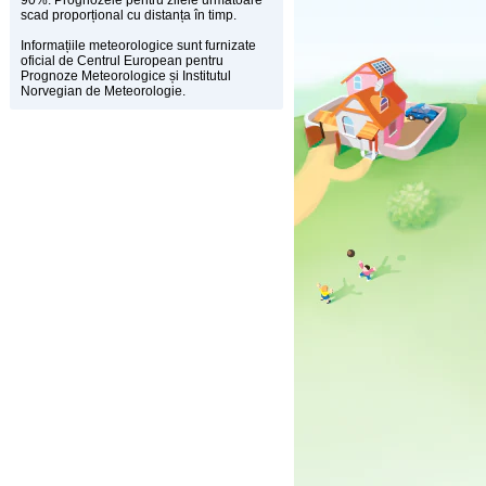
90%. Prognozele pentru zilele următoare
scad proporțional cu distanța în timp.
Informațiile meteorologice sunt furnizate
oficial de Centrul European pentru
Prognoze Meteorologice și Institutul
Norvegian de Meteorologie.