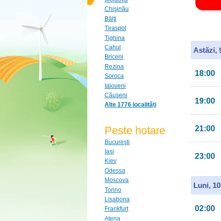
Chişinău
Bălţi
Tiraspol
Tighina
Cahul
Astăzi,
Briceni
Rezina
18:00
Soroca
Ialoveni
Căuşeni
19:00
Alte 1776 localități
Peste hotare
21:00
Bucureşti
Iaşi
23:00
Kiev
Odessa
Moscova
Luni, 1
Torino
Lisabona
02:00
Frankfurt
Atena