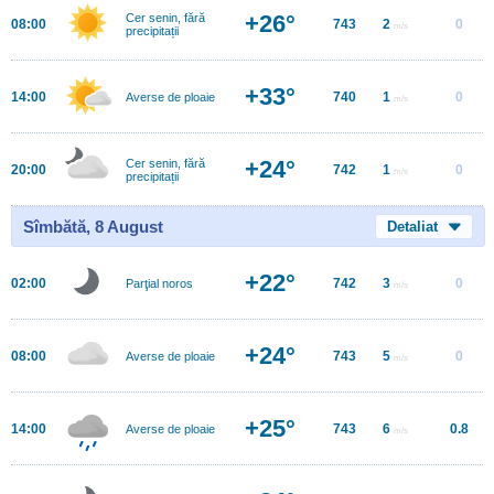
+26°
Cer senin, fără
08:00
743
2
0
m/s
precipitații
+33°
14:00
740
1
0
Averse de ploaie
m/s
+24°
Cer senin, fără
20:00
742
1
0
m/s
precipitații
Sîmbătă, 8 August
Detaliat
+22°
02:00
742
3
0
Parţial noros
m/s
+24°
08:00
743
5
0
Averse de ploaie
m/s
+25°
14:00
743
6
0.8
Averse de ploaie
m/s