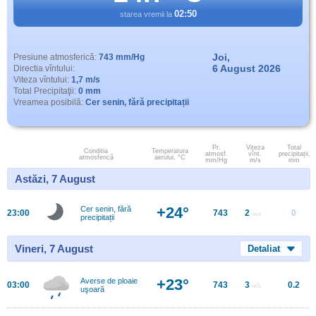
02:50
starea vremii la
Joi,
Presiune atmosferică:
743 mm/Hg
6 August 2026
Directia vîntului:
Viteza vîntului:
1,7 m/s
Total Precipitaţii:
0 mm
Vreamea posibilă:
Cer senin, fără precipitații
Pr.
Viteza
Total
Conditia
Temperatura
atmosf.
vînt.
precipitații,
atmosferică
aerului, °C
mm/Hg
m/s
mm
Astăzi, 7 August
+24°
Cer senin, fără
23:00
743
2
0
m/s
precipitații
Vineri, 7 August
Detaliat
+23°
Averse de ploaie
03:00
743
3
0.2
m/s
uşoară