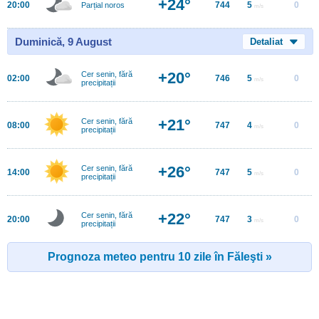
+24°
20:00
744
5
0
Parțial noros
m/s
Duminică, 9 August
Detaliat
+20°
Cer senin, fără
02:00
746
5
0
m/s
precipitații
+21°
Cer senin, fără
08:00
747
4
0
m/s
precipitații
+26°
Cer senin, fără
14:00
747
5
0
m/s
precipitații
+22°
Cer senin, fără
20:00
747
3
0
m/s
precipitații
Prognoza meteo pentru 10 zile în Făleşti »