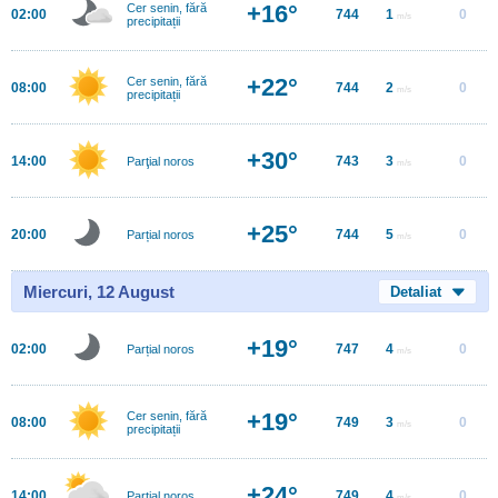
+16°
Cer senin, fără
02:00
744
1
0
m/s
precipitații
+22°
Cer senin, fără
08:00
744
2
0
m/s
precipitații
+30°
14:00
743
3
0
Parţial noros
m/s
+25°
20:00
744
5
0
Parțial noros
m/s
Miercuri, 12 August
Detaliat
+19°
02:00
747
4
0
Parțial noros
m/s
+19°
Cer senin, fără
08:00
749
3
0
m/s
precipitații
+24°
14:00
749
4
0
Parțial noros
m/s