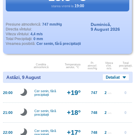
19:00
starea vremii la
Duminică,
Presiune atmosferică:
747 mm/Hg
9 August 2026
Directia vîntului:
Viteza vîntului:
4,4 m/s
Total Precipitaţii:
0 mm
Vreamea posibilă:
Cer senin, fără precipitații
Pr.
Viteza
Total
Conditia
Temperatura
atmosf.
vînt.
precipitații,
atmosferică
aerului, °C
mm/Hg
m/s
mm
Astăzi, 9 August
Detaliat
+19°
Cer senin, fără
20:00
747
2
0
m/s
precipitații
+18°
Cer senin, fără
21:00
748
2
0
m/s
precipitații
+17°
Cer senin, fără
22:00
748
2
0
m/s
precipitații