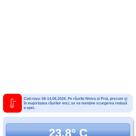
Cod roșu: 08-14.08.2026. Pe râurile Nistru și Prut, precum și
în majoritatea râurilor mici, se va menține scurgerea redusă
a apei.
23.8° C