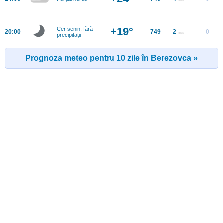
+19°
Cer senin, fără
20:00
749
2
0
m/s
precipitații
Prognoza meteo pentru 10 zile în Berezovca »