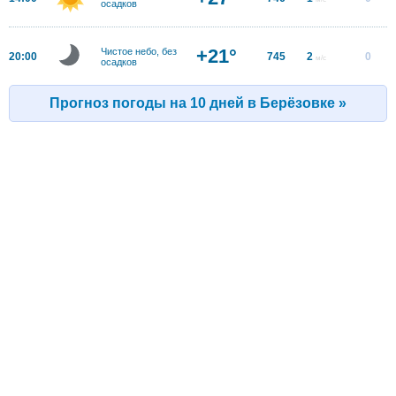
осадков
+21°
Чистое небо, без
20:00
745
2
0
м/с
осадков
Прогноз погоды на 10 дней в Берёзовке »