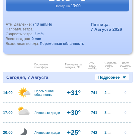
13:00
Погода на
Пятница,
Атм. давление:
743 mm/Hg
7 Августа 2026
Направл. ветра:
Скорость ветра:
3 m/s
Всего осадков:
0 mm
Возможная погода:
Переменная облачность
Атм.
Скорость
Всего
Состояние
Температура
давл.
ветра.
осадков,
атмосферы
воздуха, °C
мм/Hg
м/с
мм
Сегодня, 7 Августа
Подробнее
+31°
Переменная
14:00
741
2
0
м/с
облачность
+30°
17:00
741
3
0
Ливневые дожди
м/с
+25°
20:00
742
2
0
Ливневые дожди
м/с