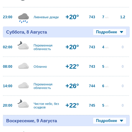
+20°
23:00
743
7
1.2
Ливневые дожди
м/с
Суббота, 8 Августа
Подробнее
+20°
Переменная
02:00
743
4
0
м/с
облачность
+22°
08:00
743
5
0
Облачно
м/с
+26°
Переменная
14:00
744
6
0
м/с
облачность
+22°
Чистое небо, без
20:00
745
5
0
м/с
осадков
Воскресение, 9 Августа
Подробнее