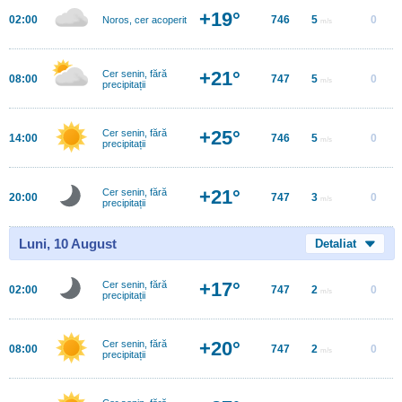
+19°
02:00
746
5
0
Noros, cer acoperit
m/s
+21°
Cer senin, fără
08:00
747
5
0
m/s
precipitații
+25°
Cer senin, fără
14:00
746
5
0
m/s
precipitații
+21°
Cer senin, fără
20:00
747
3
0
m/s
precipitații
Luni, 10 August
Detaliat
+17°
Cer senin, fără
02:00
747
2
0
m/s
precipitații
+20°
Cer senin, fără
08:00
747
2
0
m/s
precipitații