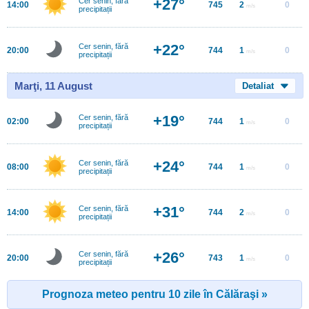
+27°
Cer senin, fără
14:00
745
2
0
m/s
precipitații
+22°
Cer senin, fără
20:00
744
1
0
m/s
precipitații
Marţi, 11 August
Detaliat
+19°
Cer senin, fără
02:00
744
1
0
m/s
precipitații
+24°
Cer senin, fără
08:00
744
1
0
m/s
precipitații
+31°
Cer senin, fără
14:00
744
2
0
m/s
precipitații
+26°
Cer senin, fără
20:00
743
1
0
m/s
precipitații
Prognoza meteo pentru 10 zile în Călăraşi »