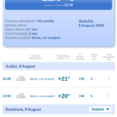
01:40
starea vremii la
Sîmbătă,
Presiune atmosferică:
745 mm/Hg
8 August 2026
Directia vîntului:
Viteza vîntului:
5,7 m/s
Total Precipitaţii:
0 mm
Vreamea posibilă:
Noros, cer acoperit
Pr.
Viteza
Total
Conditia
Temperatura
atmosf.
vînt.
precipitații,
atmosferică
aerului, °C
mm/Hg
m/s
mm
Astăzi, 9 August
+21°
22:00
745
5
0
Noros, cer acoperit
m/s
+20°
23:00
746
5
0
Noros, cer acoperit
m/s
Duminică, 9 August
Detaliat