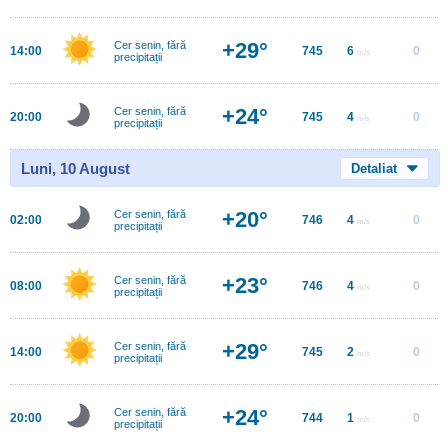
+29°
Cer senin, fără
14:00
745
6
0
m/s
precipitații
+24°
Cer senin, fără
20:00
745
4
0
m/s
precipitații
Luni, 10 August
Detaliat
+20°
Cer senin, fără
02:00
746
4
0
m/s
precipitații
+23°
Cer senin, fără
08:00
746
4
0
m/s
precipitații
+29°
Cer senin, fără
14:00
745
2
0
m/s
precipitații
+24°
Cer senin, fără
20:00
744
1
0
m/s
precipitații