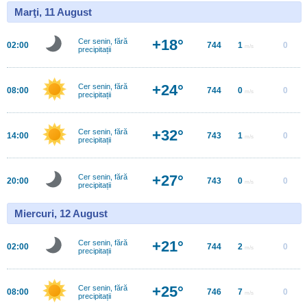
Marţi, 11 August
+18°
Cer senin, fără
02:00
744
1
0
m/s
precipitații
+24°
Cer senin, fără
08:00
744
0
0
m/s
precipitații
+32°
Cer senin, fără
14:00
743
1
0
m/s
precipitații
+27°
Cer senin, fără
20:00
743
0
0
m/s
precipitații
Miercuri, 12 August
+21°
Cer senin, fără
02:00
744
2
0
m/s
precipitații
+25°
Cer senin, fără
08:00
746
7
0
m/s
precipitații