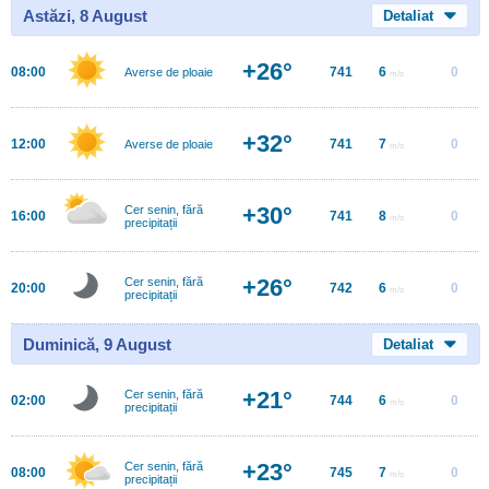
Astăzi, 8 August
Detaliat
+26°
08:00
741
6
0
Averse de ploaie
m/s
+32°
12:00
741
7
0
Averse de ploaie
m/s
+30°
Cer senin, fără
16:00
741
8
0
m/s
precipitații
+26°
Cer senin, fără
20:00
742
6
0
m/s
precipitații
Duminică, 9 August
Detaliat
+21°
Cer senin, fără
02:00
744
6
0
m/s
precipitații
+23°
Cer senin, fără
08:00
745
7
0
m/s
precipitații