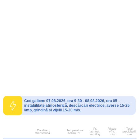
Cod galben: 07.08.2026, ora 9:30 - 08.08.2026, ora 05 –
instabilitate atmosferică, descărcări electrice, averse 15-25
l/mp, grindină și vijelii 15-20 m/s.
Pr.
Viteza
Total
Conditia
Temperatura
atmosf.
vînt.
precipitații,
atmosferică
aerului, °C
mm/Hg
m/s
mm