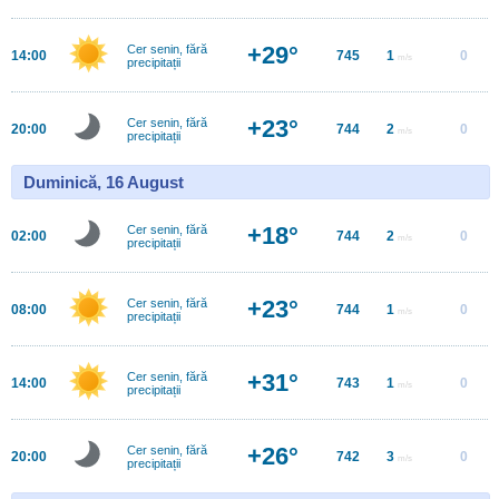
+29°
Cer senin, fără
14:00
745
1
0
m/s
precipitații
+23°
Cer senin, fără
20:00
744
2
0
m/s
precipitații
Duminică, 16 August
+18°
Cer senin, fără
02:00
744
2
0
m/s
precipitații
+23°
Cer senin, fără
08:00
744
1
0
m/s
precipitații
+31°
Cer senin, fără
14:00
743
1
0
m/s
precipitații
+26°
Cer senin, fără
20:00
742
3
0
m/s
precipitații