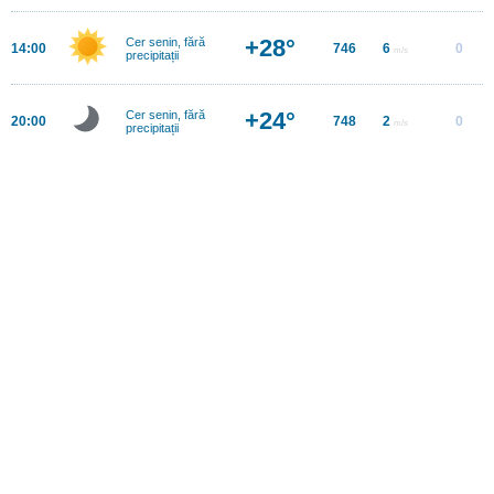
+28°
Cer senin, fără
14:00
746
6
0
m/s
precipitații
+24°
Cer senin, fără
20:00
748
2
0
m/s
precipitații