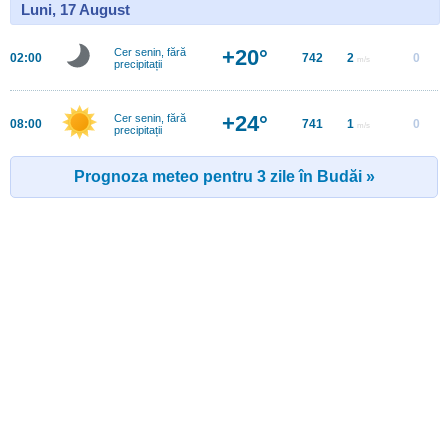
Luni, 17 August
+20°
Cer senin, fără
02:00
742
2
0
m/s
precipitații
+24°
Cer senin, fără
08:00
741
1
0
m/s
precipitații
Prognoza meteo pentru 3 zile în Budăi »