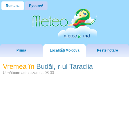
Româna
Русский
Prima
Localități Moldova
Peste hotare
Vremea în
Budăi, r-ul Taraclia
Următoare actualizare la
08:00