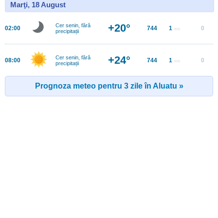
Marţi, 18 August
+20°
Cer senin, fără
02:00
744
1
0
m/s
precipitații
+24°
Cer senin, fără
08:00
744
1
0
m/s
precipitații
Prognoza meteo pentru 3 zile în Aluatu »