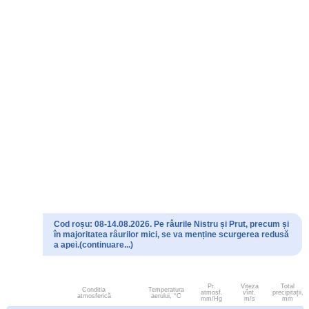
Cod roșu: 08-14.08.2026. Pe râurile Nistru și Prut, precum și
în majoritatea râurilor mici, se va menține scurgerea redusă
a apei.(continuare...)
Pr.
Viteza
Total
Conditia
Temperatura
atmosf.
vînt.
precipitații,
atmosferică
aerului, °C
mm/Hg
m/s
mm