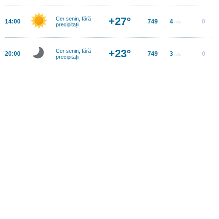
+27°
Cer senin, fără
14:00
749
4
0
m/s
precipitații
+23°
Cer senin, fără
20:00
749
3
0
m/s
precipitații