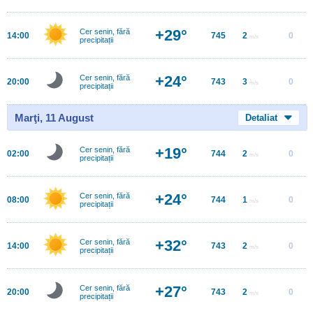
+29°
Cer senin, fără
14:00
745
2
0
m/s
precipitații
+24°
Cer senin, fără
20:00
743
3
0
m/s
precipitații
Marţi, 11 August
Detaliat
+19°
Cer senin, fără
02:00
744
2
0
m/s
precipitații
+24°
Cer senin, fără
08:00
744
1
0
m/s
precipitații
+32°
Cer senin, fără
14:00
743
2
0
m/s
precipitații
+27°
Cer senin, fără
20:00
743
2
0
m/s
precipitații