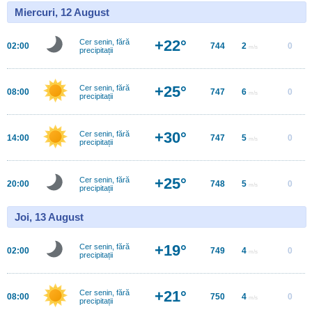
Miercuri, 12 August
+22°
Cer senin, fără
02:00
744
2
0
m/s
precipitații
+25°
Cer senin, fără
08:00
747
6
0
m/s
precipitații
+30°
Cer senin, fără
14:00
747
5
0
m/s
precipitații
+25°
Cer senin, fără
20:00
748
5
0
m/s
precipitații
Joi, 13 August
+19°
Cer senin, fără
02:00
749
4
0
m/s
precipitații
+21°
Cer senin, fără
08:00
750
4
0
m/s
precipitații