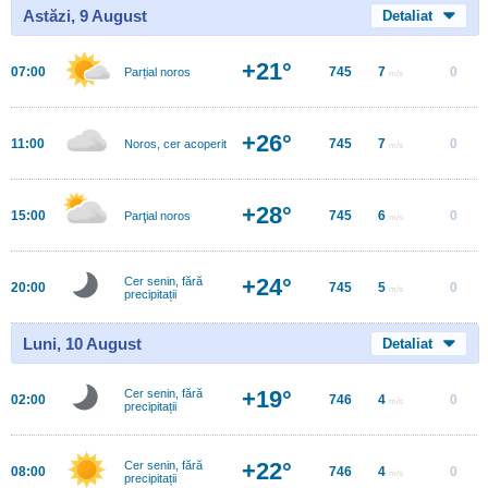
Astăzi, 9 August
Detaliat
+21°
07:00
745
7
0
Parțial noros
m/s
+26°
11:00
745
7
0
Noros, cer acoperit
m/s
+28°
15:00
745
6
0
Parţial noros
m/s
+24°
Cer senin, fără
20:00
745
5
0
m/s
precipitații
Luni, 10 August
Detaliat
+19°
Cer senin, fără
02:00
746
4
0
m/s
precipitații
+22°
Cer senin, fără
08:00
746
4
0
m/s
precipitații