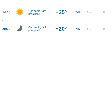
+25°
Cer senin, fără
14:00
748
3
0
m/s
precipitații
+20°
Cer senin, fără
20:00
747
3
0
m/s
precipitații