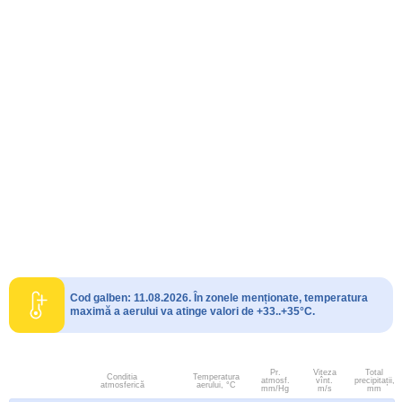
Cod galben: 11.08.2026. În zonele menționate, temperatura
maximă a aerului va atinge valori de +33..+35°C.
Pr.
Viteza
Total
Conditia
Temperatura
atmosf.
vînt.
precipitații,
atmosferică
aerului, °C
mm/Hg
m/s
mm