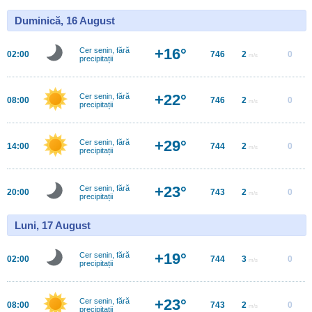
Duminică, 16 August
+16°
Cer senin, fără
02:00
746
2
0
m/s
precipitații
+22°
Cer senin, fără
08:00
746
2
0
m/s
precipitații
+29°
Cer senin, fără
14:00
744
2
0
m/s
precipitații
+23°
Cer senin, fără
20:00
743
2
0
m/s
precipitații
Luni, 17 August
+19°
Cer senin, fără
02:00
744
3
0
m/s
precipitații
+23°
Cer senin, fără
08:00
743
2
0
m/s
precipitații