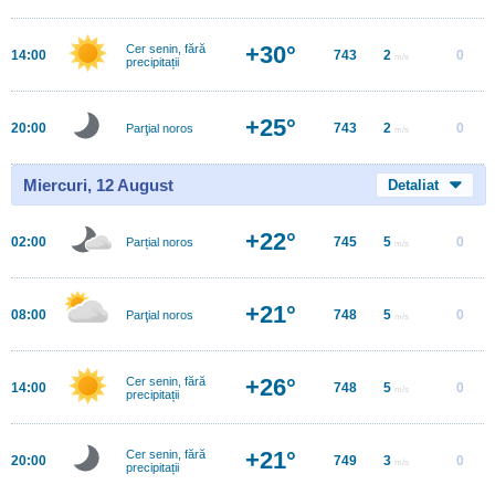
+30°
Cer senin, fără
14:00
743
2
0
m/s
precipitații
+25°
20:00
743
2
0
Parţial noros
m/s
Miercuri, 12 August
Detaliat
+22°
02:00
745
5
0
Parțial noros
m/s
+21°
08:00
748
5
0
Parţial noros
m/s
+26°
Cer senin, fără
14:00
748
5
0
m/s
precipitații
+21°
Cer senin, fără
20:00
749
3
0
m/s
precipitații