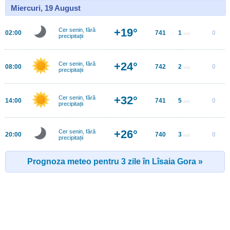
Miercuri, 19 August
+19°
Cer senin, fără
02:00
741
1
0
m/s
precipitații
+24°
Cer senin, fără
08:00
742
2
0
m/s
precipitații
+32°
Cer senin, fără
14:00
741
5
0
m/s
precipitații
+26°
Cer senin, fără
20:00
740
3
0
m/s
precipitații
Prognoza meteo pentru 3 zile în Lîsaia Gora »