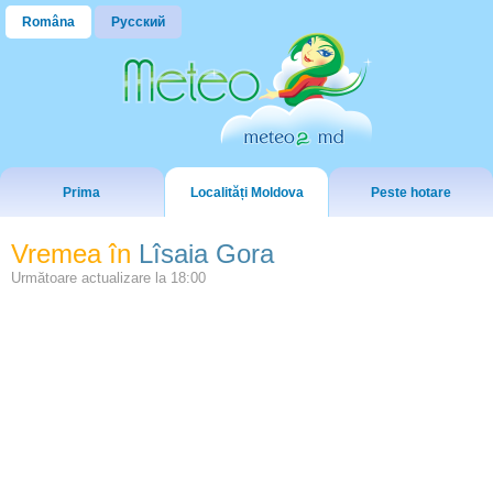
Româna
Русский
Prima
Localități Moldova
Peste hotare
Vremea în
Lîsaia Gora
Următoare actualizare la
18:00