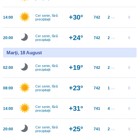
+30°
Cer senin, fără
14:00
742
2
0
m/s
precipitații
+24°
Cer senin, fără
20:00
742
2
0
m/s
precipitații
Marţi, 18 August
+19°
Cer senin, fără
02:00
742
2
0
m/s
precipitații
+23°
Cer senin, fără
08:00
742
1
0
m/s
precipitații
+31°
Cer senin, fără
14:00
741
4
0
m/s
precipitații
+25°
Cer senin, fără
20:00
741
2
0
m/s
precipitații