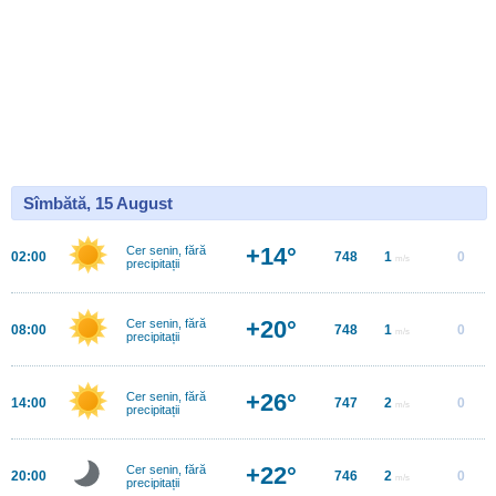
Sîmbătă, 15 August
+14°
Cer senin, fără
02:00
748
1
0
m/s
precipitații
+20°
Cer senin, fără
08:00
748
1
0
m/s
precipitații
+26°
Cer senin, fără
14:00
747
2
0
m/s
precipitații
+22°
Cer senin, fără
20:00
746
2
0
m/s
precipitații