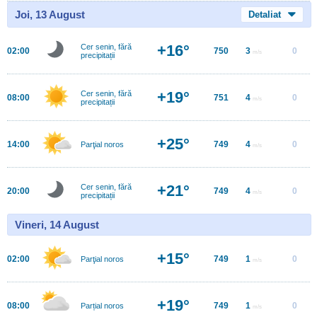
Joi, 13 August
Detaliat
+16°
Cer senin, fără
02:00
750
3
0
m/s
precipitații
+19°
Cer senin, fără
08:00
751
4
0
m/s
precipitații
+25°
14:00
749
4
0
Parţial noros
m/s
+21°
Cer senin, fără
20:00
749
4
0
m/s
precipitații
Vineri, 14 August
+15°
02:00
749
1
0
Parţial noros
m/s
+19°
08:00
749
1
0
Parțial noros
m/s