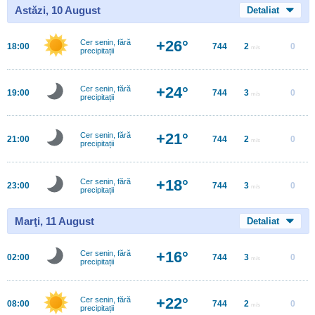
Astăzi, 10 August
Detaliat
+26°
Cer senin, fără
18:00
744
2
0
m/s
precipitații
+24°
Cer senin, fără
19:00
744
3
0
m/s
precipitații
+21°
Cer senin, fără
21:00
744
2
0
m/s
precipitații
+18°
Cer senin, fără
23:00
744
3
0
m/s
precipitații
Marţi, 11 August
Detaliat
+16°
Cer senin, fără
02:00
744
3
0
m/s
precipitații
+22°
Cer senin, fără
08:00
744
2
0
m/s
precipitații