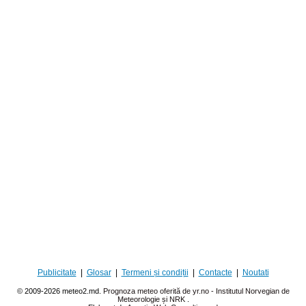
Publicitate
|
Glosar
|
Termeni și condiții
|
Contacte
|
Noutati
© 2009-2026 meteo2.md.
Prognoza meteo oferită de yr.no - Institutul Norvegian de
Meteorologie și NRK
.