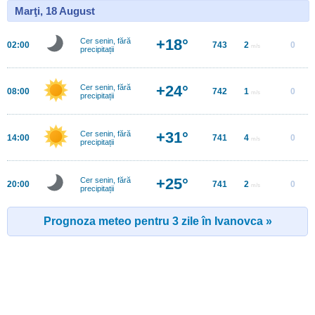
Marţi, 18 August
+18°
Cer senin, fără
02:00
743
2
0
m/s
precipitații
+24°
Cer senin, fără
08:00
742
1
0
m/s
precipitații
+31°
Cer senin, fără
14:00
741
4
0
m/s
precipitații
+25°
Cer senin, fără
20:00
741
2
0
m/s
precipitații
Prognoza meteo pentru 3 zile în Ivanovca »