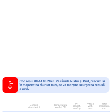
Cod roșu: 08-14.08.2026. Pe râurile Nistru și Prut, precum și
în majoritatea râurilor mici, se va menține scurgerea redusă
a apei.
Pr.
Viteza
Total
Conditia
Temperatura
atmosf.
vînt.
precipitații,
atmosferică
aerului, °C
mm/Hg
m/s
mm