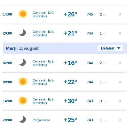
+26°
Cer senin, fără
14:00
745
2
0
m/s
precipitații
+21°
Cer senin, fără
20:00
744
1
0
m/s
precipitații
Marţi, 11 August
Detaliat
+16°
Cer senin, fără
02:00
744
2
0
m/s
precipitații
+22°
Cer senin, fără
08:00
744
1
0
m/s
precipitații
+30°
Cer senin, fără
14:00
743
3
0
m/s
precipitații
+25°
20:00
743
1
0
Parţial noros
m/s