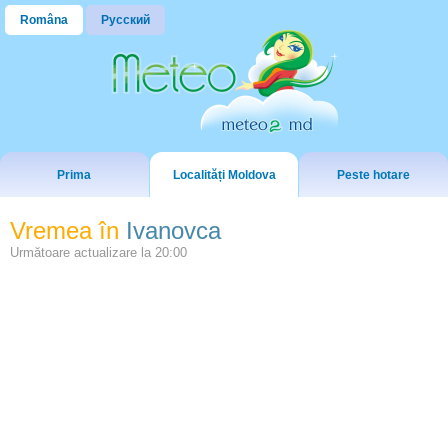
Româna
Русский
Prima
Localități Moldova
Peste hotare
Vremea în
Ivanovca
Următoare actualizare la
20:00