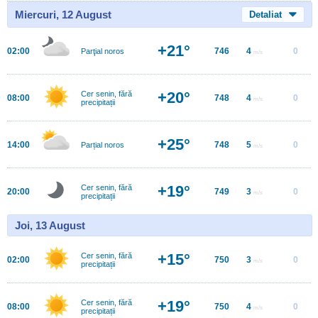
Miercuri, 12 August
Detaliat
+21°
02:00
746
4
0
Parţial noros
m/s
+20°
Cer senin, fără
08:00
748
4
0
m/s
precipitații
+25°
14:00
748
5
0
Parțial noros
m/s
+19°
Cer senin, fără
20:00
749
3
0
m/s
precipitații
Joi, 13 August
+15°
Cer senin, fără
02:00
750
3
0
m/s
precipitații
+19°
Cer senin, fără
08:00
750
4
0
m/s
precipitații