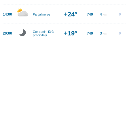
+24°
14:00
749
4
0
Parțial noros
m/s
+19°
Cer senin, fără
20:00
749
3
0
m/s
precipitații