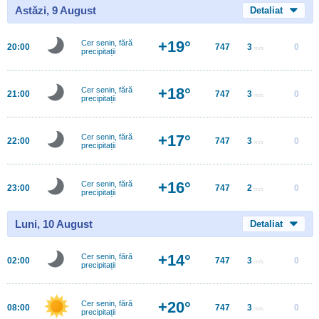
Astăzi, 9 August
Detaliat
+19°
Cer senin, fără
20:00
747
3
0
m/s
precipitații
+18°
Cer senin, fără
21:00
747
3
0
m/s
precipitații
+17°
Cer senin, fără
22:00
747
3
0
m/s
precipitații
+16°
Cer senin, fără
23:00
747
2
0
m/s
precipitații
Luni, 10 August
Detaliat
+14°
Cer senin, fără
02:00
747
3
0
m/s
precipitații
+20°
Cer senin, fără
08:00
747
3
0
m/s
precipitații