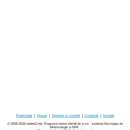
Publicitate
|
Glosar
|
Termeni și condiții
|
Contacte
|
Noutati
© 2009-2026 meteo2.md.
Prognoza meteo oferită de yr.no - Institutul Norvegian de
Meteorologie și NRK
.