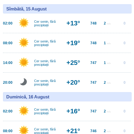
Sîmbătă, 15 August
+13°
Cer senin, fără
02:00
748
2
0
m/s
precipitații
+19°
Cer senin, fără
08:00
748
1
0
m/s
precipitații
+25°
Cer senin, fără
14:00
747
1
0
m/s
precipitații
+20°
Cer senin, fără
20:00
747
2
0
m/s
precipitații
Duminică, 16 August
+16°
Cer senin, fără
02:00
747
2
0
m/s
precipitații
+21°
Cer senin, fără
08:00
746
2
0
m/s
precipitații