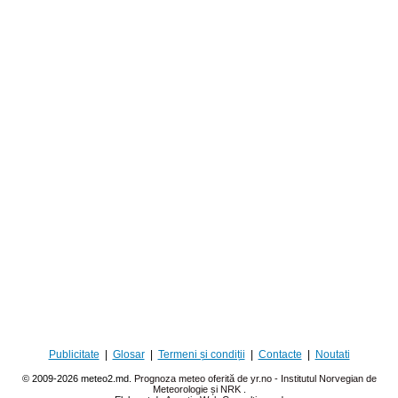
Publicitate
|
Glosar
|
Termeni și condiții
|
Contacte
|
Noutati
© 2009-2026 meteo2.md.
Prognoza meteo oferită de yr.no - Institutul Norvegian de
Meteorologie și NRK
.