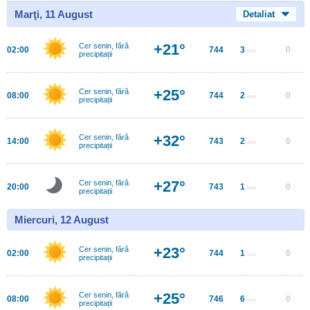
Marţi, 11 August
Detaliat
+21°
Cer senin, fără
02:00
744
3
0
m/s
precipitații
+25°
Cer senin, fără
08:00
744
2
0
m/s
precipitații
+32°
Cer senin, fără
14:00
743
2
0
m/s
precipitații
+27°
Cer senin, fără
20:00
743
1
0
m/s
precipitații
Miercuri, 12 August
+23°
Cer senin, fără
02:00
744
1
0
m/s
precipitații
+25°
Cer senin, fără
08:00
746
6
0
m/s
precipitații