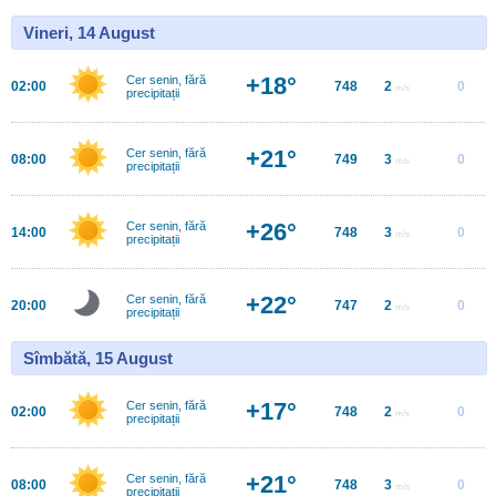
Vineri, 14 August
+18°
Cer senin, fără
02:00
748
2
0
m/s
precipitații
+21°
Cer senin, fără
08:00
749
3
0
m/s
precipitații
+26°
Cer senin, fără
14:00
748
3
0
m/s
precipitații
+22°
Cer senin, fără
20:00
747
2
0
m/s
precipitații
Sîmbătă, 15 August
+17°
Cer senin, fără
02:00
748
2
0
m/s
precipitații
+21°
Cer senin, fără
08:00
748
3
0
m/s
precipitații