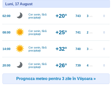
Luni, 17 August
+20°
Cer senin, fără
02:00
743
3
0
m/s
precipitații
+25°
Cer senin, fără
08:00
741
2
0
m/s
precipitații
+32°
Cer senin, fără
14:00
740
3
0
m/s
precipitații
+26°
Cer senin, fără
20:00
739
4
0
m/s
precipitații
Prognoza meteo pentru 3 zile în Viişoara »