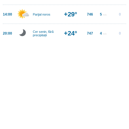
+29°
14:00
746
5
0
Parţial noros
m/s
+24°
Cer senin, fără
20:00
747
4
0
m/s
precipitații