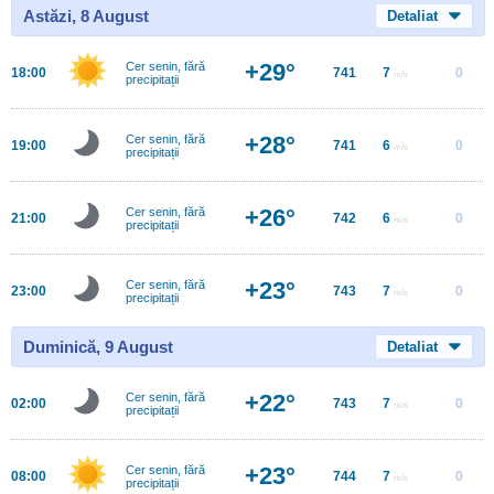
Astăzi, 8 August
Detaliat
+29°
Cer senin, fără
18:00
741
7
0
m/s
precipitații
+28°
Cer senin, fără
19:00
741
6
0
m/s
precipitații
+26°
Cer senin, fără
21:00
742
6
0
m/s
precipitații
+23°
Cer senin, fără
23:00
743
7
0
m/s
precipitații
Duminică, 9 August
Detaliat
+22°
Cer senin, fără
02:00
743
7
0
m/s
precipitații
+23°
Cer senin, fără
08:00
744
7
0
m/s
precipitații