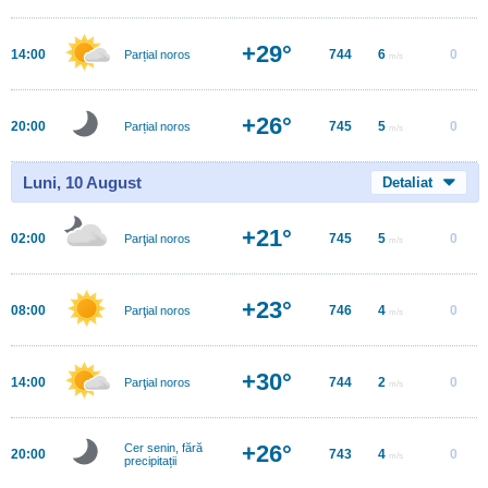
+29°
14:00
744
6
0
Parțial noros
m/s
+26°
20:00
745
5
0
Parțial noros
m/s
Luni, 10 August
Detaliat
+21°
02:00
745
5
0
Parţial noros
m/s
+23°
08:00
746
4
0
Parţial noros
m/s
+30°
14:00
744
2
0
Parţial noros
m/s
+26°
Cer senin, fără
20:00
743
4
0
m/s
precipitații