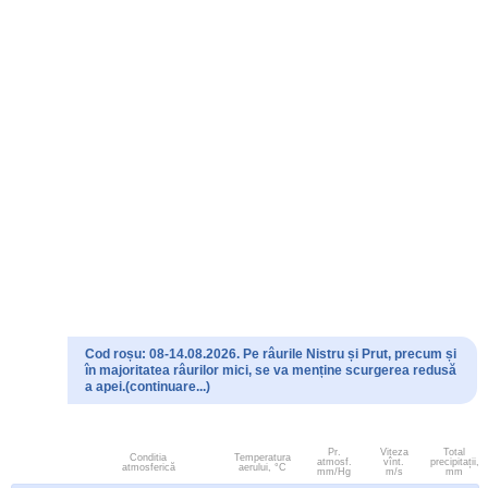
Cod roșu: 08-14.08.2026. Pe râurile Nistru și Prut, precum și
în majoritatea râurilor mici, se va menține scurgerea redusă
a apei.(continuare...)
Pr.
Viteza
Total
Conditia
Temperatura
atmosf.
vînt.
precipitații,
atmosferică
aerului, °C
mm/Hg
m/s
mm