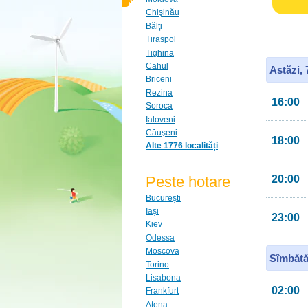
Chişinău
Bălţi
Tiraspol
Tighina
Cahul
Astăzi,
Briceni
Rezina
16:00
Soroca
Ialoveni
Căuşeni
18:00
Alte 1776 localități
Peste hotare
20:00
Bucureşti
Iaşi
23:00
Kiev
Odessa
Moscova
Sîmbătă
Torino
Lisabona
02:00
Frankfurt
Atena