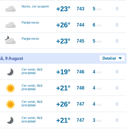
Noros, cer acoperit
+23°
743
5
0
m/s
Parțial noros
+26°
744
6
0
m/s
Parţial noros
+23°
745
5
0
m/s
ă, 9 August
Detaliat
Cer senin, fără
+19°
746
4
0
m/s
precipitații
Cer senin, fără
+21°
748
4
0
m/s
precipitații
Cer senin, fără
+26°
747
4
0
m/s
precipitații
Cer senin, fără
+21°
747
3
0
m/s
precipitații