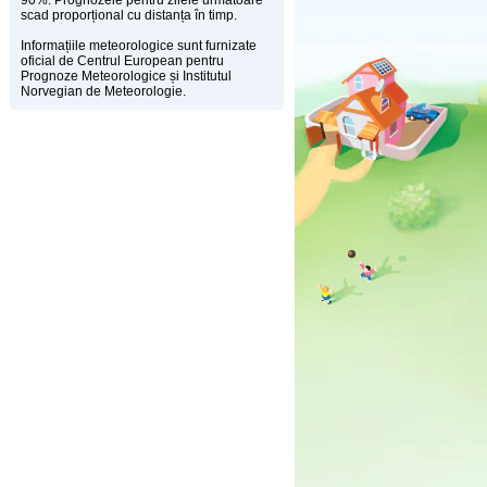
90%. Prognozele pentru zilele următoare
scad proporțional cu distanța în timp.
Informațiile meteorologice sunt furnizate
oficial de Centrul European pentru
Prognoze Meteorologice și Institutul
Norvegian de Meteorologie.