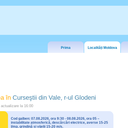
Prima
Localități Moldova
a în
Curseştii din Vale, r-ul Glodeni
actualizare la
16:00
Cod galben: 07.08.2026, ora 9:30 - 08.08.2026, ora 05 –
instabilitate atmosferică, descărcări electrice, averse 15-25
l/mp, grindină și vijelii 15-20 m/s.