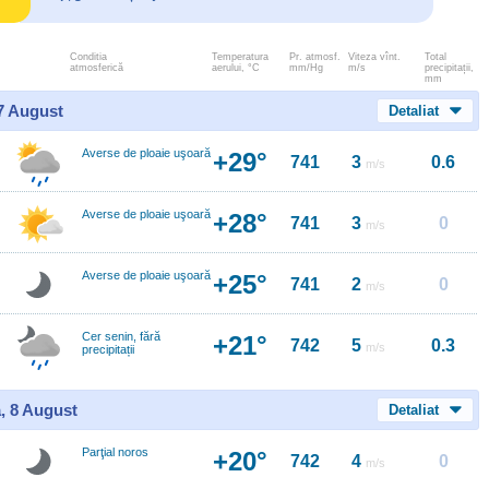
Conditia
Temperatura
Pr. atmosf.
Viteza vînt.
Total
atmosferică
aerului, °C
mm/Hg
m/s
precipitații,
mm
 7 August
Detaliat
Averse de ploaie uşoară
+29°
741
3
0.6
m/s
Averse de ploaie uşoară
+28°
741
3
0
m/s
Averse de ploaie uşoară
+25°
741
2
0
m/s
Cer senin, fără
+21°
742
5
0.3
m/s
precipitații
, 8 August
Detaliat
Parţial noros
+20°
742
4
0
m/s