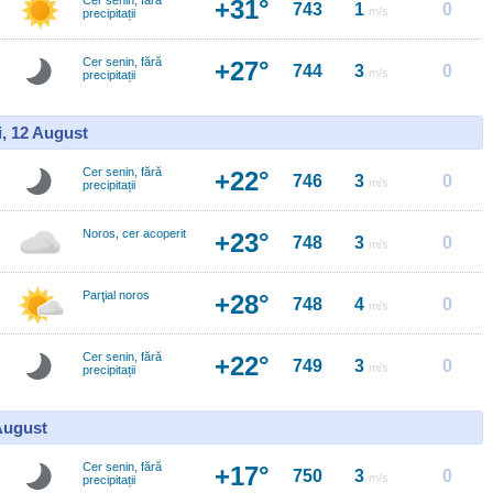
Cer senin, fără
+31°
743
1
0
m/s
precipitații
Cer senin, fără
+27°
744
3
0
m/s
precipitații
i, 12 August
Cer senin, fără
+22°
746
3
0
m/s
precipitații
Noros, cer acoperit
+23°
748
3
0
m/s
Parţial noros
+28°
748
4
0
m/s
Cer senin, fără
+22°
749
3
0
m/s
precipitații
 August
Cer senin, fără
+17°
750
3
0
m/s
precipitații