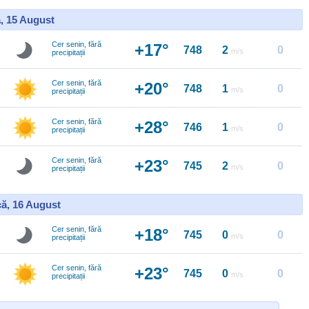
, 15 August
Cer senin, fără
+17°
748
2
0
m/s
precipitații
Cer senin, fără
+20°
748
1
0
m/s
precipitații
Cer senin, fără
+28°
746
1
0
m/s
precipitații
Cer senin, fără
+23°
745
2
0
m/s
precipitații
ă, 16 August
Cer senin, fără
+18°
745
0
0
m/s
precipitații
Cer senin, fără
+23°
745
0
0
m/s
precipitații