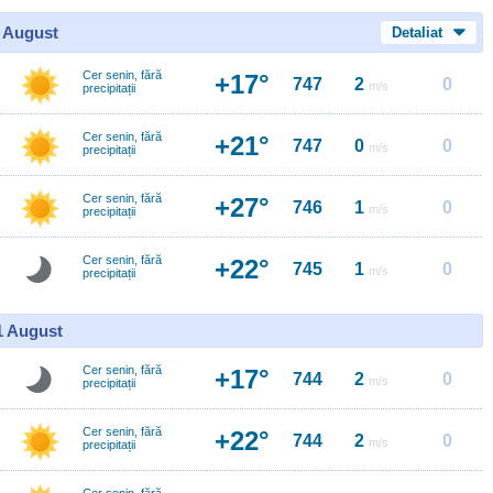
0 August
Detaliat
Cer senin, fără
+17°
747
2
0
m/s
precipitații
Cer senin, fără
+21°
747
0
0
m/s
precipitații
Cer senin, fără
+27°
746
1
0
m/s
precipitații
Cer senin, fără
+22°
745
1
0
m/s
precipitații
11 August
Cer senin, fără
+17°
744
2
0
m/s
precipitații
Cer senin, fără
+22°
744
2
0
m/s
precipitații