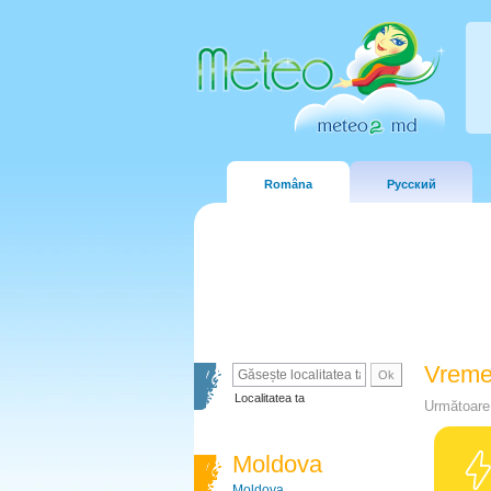
Româna
Русский
Vreme
Localitatea ta
Următoare 
Moldova
Moldova