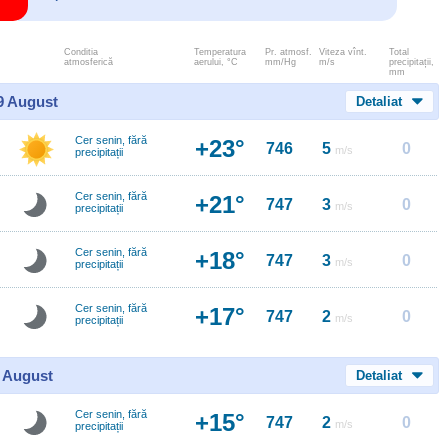
Conditia
Temperatura
Pr. atmosf.
Viteza vînt.
Total
atmosferică
aerului, °C
mm/Hg
m/s
precipitații,
mm
 9 August
Detaliat
Cer senin, fără
+23°
746
5
0
m/s
precipitații
Cer senin, fără
+21°
747
3
0
m/s
precipitații
Cer senin, fără
+18°
747
3
0
m/s
precipitații
Cer senin, fără
+17°
747
2
0
m/s
precipitații
0 August
Detaliat
Cer senin, fără
+15°
747
2
0
m/s
precipitații