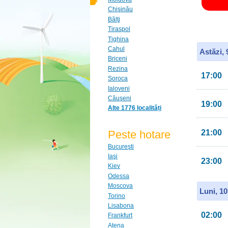
Chişinău
Bălţi
Tiraspol
Tighina
Cahul
Astăzi,
Briceni
Rezina
17:00
Soroca
Ialoveni
Căuşeni
19:00
Alte 1776 localități
Peste hotare
21:00
Bucureşti
Iaşi
23:00
Kiev
Odessa
Moscova
Luni, 1
Torino
Lisabona
02:00
Frankfurt
Atena