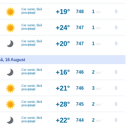
Cer senin, fără
+19°
748
1
0
m/s
precipitații
Cer senin, fără
+24°
747
1
0
m/s
precipitații
Cer senin, fără
+20°
747
1
0
m/s
precipitații
ă, 16 August
Cer senin, fără
+16°
746
2
0
m/s
precipitații
Cer senin, fără
+21°
746
3
0
m/s
precipitații
Cer senin, fără
+28°
745
2
0
m/s
precipitații
Cer senin, fără
+22°
744
2
0
m/s
precipitații