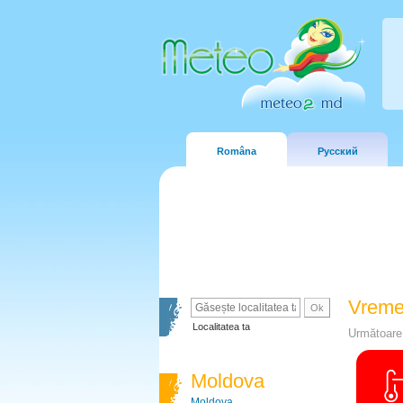
Româna
Русский
Vreme
Localitatea ta
Următoare 
Moldova
Moldova