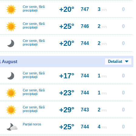
Cer senin, fără
+20°
747
3
0
m/s
precipitații
Cer senin, fără
+25°
746
2
0
m/s
precipitații
Cer senin, fără
+20°
744
2
0
m/s
precipitații
11 August
Detaliat
Cer senin, fără
+17°
744
1
0
m/s
precipitații
Cer senin, fără
+23°
744
1
0
m/s
precipitații
Cer senin, fără
+29°
743
2
0
m/s
precipitații
Parțial noros
+25°
744
4
0
m/s