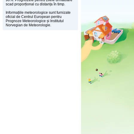
90%. Prognozele pentru zilele următoare
scad proporțional cu distanța în timp.
Informațiile meteorologice sunt furnizate
oficial de Centrul European pentru
Prognoze Meteorologice și Institutul
Norvegian de Meteorologie.