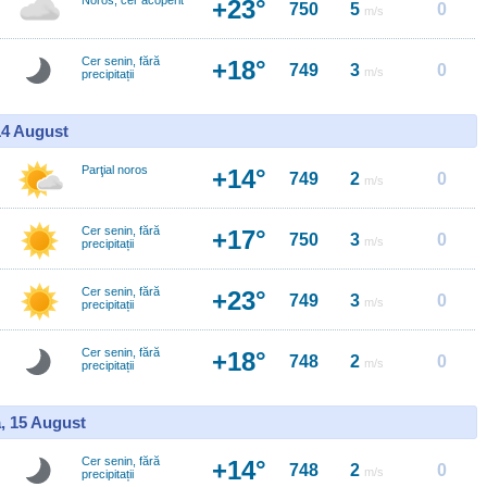
Noros, cer acoperit
+23°
750
5
0
m/s
Cer senin, fără
+18°
749
3
0
m/s
precipitații
14 August
Parţial noros
+14°
749
2
0
m/s
Cer senin, fără
+17°
750
3
0
m/s
precipitații
Cer senin, fără
+23°
749
3
0
m/s
precipitații
Cer senin, fără
+18°
748
2
0
m/s
precipitații
, 15 August
Cer senin, fără
+14°
748
2
0
m/s
precipitații