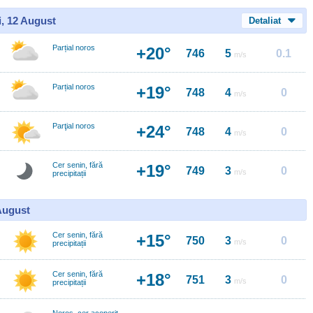
i, 12 August
Detaliat
Parțial noros
+20°
746
5
0.1
m/s
Parțial noros
+19°
748
4
0
m/s
Parţial noros
+24°
748
4
0
m/s
Cer senin, fără
+19°
749
3
0
m/s
precipitații
 August
Cer senin, fără
+15°
750
3
0
m/s
precipitații
Cer senin, fără
+18°
751
3
0
m/s
precipitații