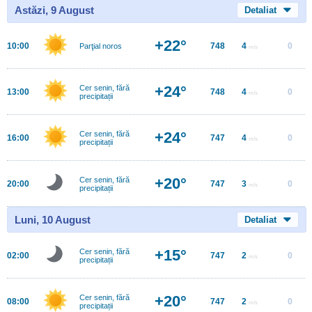
Astăzi, 9 August
Detaliat
+22°
10:00
748
4
0
Parţial noros
m/s
+24°
Cer senin, fără
13:00
748
4
0
m/s
precipitații
+24°
Cer senin, fără
16:00
747
4
0
m/s
precipitații
+20°
Cer senin, fără
20:00
747
3
0
m/s
precipitații
Luni, 10 August
Detaliat
+15°
Cer senin, fără
02:00
747
2
0
m/s
precipitații
+20°
Cer senin, fără
08:00
747
2
0
m/s
precipitații