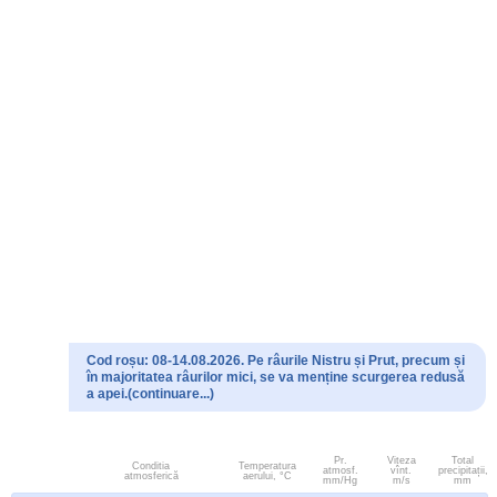
Cod roșu: 08-14.08.2026. Pe râurile Nistru și Prut, precum și
în majoritatea râurilor mici, se va menține scurgerea redusă
a apei.(continuare...)
Pr.
Viteza
Total
Conditia
Temperatura
atmosf.
vînt.
precipitații,
atmosferică
aerului, °C
mm/Hg
m/s
mm