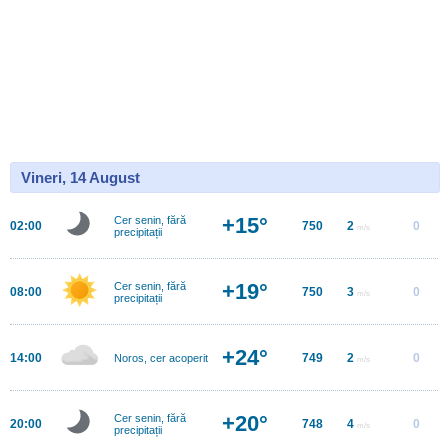
Vineri, 14 August
+15°
Cer senin, fără
02:00
750
2
0
m/s
precipitații
+19°
Cer senin, fără
08:00
750
3
0
m/s
precipitații
+24°
14:00
749
2
0
Noros, cer acoperit
m/s
+20°
Cer senin, fără
20:00
748
4
0
m/s
precipitații