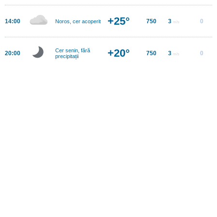
+25°
14:00
750
3
0
Noros, cer acoperit
m/s
+20°
Cer senin, fără
20:00
750
3
0
m/s
precipitații