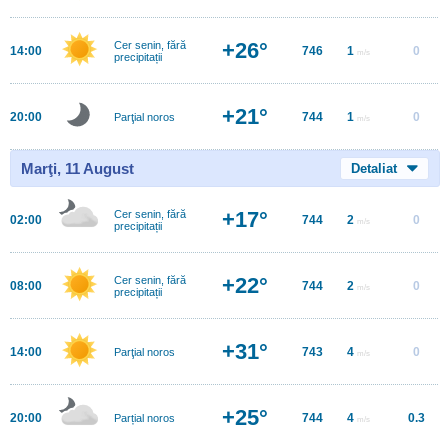
+26°
Cer senin, fără
14:00
746
1
0
m/s
precipitații
+21°
20:00
744
1
0
Parţial noros
m/s
Marţi, 11 August
Detaliat
+17°
Cer senin, fără
02:00
744
2
0
m/s
precipitații
+22°
Cer senin, fără
08:00
744
2
0
m/s
precipitații
+31°
14:00
743
4
0
Parţial noros
m/s
+25°
20:00
744
4
0.3
Parțial noros
m/s