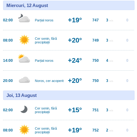
Miercuri, 12 August
+19°
02:00
747
3
0
Parțial noros
m/s
+20°
Cer senin, fără
08:00
749
3
0
m/s
precipitații
+24°
14:00
750
4
0
Parțial noros
m/s
+20°
20:00
750
3
0
Noros, cer acoperit
m/s
Joi, 13 August
+15°
Cer senin, fără
02:00
751
3
0
m/s
precipitații
+19°
Cer senin, fără
08:00
752
2
0
m/s
precipitații