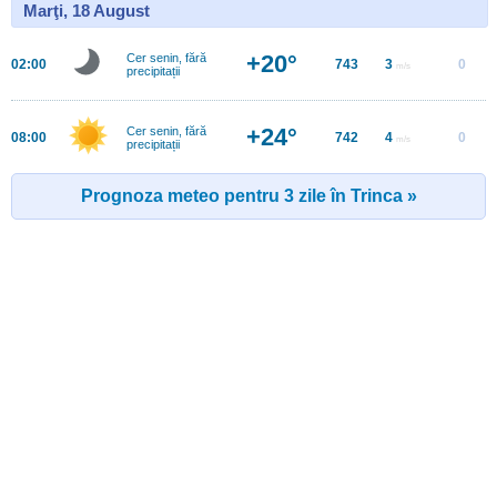
Marţi, 18 August
+20°
Cer senin, fără
02:00
743
3
0
m/s
precipitații
+24°
Cer senin, fără
08:00
742
4
0
m/s
precipitații
Prognoza meteo pentru 3 zile în Trinca »