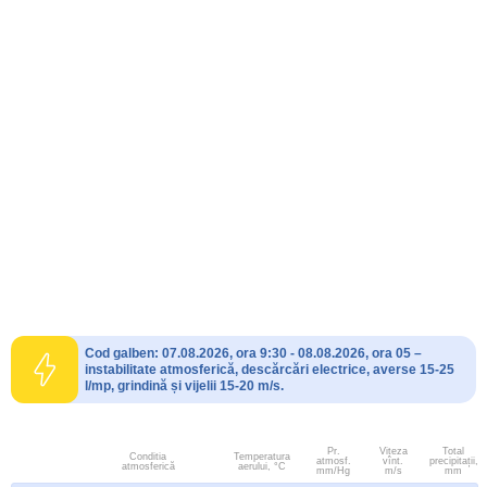
Cod galben: 07.08.2026, ora 9:30 - 08.08.2026, ora 05 –
instabilitate atmosferică, descărcări electrice, averse 15-25
l/mp, grindină și vijelii 15-20 m/s.
Pr.
Viteza
Total
Conditia
Temperatura
atmosf.
vînt.
precipitații,
atmosferică
aerului, °C
mm/Hg
m/s
mm