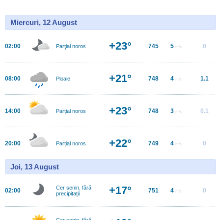
Miercuri, 12 August
+23°
02:00
745
5
0
Parţial noros
m/s
+21°
08:00
748
4
1.1
Ploaie
m/s
+23°
14:00
748
3
0.1
Parțial noros
m/s
+22°
20:00
749
4
0
Parțial noros
m/s
Joi, 13 August
+17°
Cer senin, fără
02:00
751
4
0
m/s
precipitații
Cer senin, fără