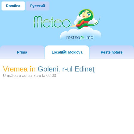
Româna
Русский
Prima
Localități Moldova
Peste hotare
Vremea în
Goleni, r-ul Edineţ
Următoare actualizare la
03:00