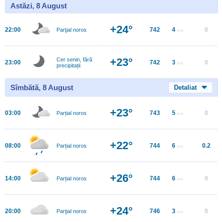
Astăzi, 8 August
+24°
22:00
742
4
0
Parţial noros
m/s
+23°
Cer senin, fără
23:00
742
3
0
m/s
precipitații
Sîmbătă, 8 August
Detaliat
+23°
03:00
743
5
0
Parțial noros
m/s
+22°
08:00
744
6
0.2
Parțial noros
m/s
+26°
14:00
744
6
0
Parțial noros
m/s
+24°
20:00
746
3
0
Parţial noros
m/s