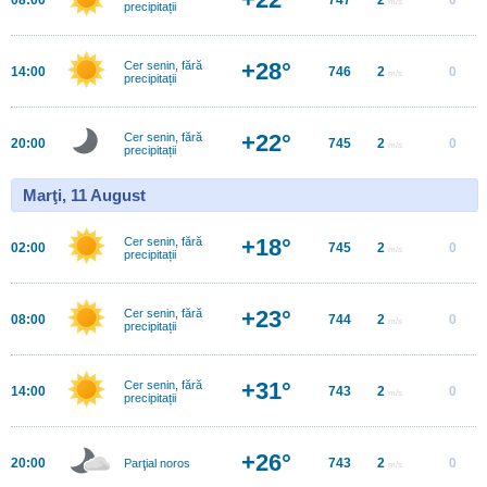
m/s
precipitații
+28°
Cer senin, fără
14:00
746
2
0
m/s
precipitații
+22°
Cer senin, fără
20:00
745
2
0
m/s
precipitații
Marţi, 11 August
+18°
Cer senin, fără
02:00
745
2
0
m/s
precipitații
+23°
Cer senin, fără
08:00
744
2
0
m/s
precipitații
+31°
Cer senin, fără
14:00
743
2
0
m/s
precipitații
+26°
20:00
743
2
0
Parţial noros
m/s