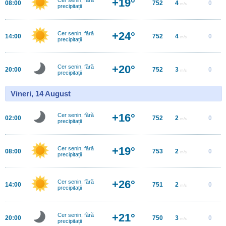
+19°
08:00
752
4
0
m/s
precipitații
+24°
Cer senin, fără
14:00
752
4
0
m/s
precipitații
+20°
Cer senin, fără
20:00
752
3
0
m/s
precipitații
Vineri, 14 August
+16°
Cer senin, fără
02:00
752
2
0
m/s
precipitații
+19°
Cer senin, fără
08:00
753
2
0
m/s
precipitații
+26°
Cer senin, fără
14:00
751
2
0
m/s
precipitații
+21°
Cer senin, fără
20:00
750
3
0
m/s
precipitații