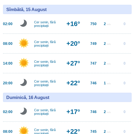
Sîmbătă, 15 August
+16°
Cer senin, fără
02:00
750
2
0
m/s
precipitații
+20°
Cer senin, fără
08:00
749
2
0
m/s
precipitații
+27°
Cer senin, fără
14:00
747
2
0
m/s
precipitații
+22°
Cer senin, fără
20:00
746
1
0
m/s
precipitații
Duminică, 16 August
+17°
Cer senin, fără
02:00
746
2
0
m/s
precipitații
+22°
Cer senin, fără
08:00
745
2
0
m/s
precipitații