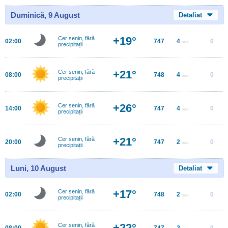
Duminică, 9 August
Detaliat
+19°
Cer senin, fără
02:00
747
4
0
m/s
precipitații
+21°
Cer senin, fără
08:00
748
4
0
m/s
precipitații
+26°
Cer senin, fără
14:00
747
4
0
m/s
precipitații
+21°
Cer senin, fără
20:00
747
2
0
m/s
precipitații
Luni, 10 August
Detaliat
+17°
Cer senin, fără
02:00
748
2
0
m/s
precipitații
+22°
Cer senin, fără
08:00
747
2
0