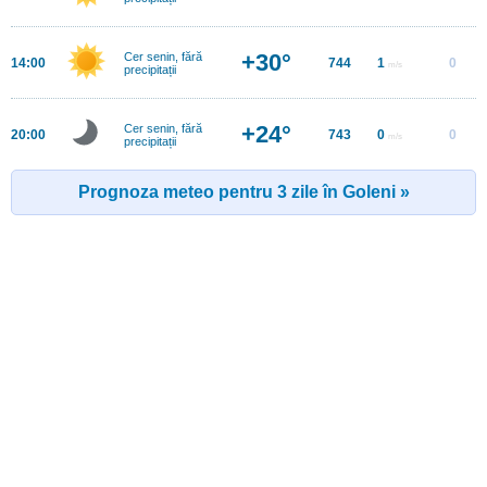
+30°
Cer senin, fără
14:00
744
1
0
m/s
precipitații
+24°
Cer senin, fără
20:00
743
0
0
m/s
precipitații
Prognoza meteo pentru 3 zile în Goleni »