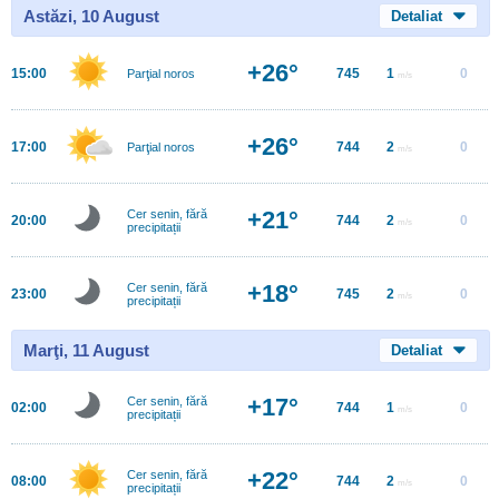
Astăzi, 10 August
Detaliat
+26°
15:00
745
1
0
Parţial noros
m/s
+26°
17:00
744
2
0
Parţial noros
m/s
+21°
Cer senin, fără
20:00
744
2
0
m/s
precipitații
+18°
Cer senin, fără
23:00
745
2
0
m/s
precipitații
Marţi, 11 August
Detaliat
+17°
Cer senin, fără
02:00
744
1
0
m/s
precipitații
+22°
Cer senin, fără
08:00
744
2
0
m/s
precipitații