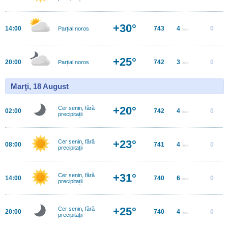
+30°
14:00
743
4
0
Parțial noros
m/s
+25°
20:00
742
3
0
Parțial noros
m/s
Marţi, 18 August
+20°
Cer senin, fără
02:00
742
4
0
m/s
precipitații
+23°
Cer senin, fără
08:00
741
4
0
m/s
precipitații
+31°
Cer senin, fără
14:00
740
6
0
m/s
precipitații
+25°
Cer senin, fără
20:00
740
4
0
m/s
precipitații