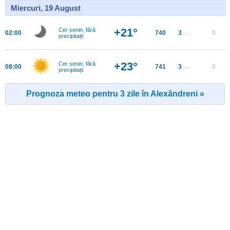
Miercuri, 19 August
+21°
Cer senin, fără
02:00
740
3
0
m/s
precipitații
+23°
Cer senin, fără
08:00
741
3
0
m/s
precipitații
Prognoza meteo pentru 3 zile în Alexăndreni »