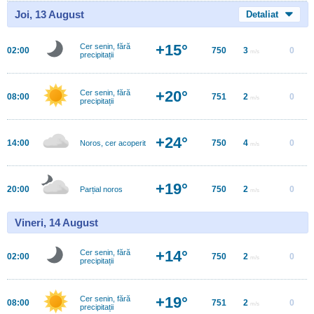
Joi, 13 August
Detaliat
+15°
Cer senin, fără
02:00
750
3
0
m/s
precipitații
+20°
Cer senin, fără
08:00
751
2
0
m/s
precipitații
+24°
14:00
750
4
0
Noros, cer acoperit
m/s
+19°
20:00
750
2
0
Parțial noros
m/s
Vineri, 14 August
+14°
Cer senin, fără
02:00
750
2
0
m/s
precipitații
+19°
Cer senin, fără
08:00
751
2
0
m/s
precipitații