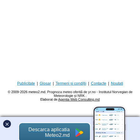
Publicitate
|
Glosar
|
Termeni și condiții
|
Contacte
|
Noutati
© 2009-2026 meteo2.md.
Prognoza meteo oferită de yr.no - Institutul Norvegian de
Meteorologie și NRK
.
Elaborat de
Agentia Web Consulting.md
×
Descarca aplicatia
Meteo2.md