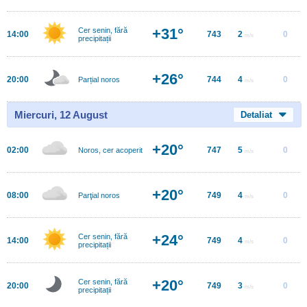
+31°
Cer senin, fără
14:00
743
2
0
m/s
precipitații
+26°
20:00
744
4
0
Parțial noros
m/s
Miercuri, 12 August
Detaliat
+20°
02:00
747
5
0
Noros, cer acoperit
m/s
+20°
08:00
749
4
0
Parţial noros
m/s
+24°
Cer senin, fără
14:00
749
4
0
m/s
precipitații
+20°
Cer senin, fără
20:00
749
3
0
m/s
precipitații