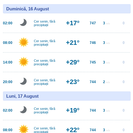
Duminică, 16 August
+17°
Cer senin, fără
02:00
747
3
0
m/s
precipitații
+21°
Cer senin, fără
08:00
746
3
0
m/s
precipitații
+29°
Cer senin, fără
14:00
745
3
0
m/s
precipitații
+23°
Cer senin, fără
20:00
744
2
0
m/s
precipitații
Luni, 17 August
+19°
Cer senin, fără
02:00
744
3
0
m/s
precipitații
+22°
Cer senin, fără
08:00
744
3
0
m/s
precipitații