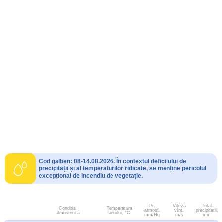
Cod galben: 08-14.08.2026. În contextul deficitului de
precipitații și al temperaturilor ridicate, se menține pericolul
excepțional de incendiu de vegetație.
Pr.
Viteza
Total
Conditia
Temperatura
atmosf.
vînt.
precipitații,
atmosferică
aerului, °C
mm/Hg
m/s
mm