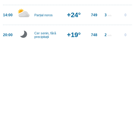
+24°
14:00
749
3
0
Parțial noros
m/s
+19°
Cer senin, fără
20:00
748
2
0
m/s
precipitații