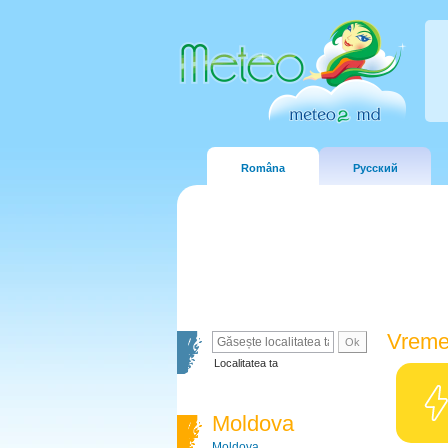
Româna
Русский
Vreme
Localitatea ta
Moldova
Moldova