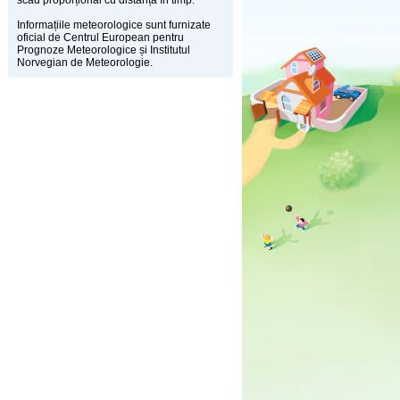
scad proporțional cu distanța în timp.
Informațiile meteorologice sunt furnizate
oficial de Centrul European pentru
Prognoze Meteorologice și Institutul
Norvegian de Meteorologie.