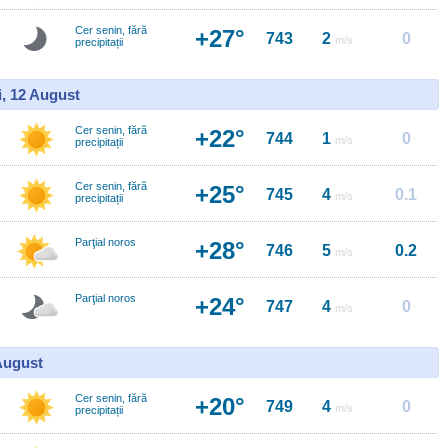
Cer senin, fără
+27°
743
2
0
m/s
precipitații
i, 12 August
Cer senin, fără
+22°
744
1
0
m/s
precipitații
Cer senin, fără
+25°
745
4
0.1
m/s
precipitații
Parţial noros
+28°
746
5
0.2
m/s
Parţial noros
+24°
747
4
0
m/s
 August
Cer senin, fără
+20°
749
4
0
m/s
precipitații