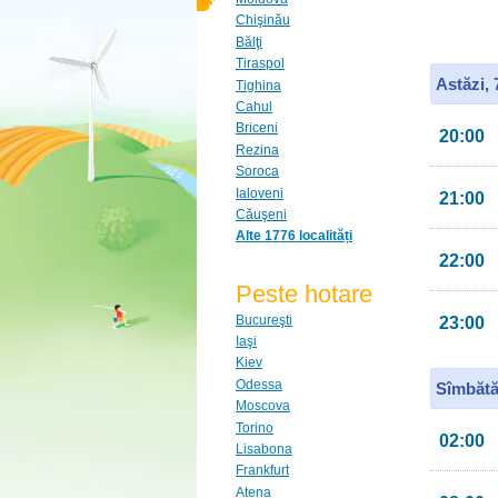
Chişinău
Bălţi
Tiraspol
Astăzi,
Tighina
Cahul
Briceni
20:00
Rezina
Soroca
Ialoveni
21:00
Căuşeni
Alte 1776 localități
22:00
Peste hotare
Bucureşti
23:00
Iaşi
Kiev
Odessa
Sîmbătă
Moscova
Torino
02:00
Lisabona
Frankfurt
Atena