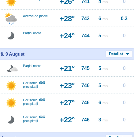
+26°
741
4
0
m/s
Averse de ploaie
+28°
742
6
0.3
m/s
Parțial noros
+24°
744
5
0
m/s
ă, 9 August
Detaliat
Parțial noros
+21°
745
5
0
m/s
Cer senin, fără
+23°
746
5
0
m/s
precipitații
Cer senin, fără
+27°
746
6
0
m/s
precipitații
Cer senin, fără
+22°
746
3
0
m/s
precipitații