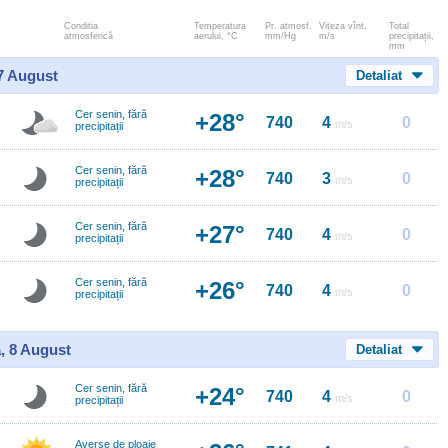
Conditia
Temperatura
Pr. atmosf.
Viteza vînt.
Total
atmosferică
aerului, °C
mm/Hg
m/s
precipitații,
mm
 7 August
Detaliat
Cer senin, fără
+28°
740
4
0
m/s
precipitații
Cer senin, fără
+28°
740
3
0
m/s
precipitații
Cer senin, fără
+27°
740
4
0
m/s
precipitații
Cer senin, fără
+26°
740
4
0
m/s
precipitații
, 8 August
Detaliat
Cer senin, fără
+24°
740
4
0
m/s
precipitații
Averse de ploaie