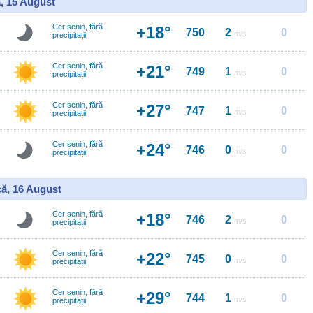
, 15 August
Cer senin, fără
+18°
750
2
0
m/s
precipitații
Cer senin, fără
+21°
749
1
0
m/s
precipitații
Cer senin, fără
+27°
747
1
0
m/s
precipitații
Cer senin, fără
+24°
746
0
0
m/s
precipitații
ă, 16 August
Cer senin, fără
+18°
746
2
0
m/s
precipitații
Cer senin, fără
+22°
745
0
0
m/s
precipitații
Cer senin, fără
+29°
744
1
0
m/s
precipitații