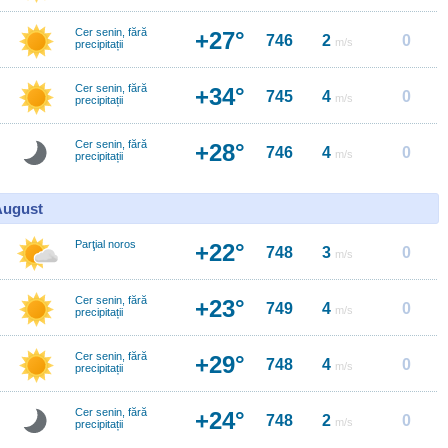
Cer senin, fără
+27°
746
2
0
m/s
precipitații
Cer senin, fără
+34°
745
4
0
m/s
precipitații
Cer senin, fără
+28°
746
4
0
m/s
precipitații
 August
Parţial noros
+22°
748
3
0
m/s
Cer senin, fără
+23°
749
4
0
m/s
precipitații
Cer senin, fără
+29°
748
4
0
m/s
precipitații
Cer senin, fără
+24°
748
2
0
m/s
precipitații