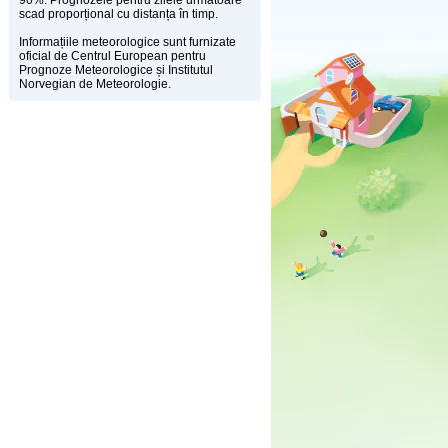
90%. Prognozele pentru zilele următoare
scad proporțional cu distanța în timp.
Informațiile meteorologice sunt furnizate
oficial de Centrul European pentru
Prognoze Meteorologice și Institutul
Norvegian de Meteorologie.