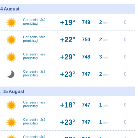
14 August
Cer senin, fără
+19°
749
2
0
m/s
precipitații
Cer senin, fără
+22°
750
2
0
m/s
precipitații
Cer senin, fără
+29°
748
3
0
m/s
precipitații
Cer senin, fără
+23°
747
2
0
m/s
precipitații
, 15 August
Cer senin, fără
+18°
747
1
0
m/s
precipitații
Cer senin, fără
+23°
747
1
0
m/s
precipitații
Cer senin, fără