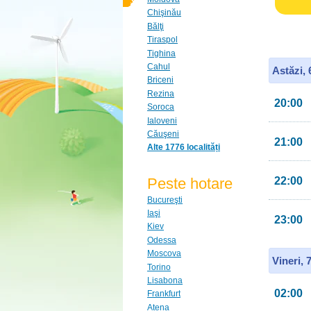
Chişinău
Bălţi
Tiraspol
Tighina
Cahul
Astăzi,
Briceni
Rezina
20:00
Soroca
Ialoveni
Căuşeni
21:00
Alte 1776 localități
Peste hotare
22:00
Bucureşti
Iaşi
23:00
Kiev
Odessa
Moscova
Vineri, 
Torino
Lisabona
02:00
Frankfurt
Atena