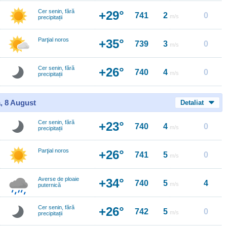
Cer senin, fără
+29°
741
2
0
m/s
precipitații
Parţial noros
+35°
739
3
0
m/s
Cer senin, fără
+26°
740
4
0
m/s
precipitații
, 8 August
Detaliat
Cer senin, fără
+23°
740
4
0
m/s
precipitații
Parţial noros
+26°
741
5
0
m/s
Averse de ploaie
+34°
740
5
4
m/s
puternică
Cer senin, fără
+26°
742
5
0
m/s
precipitații