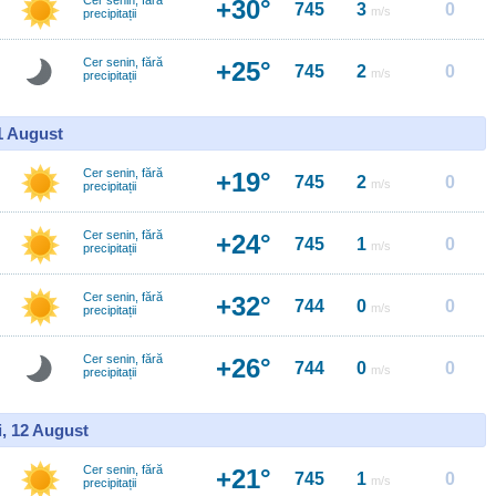
Cer senin, fără
+30°
745
3
0
m/s
precipitații
Cer senin, fără
+25°
745
2
0
m/s
precipitații
11 August
Cer senin, fără
+19°
745
2
0
m/s
precipitații
Cer senin, fără
+24°
745
1
0
m/s
precipitații
Cer senin, fără
+32°
744
0
0
m/s
precipitații
Cer senin, fără
+26°
744
0
0
m/s
precipitații
i, 12 August
Cer senin, fără
+21°
745
1
0
m/s
precipitații