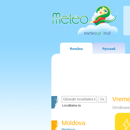
Româna
Русский
Vreme
Localitatea ta
Următoare 
Moldova
Moldova