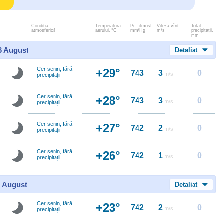
Conditia
Temperatura
Pr. atmosf.
Viteza vînt.
Total
atmosferică
aerului, °C
mm/Hg
m/s
precipitații,
mm
 6 August
Detaliat
Cer senin, fără
+29°
743
3
0
m/s
precipitații
Cer senin, fără
+28°
743
3
0
m/s
precipitații
Cer senin, fără
+27°
742
2
0
m/s
precipitații
Cer senin, fără
+26°
742
1
0
m/s
precipitații
7 August
Detaliat
Cer senin, fără
+23°
742
2
0
m/s
precipitații