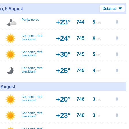
ă, 9 August
Detaliat
Parţial noros
+23°
744
5
0
m/s
Cer senin, fără
+24°
745
6
0
m/s
precipitații
Cer senin, fără
+30°
745
5
0
m/s
precipitații
Cer senin, fără
+25°
745
4
0
m/s
precipitații
0 August
Cer senin, fără
+20°
746
3
0
m/s
precipitații
Cer senin, fără
+23°
746
3
0
m/s
precipitații