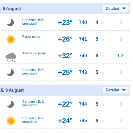
, 8 August
Detaliat
Cer senin, fără
+23°
740
4
0
m/s
precipitații
Parţial noros
+26°
741
5
0
m/s
Averse de ploaie
+32°
740
6
1.2
m/s
Cer senin, fără
+25°
743
5
0
m/s
precipitații
ă, 9 August
Detaliat
Cer senin, fără
+22°
744
5
0
m/s
precipitații
Cer senin, fără
+24°
745
6
0
m/s
precipitații