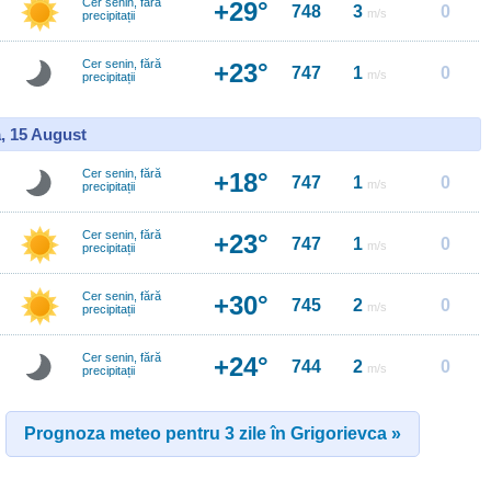
Cer senin, fără
+29°
748
3
0
m/s
precipitații
Cer senin, fără
+23°
747
1
0
m/s
precipitații
, 15 August
Cer senin, fără
+18°
747
1
0
m/s
precipitații
Cer senin, fără
+23°
747
1
0
m/s
precipitații
Cer senin, fără
+30°
745
2
0
m/s
precipitații
Cer senin, fără
+24°
744
2
0
m/s
precipitații
Prognoza meteo pentru 3 zile în Grigorievca »