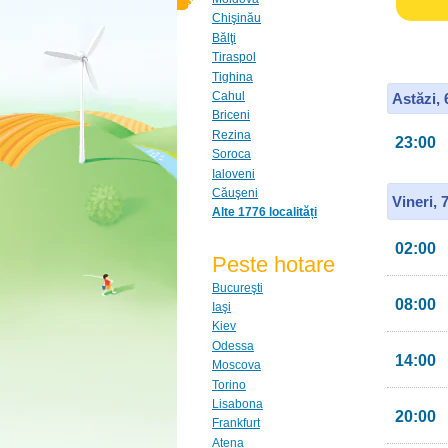
Chişinău
Bălţi
Tiraspol
Tighina
Cahul
Astăzi,
Briceni
Rezina
23:00
Soroca
Ialoveni
Căuşeni
Vineri, 
Alte 1776 localități
02:00
Peste hotare
Bucureşti
08:00
Iaşi
Kiev
Odessa
14:00
Moscova
Torino
Lisabona
20:00
Frankfurt
Atena