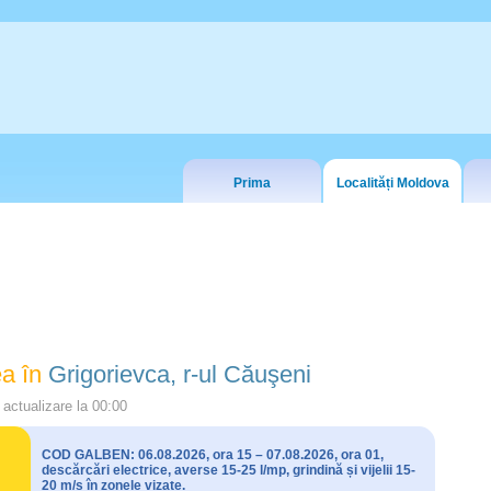
Prima
Localități Moldova
a în
Grigorievca, r-ul Căuşeni
actualizare la
00:00
COD GALBEN: 06.08.2026, ora 15 – 07.08.2026, ora 01,
descărcări electrice, averse 15-25 l/mp, grindină și vijelii 15-
20 m/s în zonele vizate.