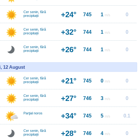
Cer senin, fără
+24°
745
1
0
m/s
precipitații
Cer senin, fără
+32°
744
1
0
m/s
precipitații
Cer senin, fără
+26°
744
1
0
m/s
precipitații
i, 12 August
Cer senin, fără
+21°
745
0
0
m/s
precipitații
Cer senin, fără
+27°
746
3
0
m/s
precipitații
Parţial noros
+34°
745
5
0.1
m/s
Cer senin, fără
+28°
746
4
0
m/s
precipitații