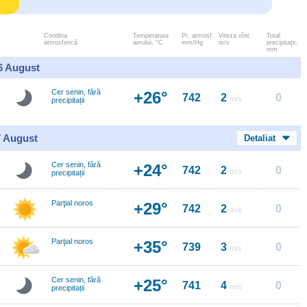
Conditia
Temperatura
Pr. atmosf.
Viteza vînt.
Total
atmosferică
aerului, °C
mm/Hg
m/s
precipitații,
mm
 6 August
Cer senin, fără
+26°
742
2
0
m/s
precipitații
7 August
Detaliat
Cer senin, fără
+24°
742
2
0
m/s
precipitații
Parţial noros
+29°
742
2
0
m/s
Parţial noros
+35°
739
3
0
m/s
Cer senin, fără
+25°
741
4
0
m/s
precipitații