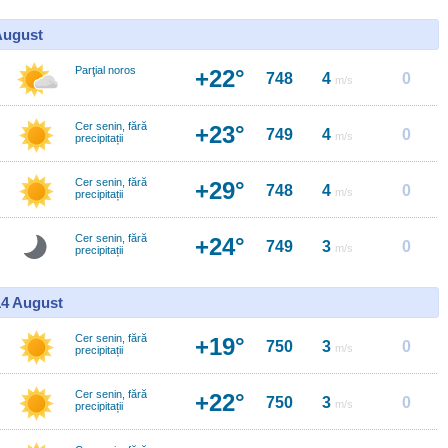
 August
Parţial noros
+22°
748
4
0
m/s
Cer senin, fără
+23°
749
4
0
m/s
precipitații
Cer senin, fără
+29°
748
4
0
m/s
precipitații
Cer senin, fără
+24°
749
3
0
m/s
precipitații
14 August
Cer senin, fără
+19°
750
3
0
m/s
precipitații
Cer senin, fără
+22°
750
3
0
m/s
precipitații