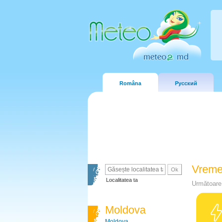
Româna
Русский
Vreme
Localitatea ta
Următoare 
Moldova
Moldova