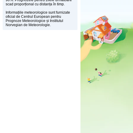
90%. Prognozele pentru zilele următoare
scad proporțional cu distanța în timp.
Informațiile meteorologice sunt furnizate
oficial de Centrul European pentru
Prognoze Meteorologice și Institutul
Norvegian de Meteorologie.