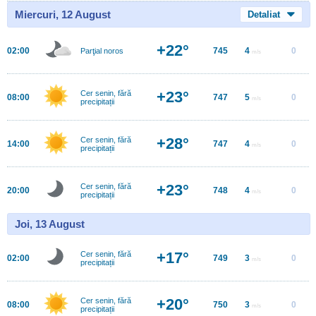
Miercuri, 12 August
Detaliat
+22°
02:00
745
4
0
Parţial noros
m/s
+23°
Cer senin, fără
08:00
747
5
0
m/s
precipitații
+28°
Cer senin, fără
14:00
747
4
0
m/s
precipitații
+23°
Cer senin, fără
20:00
748
4
0
m/s
precipitații
Joi, 13 August
+17°
Cer senin, fără
02:00
749
3
0
m/s
precipitații
+20°
Cer senin, fără
08:00
750
3
0
m/s
precipitații