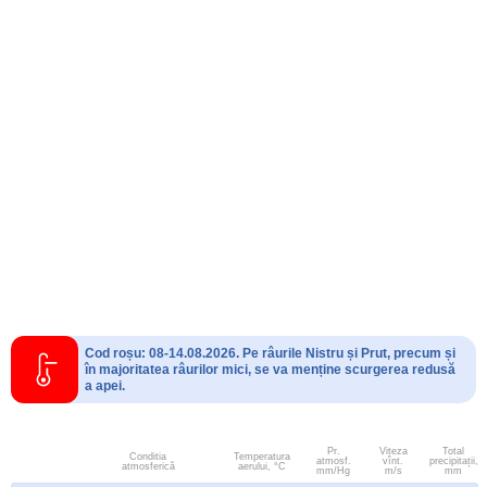
Cod roșu: 08-14.08.2026. Pe râurile Nistru și Prut, precum și
în majoritatea râurilor mici, se va menține scurgerea redusă
a apei.
Pr.
Viteza
Total
Conditia
Temperatura
atmosf.
vînt.
precipitații,
atmosferică
aerului, °C
mm/Hg
m/s
mm