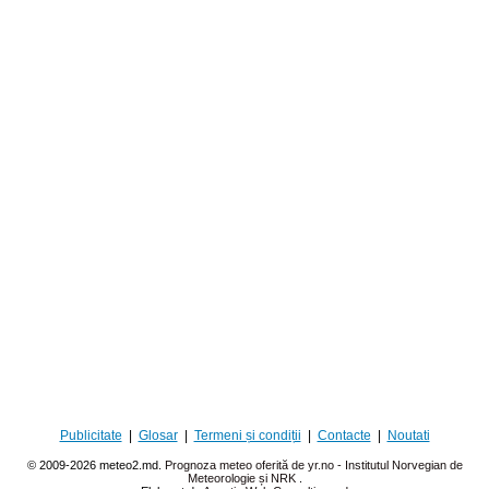
Publicitate
|
Glosar
|
Termeni și condiții
|
Contacte
|
Noutati
© 2009-2026 meteo2.md.
Prognoza meteo oferită de yr.no - Institutul Norvegian de
Meteorologie și NRK
.