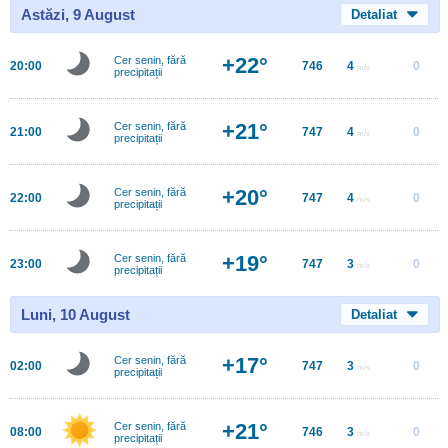
Astăzi, 9 August
Detaliat
+22°
Cer senin, fără
20:00
746
4
0
m/s
precipitații
+21°
Cer senin, fără
21:00
747
4
0
m/s
precipitații
+20°
Cer senin, fără
22:00
747
4
0
m/s
precipitații
+19°
Cer senin, fără
23:00
747
3
0
m/s
precipitații
Luni, 10 August
Detaliat
+17°
Cer senin, fără
02:00
747
3
0
m/s
precipitații
+21°
Cer senin, fără
08:00
746
3
0
m/s
precipitații