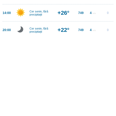
+26°
Cer senin, fără
14:00
749
4
0
m/s
precipitații
+22°
Cer senin, fără
20:00
749
4
0
m/s
precipitații