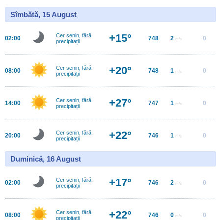
Sîmbătă, 15 August
+15°
Cer senin, fără
02:00
748
2
0
m/s
precipitații
+20°
Cer senin, fără
08:00
748
1
0
m/s
precipitații
+27°
Cer senin, fără
14:00
747
1
0
m/s
precipitații
+22°
Cer senin, fără
20:00
746
1
0
m/s
precipitații
Duminică, 16 August
+17°
Cer senin, fără
02:00
746
2
0
m/s
precipitații
+22°
Cer senin, fără
08:00
746
0
0
m/s
precipitații