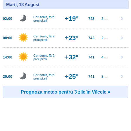
Marţi, 18 August
+19°
Cer senin, fără
02:00
743
2
0
m/s
precipitații
+23°
Cer senin, fără
08:00
742
2
0
m/s
precipitații
+32°
Cer senin, fără
14:00
741
4
0
m/s
precipitații
+25°
Cer senin, fără
20:00
741
3
0
m/s
precipitații
Prognoza meteo pentru 3 zile în Vîlcele »