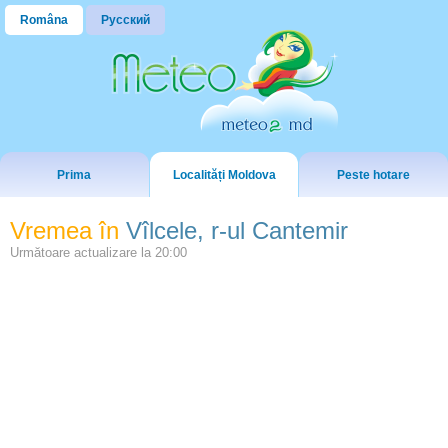
Româna
Русский
Prima
Localități Moldova
Peste hotare
Vremea în
Vîlcele, r-ul Cantemir
Următoare actualizare la
20:00