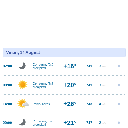
Vineri, 14 August
+16°
Cer senin, fără
02:00
749
2
0
m/s
precipitații
+20°
Cer senin, fără
08:00
749
3
0
m/s
precipitații
+26°
14:00
748
4
0
Parţial noros
m/s
+21°
Cer senin, fără
20:00
747
2
0
m/s
precipitații