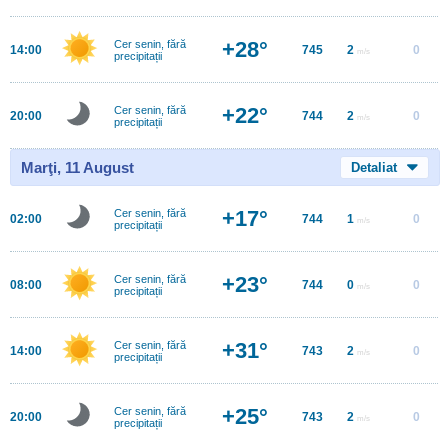
+28°
Cer senin, fără
14:00
745
2
0
m/s
precipitații
+22°
Cer senin, fără
20:00
744
2
0
m/s
precipitații
Marţi, 11 August
Detaliat
+17°
Cer senin, fără
02:00
744
1
0
m/s
precipitații
+23°
Cer senin, fără
08:00
744
0
0
m/s
precipitații
+31°
Cer senin, fără
14:00
743
2
0
m/s
precipitații
+25°
Cer senin, fără
20:00
743
2
0
m/s
precipitații