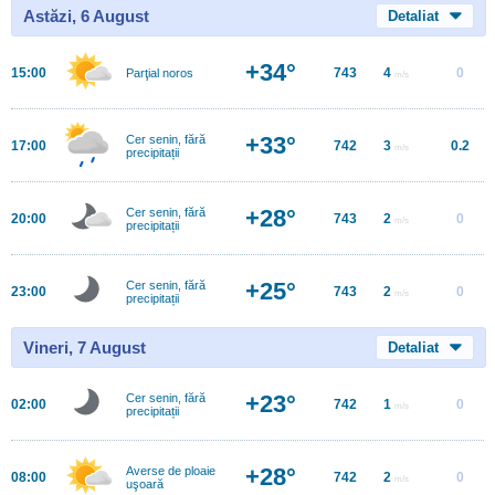
Astăzi, 6 August
Detaliat
+34°
15:00
743
4
0
Parţial noros
m/s
+33°
Cer senin, fără
17:00
742
3
0.2
m/s
precipitații
+28°
Cer senin, fără
20:00
743
2
0
m/s
precipitații
+25°
Cer senin, fără
23:00
743
2
0
m/s
precipitații
Vineri, 7 August
Detaliat
+23°
Cer senin, fără
02:00
742
1
0
m/s
precipitații
+28°
Averse de ploaie
08:00
742
2
0
m/s
uşoară