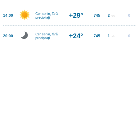
+29°
Cer senin, fără
14:00
745
2
0
m/s
precipitații
+24°
Cer senin, fără
20:00
745
1
0
m/s
precipitații