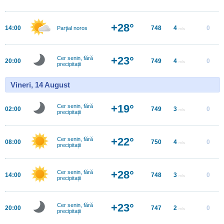
+28°
14:00
748
4
0
Parţial noros
m/s
+23°
Cer senin, fără
20:00
749
4
0
m/s
precipitații
Vineri, 14 August
+19°
Cer senin, fără
02:00
749
3
0
m/s
precipitații
+22°
Cer senin, fără
08:00
750
4
0
m/s
precipitații
+28°
Cer senin, fără
14:00
748
3
0
m/s
precipitații
+23°
Cer senin, fără
20:00
747
2
0
m/s
precipitații