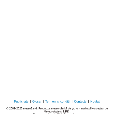
Publicitate
|
Glosar
|
Termeni și condiții
|
Contacte
|
Noutati
© 2009-2026 meteo2.md.
Prognoza meteo oferită de yr.no - Institutul Norvegian de
Meteorologie și NRK
.