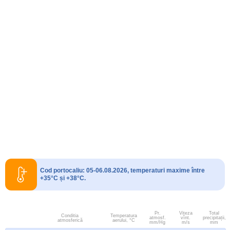
Cod portocaliu: 05-06.08.2026, temperaturi maxime între
+35°C și +38°C.
Pr.
Viteza
Total
Conditia
Temperatura
atmosf.
vînt.
precipitații,
atmosferică
aerului, °C
mm/Hg
m/s
mm