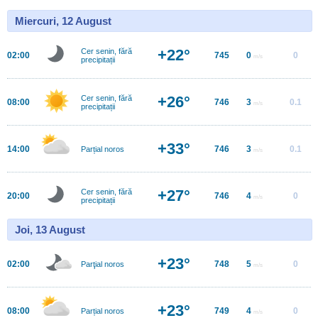
Miercuri, 12 August
+22°
Cer senin, fără
02:00
745
0
0
m/s
precipitații
+26°
Cer senin, fără
08:00
746
3
0.1
m/s
precipitații
+33°
14:00
746
3
0.1
Parțial noros
m/s
+27°
Cer senin, fără
20:00
746
4
0
m/s
precipitații
Joi, 13 August
+23°
02:00
748
5
0
Parţial noros
m/s
+23°
08:00
749
4
0
Parțial noros
m/s