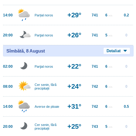
+29°
14:00
741
6
0.2
Parțial noros
m/s
+26°
20:00
741
5
0
Parţial noros
m/s
Sîmbătă, 8 August
Detaliat
+22°
02:00
741
6
0
Parţial noros
m/s
+24°
Cer senin, fără
08:00
742
6
0
m/s
precipitații
+31°
14:00
742
6
0.5
Averse de ploaie
m/s
+25°
Cer senin, fără
20:00
743
5
0
m/s
precipitații