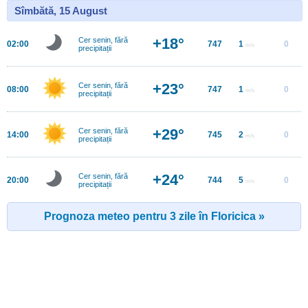
Sîmbătă, 15 August
+18°
Cer senin, fără
02:00
747
1
0
m/s
precipitații
+23°
Cer senin, fără
08:00
747
1
0
m/s
precipitații
+29°
Cer senin, fără
14:00
745
2
0
m/s
precipitații
+24°
Cer senin, fără
20:00
744
5
0
m/s
precipitații
Prognoza meteo pentru 3 zile în Floricica »