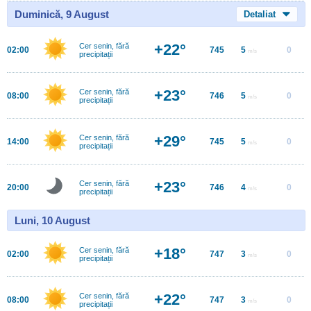
Duminică, 9 August
Detaliat
+22°
Cer senin, fără
02:00
745
5
0
m/s
precipitații
+23°
Cer senin, fără
08:00
746
5
0
m/s
precipitații
+29°
Cer senin, fără
14:00
745
5
0
m/s
precipitații
+23°
Cer senin, fără
20:00
746
4
0
m/s
precipitații
Luni, 10 August
+18°
Cer senin, fără
02:00
747
3
0
m/s
precipitații
+22°
Cer senin, fără
08:00
747
3
0
m/s
precipitații