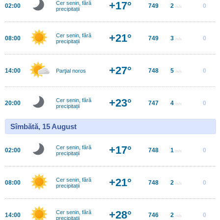
+17°
Cer senin, fără
02:00
749
2
0
m/s
precipitații
+21°
Cer senin, fără
08:00
749
3
0
m/s
precipitații
+27°
14:00
748
5
0
Parţial noros
m/s
+23°
Cer senin, fără
20:00
747
4
0
m/s
precipitații
Sîmbătă, 15 August
+17°
Cer senin, fără
02:00
748
1
0
m/s
precipitații
+21°
Cer senin, fără
08:00
748
2
0
m/s
precipitații
+28°
Cer senin, fără
14:00
746
2
0
m/s
precipitații