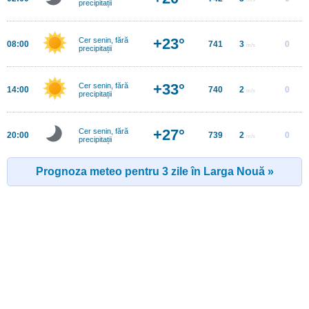
precipitații
+23°
Cer senin, fără
08:00
741
3
0
m/s
precipitații
+33°
Cer senin, fără
14:00
740
2
0
m/s
precipitații
+27°
Cer senin, fără
20:00
739
2
0
m/s
precipitații
Prognoza meteo pentru 3 zile în Larga Nouă »