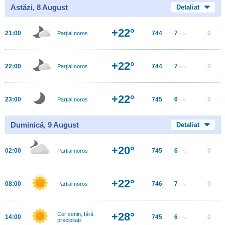
Astăzi, 8 August
Detaliat
+22°
21:00
744
7
0
Parţial noros
m/s
+22°
22:00
744
7
0
Parţial noros
m/s
+22°
23:00
745
6
0
Parţial noros
m/s
Duminică, 9 August
Detaliat
+20°
02:00
745
6
0
Parţial noros
m/s
+22°
08:00
746
7
0
Parţial noros
m/s
+28°
Cer senin, fără
14:00
745
6
0
m/s
precipitații