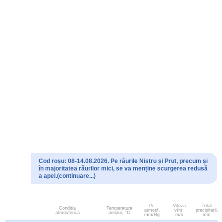
Cod roșu: 08-14.08.2026. Pe râurile Nistru și Prut, precum și
în majoritatea râurilor mici, se va menține scurgerea redusă
a apei.(continuare...)
Pr.
Viteza
Total
Conditia
Temperatura
atmosf.
vînt.
precipitații,
atmosferică
aerului, °C
mm/Hg
m/s
mm