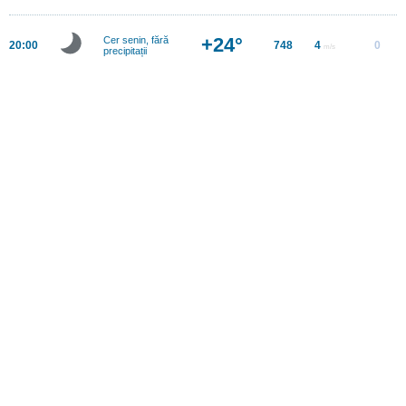
+24°
Cer senin, fără
20:00
748
4
0
m/s
precipitații