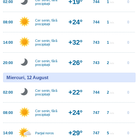
+19°
02:00
744
1
0
m/s
precipitații
+24°
Cer senin, fără
08:00
744
1
0
m/s
precipitații
+32°
Cer senin, fără
14:00
743
1
0
m/s
precipitații
+26°
Cer senin, fără
20:00
743
2
0
m/s
precipitații
Miercuri, 12 August
+22°
Cer senin, fără
02:00
744
2
0
m/s
precipitații
+24°
Cer senin, fără
08:00
747
7
0
m/s
precipitații
+29°
14:00
747
5
0
Parţial noros
m/s