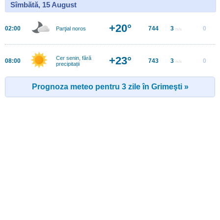
Sîmbătă, 15 August
+20°
02:00
744
3
0
Parţial noros
m/s
+23°
Cer senin, fără
08:00
743
3
0
m/s
precipitații
Prognoza meteo pentru 3 zile în Grimeşti »