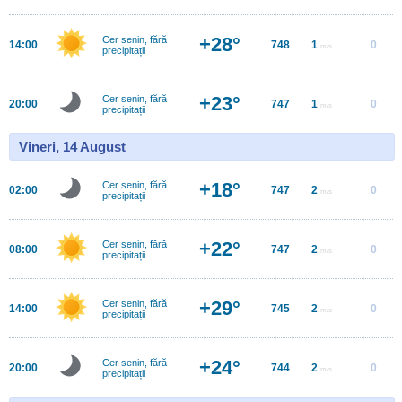
+28°
Cer senin, fără
14:00
748
1
0
m/s
precipitații
+23°
Cer senin, fără
20:00
747
1
0
m/s
precipitații
Vineri, 14 August
+18°
Cer senin, fără
02:00
747
2
0
m/s
precipitații
+22°
Cer senin, fără
08:00
747
2
0
m/s
precipitații
+29°
Cer senin, fără
14:00
745
2
0
m/s
precipitații
+24°
Cer senin, fără
20:00
744
2
0
m/s
precipitații