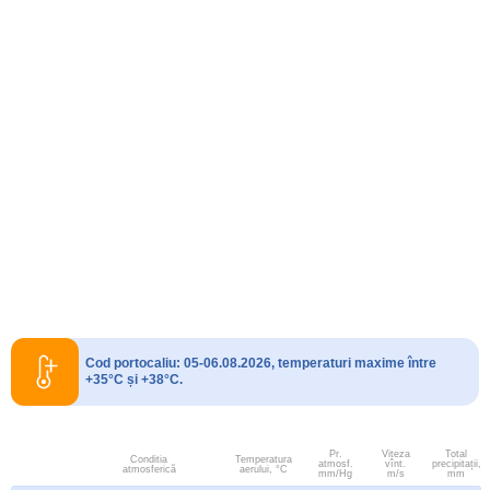
Cod portocaliu: 05-06.08.2026, temperaturi maxime între
+35°C și +38°C.
Pr.
Viteza
Total
Conditia
Temperatura
atmosf.
vînt.
precipitații,
atmosferică
aerului, °C
mm/Hg
m/s
mm