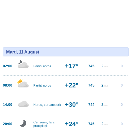
Marţi, 11 August
+17°
02:00
745
2
0
Parțial noros
m/s
+22°
08:00
745
2
0
Parțial noros
m/s
+30°
14:00
744
2
0
Noros, cer acoperit
m/s
+24°
Cer senin, fără
20:00
745
2
0
m/s
precipitații