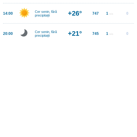
+26°
Cer senin, fără
14:00
747
1
0
m/s
precipitații
+21°
Cer senin, fără
20:00
745
1
0
m/s
precipitații