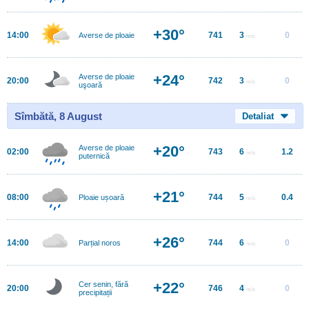
+30°
14:00
741
3
0
Averse de ploaie
m/s
+24°
Averse de ploaie
20:00
742
3
0
m/s
uşoară
Sîmbătă, 8 August
Detaliat
+20°
Averse de ploaie
02:00
743
6
1.2
m/s
puternică
+21°
08:00
744
5
0.4
Ploaie ușoară
m/s
+26°
14:00
744
6
0
Parțial noros
m/s
+22°
Cer senin, fără
20:00
746
4
0
m/s
precipitații