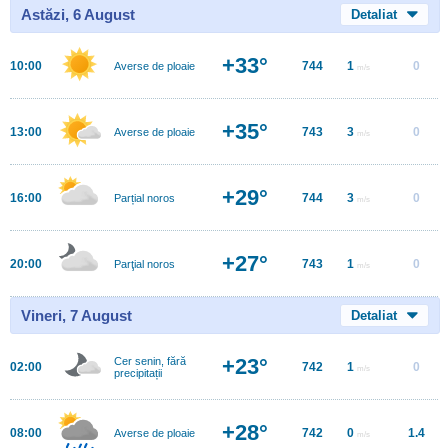
Astăzi, 6 August
Detaliat
+33°
10:00
744
1
0
Averse de ploaie
m/s
+35°
13:00
743
3
0
Averse de ploaie
m/s
+29°
16:00
744
3
0
Parțial noros
m/s
+27°
20:00
743
1
0
Parţial noros
m/s
Vineri, 7 August
Detaliat
+23°
Cer senin, fără
02:00
742
1
0
m/s
precipitații
+28°
08:00
742
0
1.4
Averse de ploaie
m/s