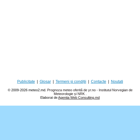
Publicitate
|
Glosar
|
Termeni și condiții
|
Contacte
|
Noutati
© 2009-2026 meteo2.md.
Prognoza meteo oferită de yr.no - Institutul Norvegian de
Meteorologie și NRK
.
Elaborat de
Agentia Web Consulting.md