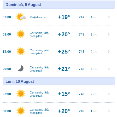
Duminică, 9 August
+19°
02:00
747
4
0
Parţial noros
m/s
+20°
Cer senin, fără
08:00
748
3
0
m/s
precipitații
+25°
Cer senin, fără
14:00
748
4
0
m/s
precipitații
+21°
Cer senin, fără
20:00
748
3
0
m/s
precipitații
Luni, 10 August
+15°
Cer senin, fără
02:00
748
2
0
m/s
precipitații
+20°
Cer senin, fără
08:00
748
1
0
m/s
precipitații