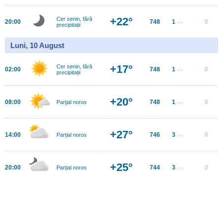
+22°
Cer senin, fără
20:00
748
1
0
m/s
precipitații
Luni, 10 August
+17°
Cer senin, fără
02:00
748
1
0
m/s
precipitații
+20°
08:00
748
1
0
Parţial noros
m/s
+27°
14:00
746
3
0
Parțial noros
m/s
+25°
20:00
744
3
0
Parțial noros
m/s