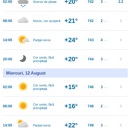
+20°
02:00
742
3
2.2
Averse de ploaie
m/s
+21°
08:00
742
2
0
Noros, cer acoperit
m/s
+24°
14:00
743
4
0
Parţial noros
m/s
+20°
Cer senin, fără
20:00
744
3
0
m/s
precipitații
Miercuri, 12 August
+15°
Cer senin, fără
02:00
746
3
0
m/s
precipitații
+16°
Cer senin, fără
08:00
748
2
0
m/s
precipitații
+22°
14:00
749
3
0
Parțial noros
m/s