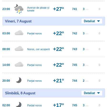
+27°
Averse de ploaie și
23:00
741
3
0
m/s
tunete
Vineri, 7 August
Detaliat
+22°
03:00
742
3
0
Parțial noros
m/s
+22°
08:00
743
3
0
Noros, cer acoperit
m/s
+22°
14:00
745
3
0
Parțial noros
m/s
+21°
20:00
744
2
0
Parţial noros
m/s
Sîmbătă, 8 August
Detaliat
+17°
02:00
745
3
0
Parțial noros
m/s