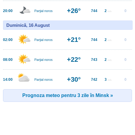
+26°
20:00
744
2
0
Parţial noros
m/s
Duminică, 16 August
+21°
02:00
744
2
0
Parţial noros
m/s
+22°
08:00
743
2
0
Parţial noros
m/s
+30°
14:00
742
3
0
Parțial noros
m/s
Prognoza meteo pentru 3 zile în Minsk »