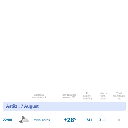
Pr.
Viteza
Total
Conditia
Temperatura
atmosf.
vînt.
precipitații,
atmosferică
aerului, °C
mm/Hg
m/s
mm
Astăzi, 7 August
+28°
22:00
741
3
0
Parţial noros
m/s