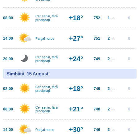
+18°
Cer senin, fără
08:00
752
1
0
m/s
precipitații
+27°
14:00
751
2
0
Parţial noros
m/s
+24°
Cer senin, fără
20:00
749
2
0
m/s
precipitații
Sîmbătă, 15 August
+18°
Cer senin, fără
02:00
749
2
0
m/s
precipitații
+21°
Cer senin, fără
08:00
748
2
0
m/s
precipitații
+30°
14:00
746
2
0
Parţial noros
m/s