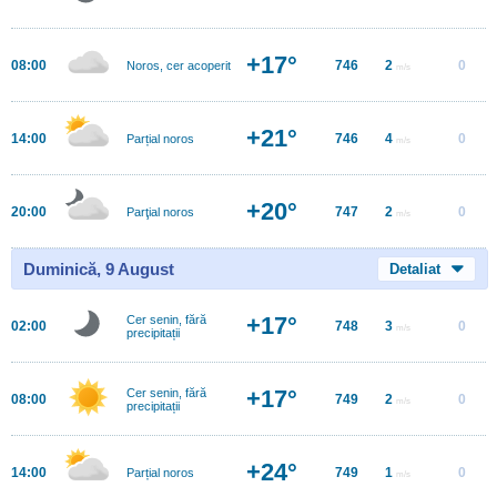
+17°
08:00
746
2
0
Noros, cer acoperit
m/s
+21°
14:00
746
4
0
Parțial noros
m/s
+20°
20:00
747
2
0
Parţial noros
m/s
Duminică, 9 August
Detaliat
+17°
Cer senin, fără
02:00
748
3
0
m/s
precipitații
+17°
Cer senin, fără
08:00
749
2
0
m/s
precipitații
+24°
14:00
749
1
0
Parțial noros
m/s