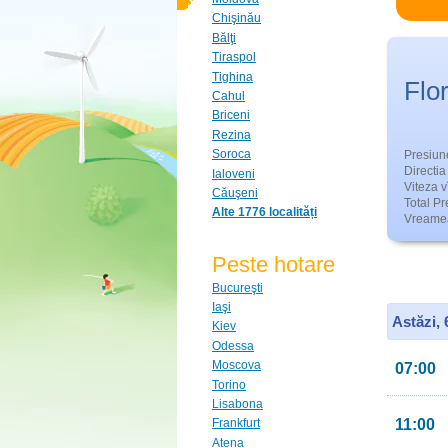
Chişinău
Bălţi
Tiraspol
Tighina
Flor
Cahul
Briceni
Rezina
Soroca
Presiun
Directia 
Ialoveni
Viteza v
Căuşeni
Total Pre
Alte 1776 localități
Vreamea
Peste hotare
Bucureşti
Iaşi
Astăzi,
Kiev
Odessa
Moscova
07:00
Torino
Lisabona
11:00
Frankfurt
Atena