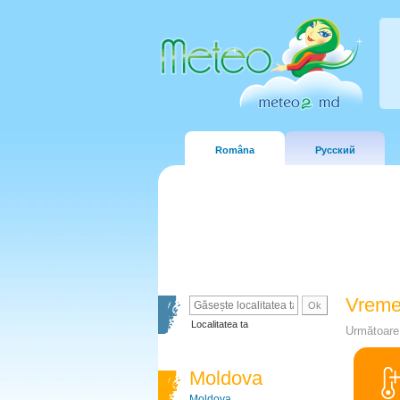
Româna
Русский
Vreme
Localitatea ta
Următoare 
Moldova
Moldova