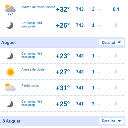
Averse de ploaie uşoară
+32°
743
3
0.4
m/s
Cer senin, fără
+26°
743
1
0
m/s
precipitații
7 August
Detaliat
Cer senin, fără
+23°
742
1
0
m/s
precipitații
Averse de ploaie
+27°
742
1
0
m/s
Parţial noros
+31°
741
1
0
m/s
Cer senin, fără
+25°
741
3
0
m/s
precipitații
, 8 August
Detaliat