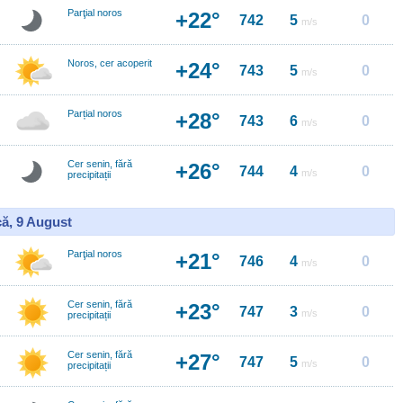
Parţial noros
+22°
742
5
0
m/s
Noros, cer acoperit
+24°
743
5
0
m/s
Parțial noros
+28°
743
6
0
m/s
Cer senin, fără
+26°
744
4
0
m/s
precipitații
ă, 9 August
Parţial noros
+21°
746
4
0
m/s
Cer senin, fără
+23°
747
3
0
m/s
precipitații
Cer senin, fără
+27°
747
5
0
m/s
precipitații