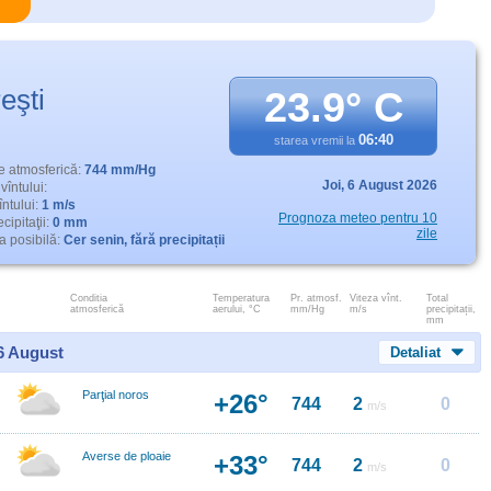
eşti
23.9° C
06:40
starea vremii la
e atmosferică:
744 mm/Hg
Joi,
6 August 2026
vîntului:
întului:
1 m/s
Prognoza meteo pentru 10
cipitaţii:
0 mm
zile
 posibilă:
Cer senin, fără precipitații
Conditia
Temperatura
Pr. atmosf.
Viteza vînt.
Total
atmosferică
aerului, °C
mm/Hg
m/s
precipitații,
mm
 6 August
Detaliat
Parţial noros
+26°
744
2
0
m/s
Averse de ploaie
+33°
744
2
0
m/s