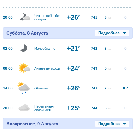
+26°
Чистое небо, без
20:00
741
3
0
м/с
осадков
Суббота, 8 Августа
Подробнее
+21°
02:00
742
3
0
Малооблачно
м/с
+24°
08:00
743
5
0
Ливневые дожди
м/с
+26°
14:00
743
7
0.2
Облачно
м/с
+25°
Переменная
20:00
744
5
0
м/с
облачность
Воскресение, 9 Августа
Подробнее