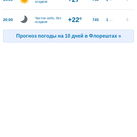
осадков
+22°
Чистое небо, без
20:00
745
1
0
м/с
осадков
Прогноз погоды на 10 дней в Флорештах »