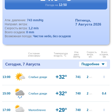
12:50
Погода на
Пятница,
Атм. давление:
743 mm/Hg
7 Августа 2026
Направл. ветра:
Скорость ветра:
1,2 m/s
Всего осадков:
0 mm
Возможная погода:
Чистое небо, без осадков
Атм.
Скорость
Всего
Состояние
Температура
давл.
ветра.
осадков,
атмосферы
воздуха, °C
мм/Hg
м/с
мм
Сегодня, 7 Августа
Подробнее
+32°
13:00
741
2
0
Слабые дожди
м/с
+32°
15:00
740
2
0.4
Слабые дожди
м/с
+29°
17:00
740
2
0
Малооблачно
м/с