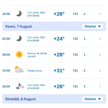
+26°
Cer senin, fără
20:00
743
2
0
m/s
precipitații
Vineri, 7 August
Detaliat
+24°
Cer senin, fără
02:00
742
1
0
m/s
precipitații
+28°
Averse de ploaie
08:00
742
1
0
m/s
uşoară
+31°
14:00
741
2
0
Parțial noros
m/s
+26°
Cer senin, fără
20:00
741
3
0
m/s
precipitații
Sîmbătă, 8 August
Detaliat