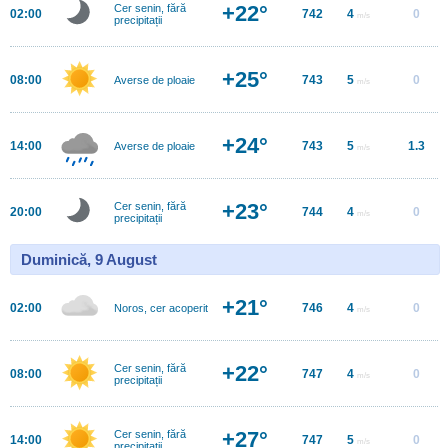
+22°
Cer senin, fără
02:00
742
4
0
m/s
precipitații
+25°
08:00
743
5
0
Averse de ploaie
m/s
+24°
14:00
743
5
1.3
Averse de ploaie
m/s
+23°
Cer senin, fără
20:00
744
4
0
m/s
precipitații
Duminică, 9 August
+21°
02:00
746
4
0
Noros, cer acoperit
m/s
+22°
Cer senin, fără
08:00
747
4
0
m/s
precipitații
+27°
Cer senin, fără
14:00
747
5
0
m/s
precipitații