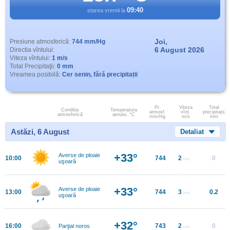
09:40
starea vremii la
Joi,
Presiune atmosferică:
744 mm/Hg
6 August 2026
Directia vîntului:
Viteza vîntului:
1 m/s
Total Precipitaţii:
0 mm
Vreamea posibilă:
Cer senin, fără precipitații
Pr.
Viteza
Total
Conditia
Temperatura
atmosf.
vînt.
precipitații,
atmosferică
aerului, °C
mm/Hg
m/s
mm
Astăzi, 6 August
Detaliat
+33°
Averse de ploaie
10:00
744
2
0
m/s
uşoară
+33°
Averse de ploaie
13:00
744
3
0.2
m/s
uşoară
+32°
16:00
743
2
0
Parţial noros
m/s