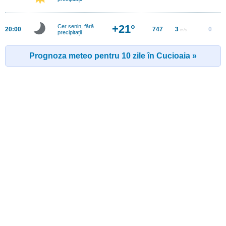
+21°
Cer senin, fără
20:00
747
3
0
m/s
precipitații
Prognoza meteo pentru 10 zile în Cucioaia »