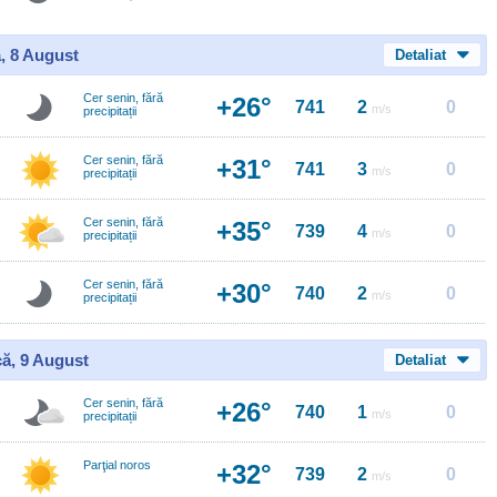
, 8 August
Detaliat
Cer senin, fără
+26°
741
2
0
m/s
precipitații
Cer senin, fără
+31°
741
3
0
m/s
precipitații
Cer senin, fără
+35°
739
4
0
m/s
precipitații
Cer senin, fără
+30°
740
2
0
m/s
precipitații
ă, 9 August
Detaliat
Cer senin, fără
+26°
740
1
0
m/s
precipitații
Parţial noros
+32°
739
2
0
m/s