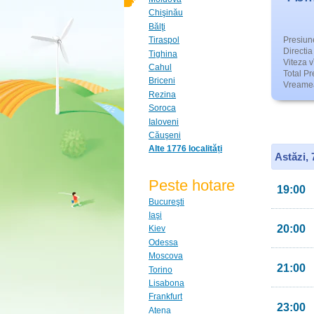
Chişinău
Bălţi
Presiun
Tiraspol
Directia 
Tighina
Viteza v
Cahul
Total Pre
Briceni
Vreamea
Rezina
Soroca
Ialoveni
Căuşeni
Alte 1776 localități
Astăzi,
Peste hotare
19:00
Bucureşti
Iaşi
20:00
Kiev
Odessa
Moscova
21:00
Torino
Lisabona
Frankfurt
23:00
Atena