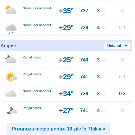
Noros, cer acoperit
+35°
737
3
0
m/s
Noros, cer acoperit
+29°
739
4
0.1
m/s
0 August
Detaliat
Parțial noros
+25°
740
3
0
m/s
Parţial noros
+29°
741
3
0.1
m/s
Noros, cer acoperit
+34°
738
2
0.3
m/s
Parţial noros
+27°
741
4
0
m/s
Prognoza meteo pentru 10 zile în Tbilisi »