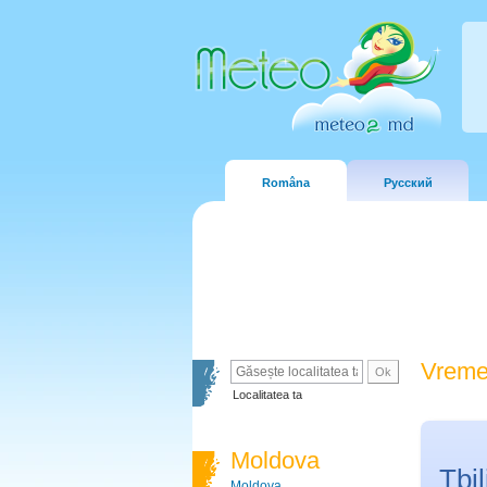
Româna
Русский
Vreme
Localitatea ta
Moldova
Tbil
Moldova