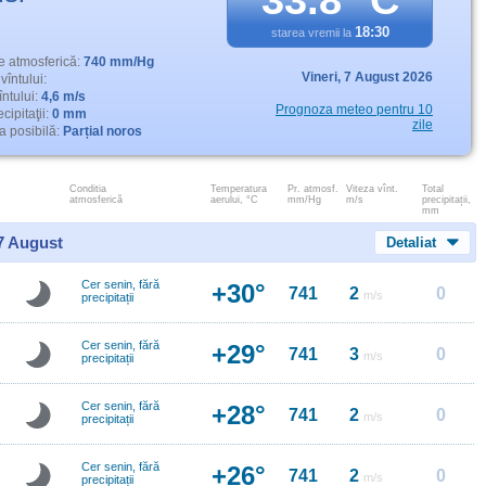
33.8° C
18:30
starea vremii la
e atmosferică:
740 mm/Hg
Vineri,
7 August 2026
vîntului:
întului:
4,6 m/s
Prognoza meteo pentru 10
cipitaţii:
0 mm
zile
 posibilă:
Parțial noros
Conditia
Temperatura
Pr. atmosf.
Viteza vînt.
Total
atmosferică
aerului, °C
mm/Hg
m/s
precipitații,
mm
 7 August
Detaliat
Cer senin, fără
+30°
741
2
0
m/s
precipitații
Cer senin, fără
+29°
741
3
0
m/s
precipitații
Cer senin, fără
+28°
741
2
0
m/s
precipitații
Cer senin, fără
+26°
741
2
0
m/s
precipitații