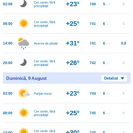
+23°
Cer senin, fără
02:00
740
5
0
m/s
precipitații
+25°
Cer senin, fără
08:00
741
6
0
m/s
precipitații
+31°
14:00
741
6
0.8
Averse de ploaie
m/s
+26°
Cer senin, fără
20:00
742
6
0
m/s
precipitații
Duminică, 9 August
Detaliat
+23°
02:00
744
6
0
Parţial noros
m/s
+25°
Cer senin, fără
08:00
745
6
0
m/s
precipitații
+30°
Cer senin, fără
14:00
745
6
0
m/s