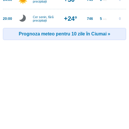
precipitații
+24°
Cer senin, fără
20:00
746
5
0
m/s
precipitații
Prognoza meteo pentru 10 zile în Ciumai »