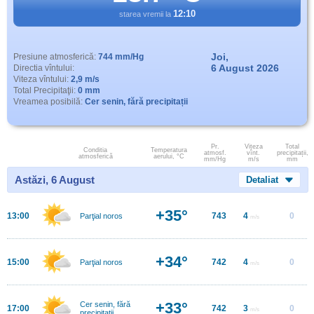
12:10
starea vremii la
Joi,
Presiune atmosferică:
744 mm/Hg
6 August 2026
Directia vîntului:
Viteza vîntului:
2,9 m/s
Total Precipitaţii:
0 mm
Vreamea posibilă:
Cer senin, fără precipitații
Pr.
Viteza
Total
Conditia
Temperatura
atmosf.
vînt.
precipitații,
atmosferică
aerului, °C
mm/Hg
m/s
mm
Astăzi, 6 August
Detaliat
+35°
13:00
743
4
0
Parţial noros
m/s
+34°
15:00
742
4
0
Parţial noros
m/s
+33°
Cer senin, fără
17:00
742
3
0
m/s
precipitații