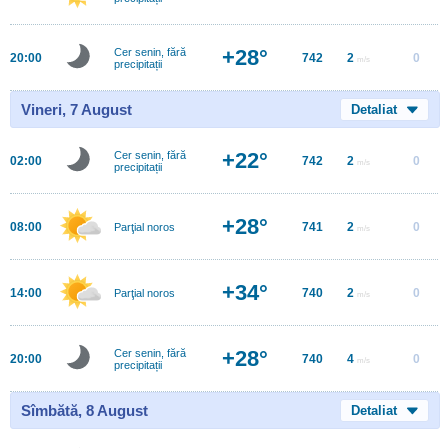
+28°
Cer senin, fără
20:00
742
2
0
m/s
precipitații
Vineri, 7 August
Detaliat
+22°
Cer senin, fără
02:00
742
2
0
m/s
precipitații
+28°
08:00
741
2
0
Parţial noros
m/s
+34°
14:00
740
2
0
Parţial noros
m/s
+28°
Cer senin, fără
20:00
740
4
0
m/s
precipitații
Sîmbătă, 8 August
Detaliat