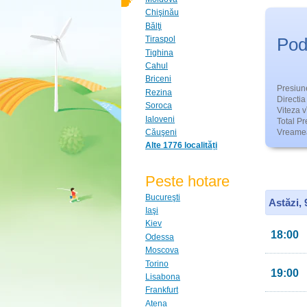
Chişinău
Bălţi
Pod
Tiraspol
Tighina
Cahul
Briceni
Presiun
Rezina
Directia 
Soroca
Viteza v
Ialoveni
Total Pre
Căuşeni
Vreamea
Alte 1776 localități
Peste hotare
Bucureşti
Astăzi,
Iaşi
Kiev
18:00
Odessa
Moscova
Torino
19:00
Lisabona
Frankfurt
Atena