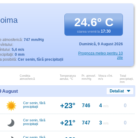
oima
24.6° C
17:30
starea vremii la
e atmosferică:
747 mm/Hg
Duminică,
9 August 2026
vîntului:
întului:
5,4 m/s
Prognoza meteo pentru 10
cipitaţii:
0 mm
zile
 posibilă:
Cer senin, fără precipitații
Conditia
Temperatura
Pr. atmosf.
Viteza vînt.
Total
atmosferică
aerului, °C
mm/Hg
m/s
precipitații,
mm
 9 August
Detaliat
Cer senin, fără
+23°
746
4
0
m/s
precipitații
Cer senin, fără
+21°
747
3
0
m/s
precipitații
Cer senin, fără