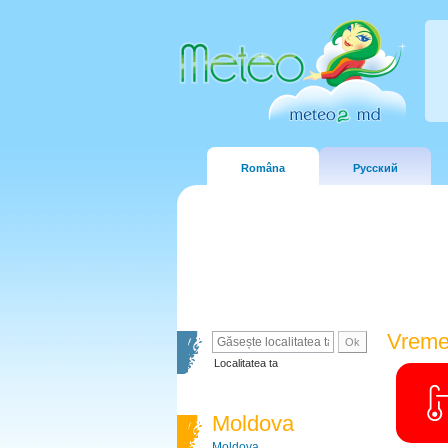
Româna
Русский
Vreme
Localitatea ta
Moldova
Moldova