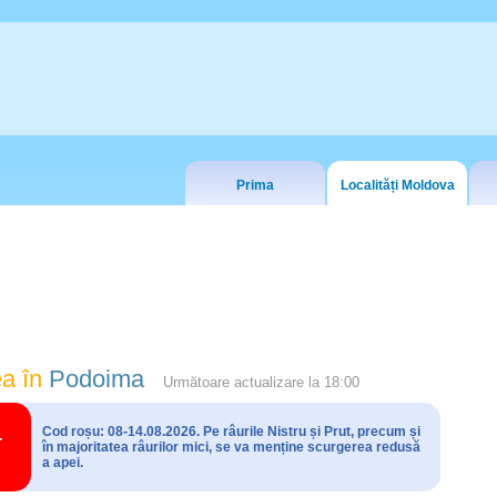
Prima
Localități Moldova
a în
Podoima
Următoare actualizare la
18:00
Cod roșu: 08-14.08.2026. Pe râurile Nistru și Prut, precum și
în majoritatea râurilor mici, se va menține scurgerea redusă
a apei.