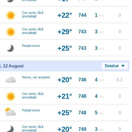
Cer senin, fără
+22°
744
1
0
m/s
precipitații
Cer senin, fără
+29°
743
3
0
m/s
precipitații
Parțial noros
+25°
743
3
0
m/s
i, 12 August
Detaliat
Noros, cer acoperit
+20°
746
4
0.1
m/s
Cer senin, fără
+21°
748
4
0
m/s
precipitații
Parțial noros
+25°
748
5
0
m/s
Cer senin, fără
+20°
749
3
0
m/s
precipitații