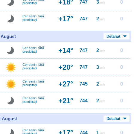
+18°
747
3
0
m/s
precipitații
Cer senin, fără
+17°
747
2
0
m/s
precipitații
0 August
Detaliat
Cer senin, fără
+14°
747
2
0
m/s
precipitații
Cer senin, fără
+20°
747
3
0
m/s
precipitații
Cer senin, fără
+27°
745
2
0
m/s
precipitații
Cer senin, fără
+21°
744
2
0
m/s
precipitații
11 August
Detaliat
Cer senin, fără
+17°
744
1
0
m/s
precipitații