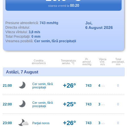
00:20
starea vremii la
Joi,
Presiune atmosferică:
743 mm/Hg
6 August 2026
Directia vîntului:
Viteza vîntului:
3,8 m/s
Total Precipitaţii:
0 mm
Vreamea posibilă:
Cer senin, fără precipitații
Pr.
Viteza
Total
Conditia
Temperatura
atmosf.
vînt.
precipitații,
atmosferică
aerului, °C
mm/Hg
m/s
mm
Astăzi, 7 August
+26°
Cer senin, fără
21:00
743
4
0
m/s
precipitații
+25°
Cer senin, fără
22:00
743
3
0
m/s
precipitații
+26°
23:00
743
3
0
Parţial noros
m/s