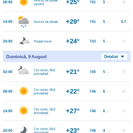
+25°
Averse de ploaie
08:00
741
5
0
m/s
uşoară
+29°
14:00
741
5
0.7
Averse de ploaie
m/s
+24°
20:00
743
5
0
Parţial noros
m/s
Duminică, 9 August
Detaliat
+21°
Cer senin, fără
02:00
745
5
0
m/s
precipitații
+22°
Cer senin, fără
08:00
746
6
0
m/s
precipitații
+27°
Cer senin, fără
14:00
746
6
0
m/s
precipitații
+23°
Cer senin, fără
20:00
746
4
0
m/s
precipitații