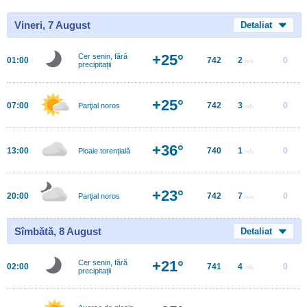
Vineri, 7 August
Detaliat
+25°
Cer senin, fără
01:00
742
2
0
m/s
precipitații
+25°
07:00
742
3
0
Parţial noros
m/s
+36°
13:00
740
1
0
Ploaie torențială
m/s
+23°
20:00
742
7
0
Parţial noros
m/s
Sîmbătă, 8 August
Detaliat
+21°
Cer senin, fără
02:00
741
4
0
m/s
precipitații