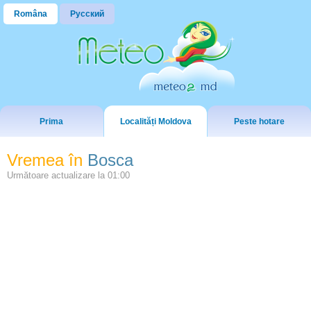
Româna
Русский
Prima
Localități Moldova
Peste hotare
Vremea în
Bosca
Următoare actualizare la
01:00