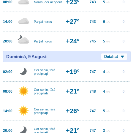
+23°
08:00
743
5
0
Noros, cer acoperit
m/s
+27°
14:00
743
6
0
Parțial noros
m/s
+24°
20:00
745
5
0
Parţial noros
m/s
Duminică, 9 August
Detaliat
+19°
Cer senin, fără
02:00
747
4
0
m/s
precipitații
+21°
Cer senin, fără
08:00
748
4
0
m/s
precipitații
+26°
Cer senin, fără
14:00
747
5
0
m/s
precipitații
+21°
Cer senin, fără
20:00
747
3
0
m/s
precipitații