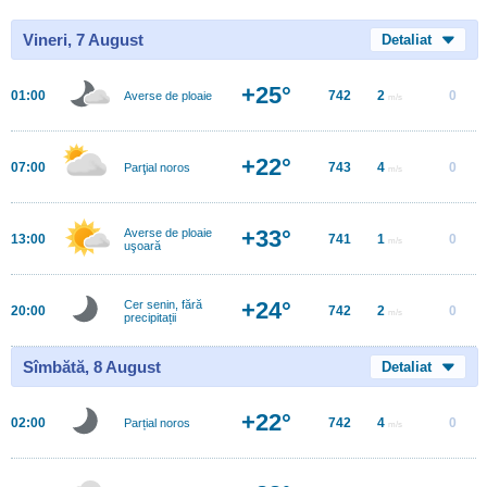
Vineri, 7 August
Detaliat
+25°
01:00
742
2
0
Averse de ploaie
m/s
+22°
07:00
743
4
0
Parţial noros
m/s
+33°
Averse de ploaie
13:00
741
1
0
m/s
uşoară
+24°
Cer senin, fără
20:00
742
2
0
m/s
precipitații
Sîmbătă, 8 August
Detaliat
+22°
02:00
742
4
0
Parțial noros
m/s