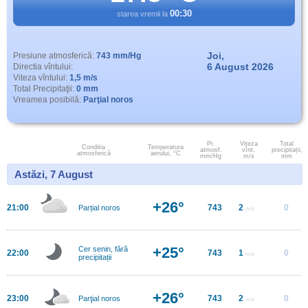
00:30
starea vremii la
Joi,
Presiune atmosferică:
743 mm/Hg
6 August 2026
Directia vîntului:
Viteza vîntului:
1,5 m/s
Total Precipitaţii:
0 mm
Vreamea posibilă:
Parţial noros
Pr.
Viteza
Total
Conditia
Temperatura
atmosf.
vînt.
precipitații,
atmosferică
aerului, °C
mm/Hg
m/s
mm
Astăzi, 7 August
+26°
21:00
743
2
0
Parțial noros
m/s
+25°
Cer senin, fără
22:00
743
1
0
m/s
precipitații
+26°
23:00
743
2
0
Parţial noros
m/s