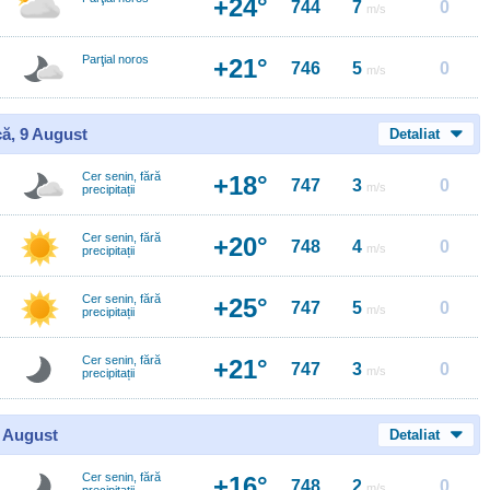
+24°
744
7
0
m/s
Parţial noros
+21°
746
5
0
m/s
ă, 9 August
Detaliat
Cer senin, fără
+18°
747
3
0
m/s
precipitații
Cer senin, fără
+20°
748
4
0
m/s
precipitații
Cer senin, fără
+25°
747
5
0
m/s
precipitații
Cer senin, fără
+21°
747
3
0
m/s
precipitații
0 August
Detaliat
Cer senin, fără
+16°
748
2
0
m/s