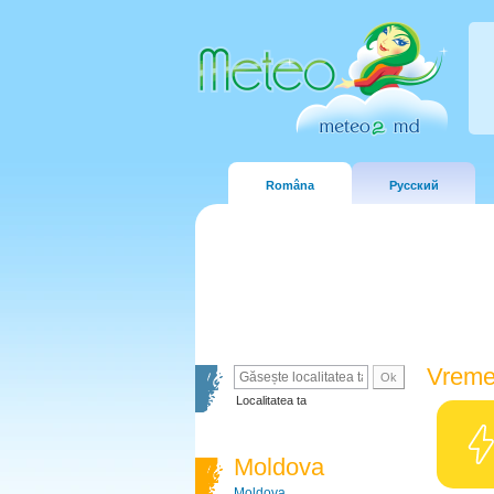
Româna
Русский
Vreme
Localitatea ta
Moldova
Moldova