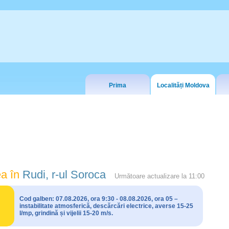
Prima
Localități Moldova
a în
Rudi, r-ul Soroca
Următoare actualizare la
11:00
Cod galben: 07.08.2026, ora 9:30 - 08.08.2026, ora 05 –
instabilitate atmosferică, descărcări electrice, averse 15-25
l/mp, grindină și vijelii 15-20 m/s.