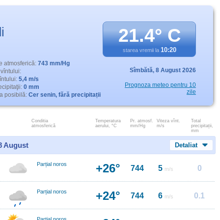
i
21.4° C
10:20
starea vremii la
e atmosferică:
743 mm/Hg
Sîmbătă,
8 August 2026
vîntului:
întului:
5,4 m/s
Prognoza meteo pentru 10
cipitaţii:
0 mm
zile
 posibilă:
Cer senin, fără precipitații
Conditia
Temperatura
Pr. atmosf.
Viteza vînt.
Total
atmosferică
aerului, °C
mm/Hg
m/s
precipitații,
mm
 8 August
Detaliat
Parțial noros
+26°
744
5
0
m/s
Parțial noros
+24°
744
6
0.1
m/s
Parţial noros