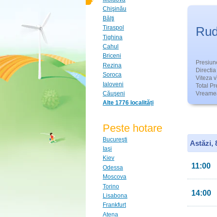
Chişinău
Bălţi
Rud
Tiraspol
Tighina
Cahul
Briceni
Presiun
Rezina
Directia 
Soroca
Viteza v
Ialoveni
Total Pre
Căuşeni
Vreamea
Alte 1776 localități
Peste hotare
Bucureşti
Astăzi,
Iaşi
Kiev
11:00
Odessa
Moscova
Torino
14:00
Lisabona
Frankfurt
Atena