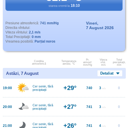
18:10
starea vremii la
Vineri,
Presiune atmosferică:
741 mm/Hg
7 August 2026
Directia vîntului:
Viteza vîntului:
2,1 m/s
Total Precipitaţii:
0 mm
Vreamea posibilă:
Parțial noros
Pr.
Viteza
Total
Conditia
Temperatura
atmosf.
vînt.
precipitații,
atmosferică
aerului, °C
mm/Hg
m/s
mm
Astăzi, 7 August
Detaliat
+29°
Cer senin, fără
19:00
740
3
0
m/s
precipitații
+27°
Cer senin, fără
20:00
741
3
0
m/s
precipitații
+26°
Cer senin, fără
21:00
741
4
0
m/s
precipitații