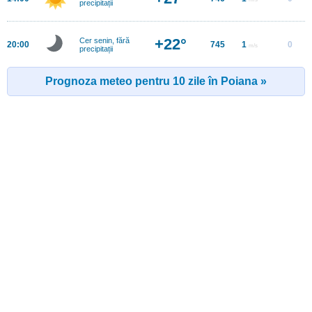
precipitații
+22°
Cer senin, fără
20:00
745
1
0
m/s
precipitații
Prognoza meteo pentru 10 zile în Poiana »