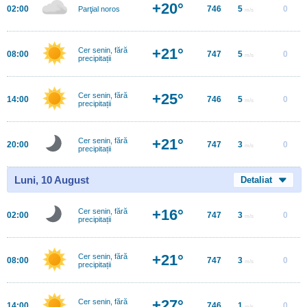
+20°
02:00
746
5
0
Parţial noros
m/s
+21°
Cer senin, fără
08:00
747
5
0
m/s
precipitații
+25°
Cer senin, fără
14:00
746
5
0
m/s
precipitații
+21°
Cer senin, fără
20:00
747
3
0
m/s
precipitații
Luni, 10 August
Detaliat
+16°
Cer senin, fără
02:00
747
3
0
m/s
precipitații
+21°
Cer senin, fără
08:00
747
3
0
m/s
precipitații
+27°
Cer senin, fără
14:00
746
1
0
m/s