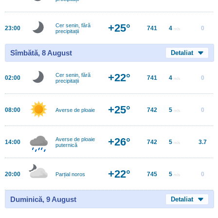
+25°
Cer senin, fără
23:00
741
4
0
m/s
precipitații
Sîmbătă, 8 August
Detaliat
+22°
Cer senin, fără
02:00
741
4
0
m/s
precipitații
+25°
08:00
742
5
0
Averse de ploaie
m/s
+26°
Averse de ploaie
14:00
742
5
3.7
m/s
puternică
+22°
20:00
745
5
0
Parțial noros
m/s
Duminică, 9 August
Detaliat