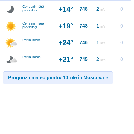
Cer senin, fără
+14°
748
2
0
m/s
precipitații
Cer senin, fără
+19°
748
1
0
m/s
precipitații
Parţial noros
+24°
746
1
0
m/s
Parţial noros
+21°
745
2
0
m/s
Prognoza meteo pentru 10 zile în Moscova »