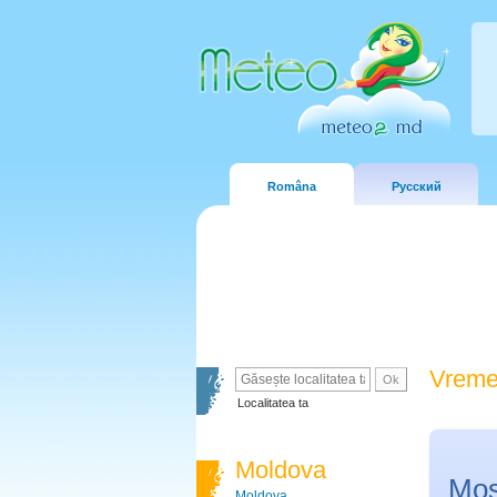
Româna
Русский
Vreme
Localitatea ta
Moldova
Mo
Moldova