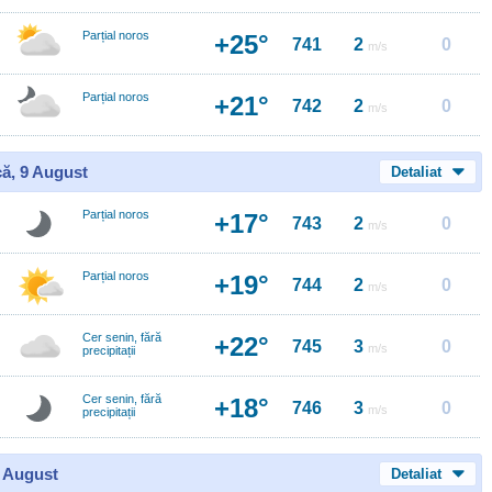
Parțial noros
+25°
741
2
0
m/s
Parțial noros
+21°
742
2
0
m/s
ă, 9 August
Detaliat
Parțial noros
+17°
743
2
0
m/s
Parțial noros
+19°
744
2
0
m/s
Cer senin, fără
+22°
745
3
0
m/s
precipitații
Cer senin, fără
+18°
746
3
0
m/s
precipitații
0 August
Detaliat