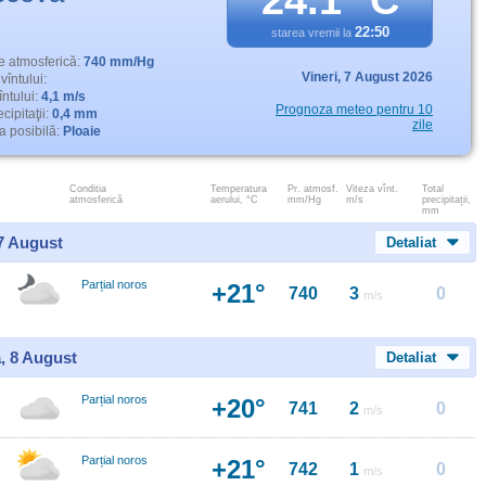
24.1° C
22:50
starea vremii la
e atmosferică:
740 mm/Hg
Vineri,
7 August 2026
vîntului:
întului:
4,1 m/s
Prognoza meteo pentru 10
cipitaţii:
0,4 mm
zile
 posibilă:
Ploaie
Conditia
Temperatura
Pr. atmosf.
Viteza vînt.
Total
atmosferică
aerului, °C
mm/Hg
m/s
precipitații,
mm
 7 August
Detaliat
Parțial noros
+21°
740
3
0
m/s
, 8 August
Detaliat
Parțial noros
+20°
741
2
0
m/s
Parțial noros
+21°
742
1
0
m/s