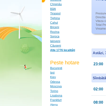
Chişinău
Bălţi
Presiun
Tiraspol
Directia 
Tighina
Viteza v
Cahul
Total Pre
Briceni
Vreamea
Rezina
Soroca
Ialoveni
Căuşeni
Alte 1776 localități
Astăzi,
Peste hotare
23:00
Bucureşti
Iaşi
Kiev
Sîmbătă
Odessa
Moscova
02:00
Torino
Lisabona
Frankfurt
08:00
Atena