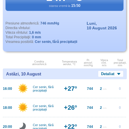
15:50
starea vremii la
Luni,
Presiune atmosferică:
746 mm/Hg
10 August 2026
Directia vîntului:
Viteza vîntului:
1,6 m/s
Total Precipitaţii:
0 mm
Vreamea posibilă:
Cer senin, fără precipitații
Pr.
Viteza
Total
Conditia
Temperatura
atmosf.
vînt.
precipitații,
atmosferică
aerului, °C
mm/Hg
m/s
mm
Astăzi, 10 August
Detaliat
+27°
Cer senin, fără
16:00
744
2
0
m/s
precipitații
+26°
Cer senin, fără
18:00
744
2
0
m/s
precipitații
+22°
Cer senin, fără
20:00
744
2
0
m/s
precipitații