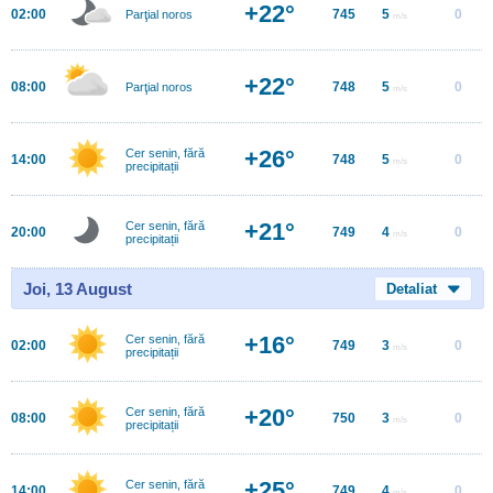
+22°
02:00
745
5
0
Parţial noros
m/s
+22°
08:00
748
5
0
Parţial noros
m/s
+26°
Cer senin, fără
14:00
748
5
0
m/s
precipitații
+21°
Cer senin, fără
20:00
749
4
0
m/s
precipitații
Joi, 13 August
Detaliat
+16°
Cer senin, fără
02:00
749
3
0
m/s
precipitații
+20°
Cer senin, fără
08:00
750
3
0
m/s
precipitații
+25°
Cer senin, fără
14:00
749
4
0
m/s