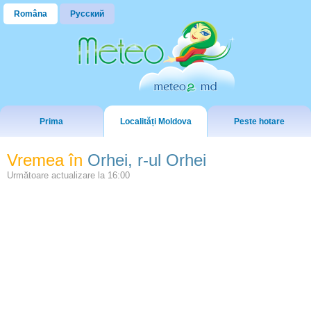
Româna
Русский
Prima
Localități Moldova
Peste hotare
Vremea în
Orhei, r-ul Orhei
Următoare actualizare la
16:00