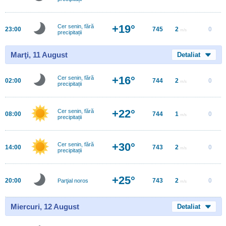
+19°
Cer senin, fără
23:00
745
2
0
m/s
precipitații
Marţi, 11 August
Detaliat
+16°
Cer senin, fără
02:00
744
2
0
m/s
precipitații
+22°
Cer senin, fără
08:00
744
1
0
m/s
precipitații
+30°
Cer senin, fără
14:00
743
2
0
m/s
precipitații
+25°
20:00
743
2
0
Parţial noros
m/s
Miercuri, 12 August
Detaliat