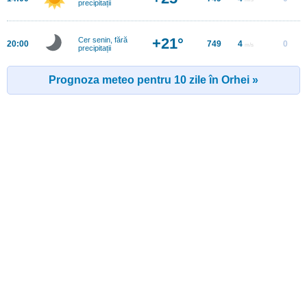
precipitații
+21°
Cer senin, fără
20:00
749
4
0
m/s
precipitații
Prognoza meteo pentru 10 zile în Orhei »