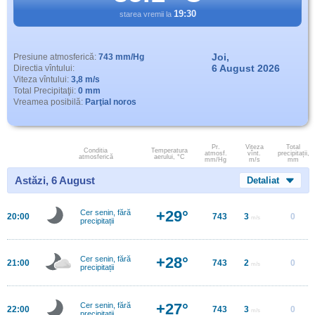
19:30
starea vremii la
Joi,
Presiune atmosferică:
743 mm/Hg
6 August 2026
Directia vîntului:
Viteza vîntului:
3,8 m/s
Total Precipitaţii:
0 mm
Vreamea posibilă:
Parţial noros
Pr.
Viteza
Total
Conditia
Temperatura
atmosf.
vînt.
precipitații,
atmosferică
aerului, °C
mm/Hg
m/s
mm
Astăzi, 6 August
Detaliat
+29°
Cer senin, fără
20:00
743
3
0
m/s
precipitații
+28°
Cer senin, fără
21:00
743
2
0
m/s
precipitații
+27°
Cer senin, fără
22:00
743
3
0
m/s
precipitații