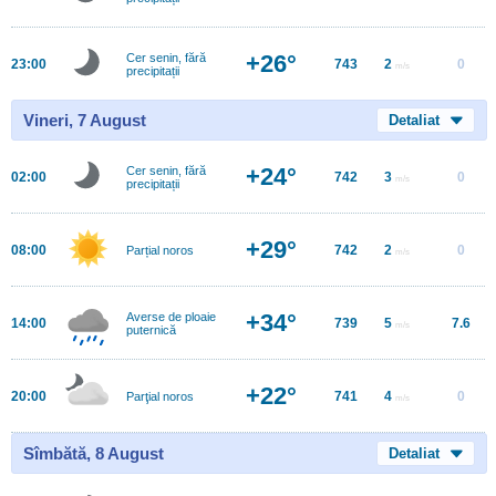
+26°
Cer senin, fără
23:00
743
2
0
m/s
precipitații
Vineri, 7 August
Detaliat
+24°
Cer senin, fără
02:00
742
3
0
m/s
precipitații
+29°
08:00
742
2
0
Parțial noros
m/s
+34°
Averse de ploaie
14:00
739
5
7.6
m/s
puternică
+22°
20:00
741
4
0
Parţial noros
m/s
Sîmbătă, 8 August
Detaliat