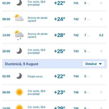
+22°
Cer senin, fără
02:00
741
5
0
m/s
precipitații
+24°
Averse de ploaie
08:00
742
7
0
m/s
uşoară
+28°
Averse de ploaie
14:00
742
7
0.2
m/s
uşoară
+25°
Cer senin, fără
20:00
743
5
0
m/s
precipitații
Duminică, 9 August
Detaliat
+22°
02:00
744
5
0
Parţial noros
m/s
+23°
Cer senin, fără
08:00
746
5
0
m/s
precipitații
+29°
Cer senin, fără
14:00
746
6
0
m/s