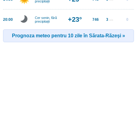
precipitații
+23°
Cer senin, fără
20:00
746
3
0
m/s
precipitații
Prognoza meteo pentru 10 zile în Sărata-Răzeşi »