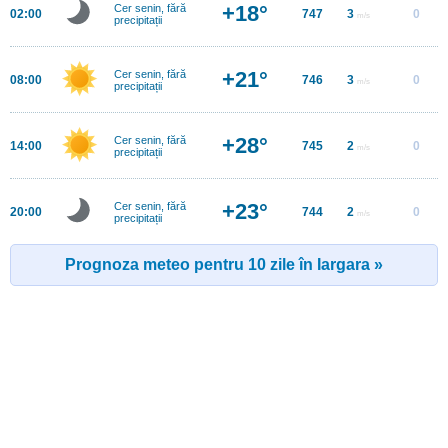
+18°
Cer senin, fără
02:00
747
3
0
m/s
precipitații
+21°
Cer senin, fără
08:00
746
3
0
m/s
precipitații
+28°
Cer senin, fără
14:00
745
2
0
m/s
precipitații
+23°
Cer senin, fără
20:00
744
2
0
m/s
precipitații
Prognoza meteo pentru 10 zile în Iargara »