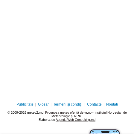
Publicitate
|
Glosar
|
Termeni și condiții
|
Contacte
|
Noutati
© 2009-2026 meteo2.md.
Prognoza meteo oferită de yr.no - Institutul Norvegian de
Meteorologie și NRK
.
Elaborat de
Agentia Web Consulting.md