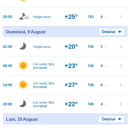
+25°
20:00
743
6
0
Parţial noros
m/s
Duminică, 9 August
Detaliat
+20°
02:00
745
5
0
Parţial noros
m/s
+23°
Cer senin, fără
08:00
746
6
0
m/s
precipitații
+27°
Cer senin, fără
14:00
746
6
0
m/s
precipitații
+22°
Cer senin, fără
20:00
746
4
0
m/s
precipitații
Luni, 10 August
Detaliat