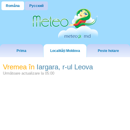
Româna
Русский
Prima
Localități Moldova
Peste hotare
Vremea în
Iargara, r-ul Leova
Următoare actualizare la
05:00