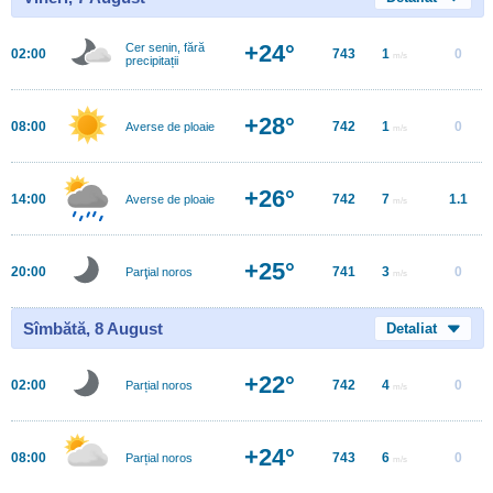
+24°
Cer senin, fără
02:00
743
1
0
m/s
precipitații
+28°
08:00
742
1
0
Averse de ploaie
m/s
+26°
14:00
742
7
1.1
Averse de ploaie
m/s
+25°
20:00
741
3
0
Parţial noros
m/s
Sîmbătă, 8 August
Detaliat
+22°
02:00
742
4
0
Parțial noros
m/s
+24°
08:00
743
6
0
Parțial noros
m/s