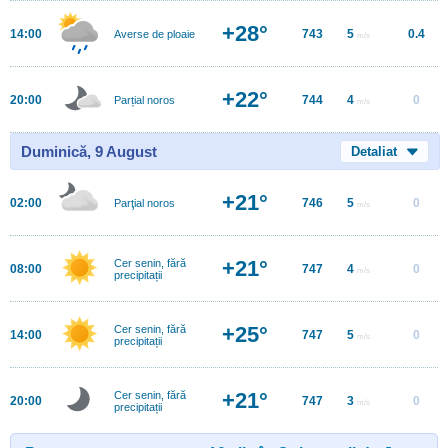
+28°
14:00
743
5
0.4
Averse de ploaie
m/s
+22°
20:00
744
4
0
Parțial noros
m/s
Duminică, 9 August
Detaliat
+21°
02:00
746
5
0
Parţial noros
m/s
+21°
Cer senin, fără
08:00
747
4
0
m/s
precipitații
+25°
Cer senin, fără
14:00
747
5
0
m/s
precipitații
+21°
Cer senin, fără
20:00
747
3
0
m/s
precipitații