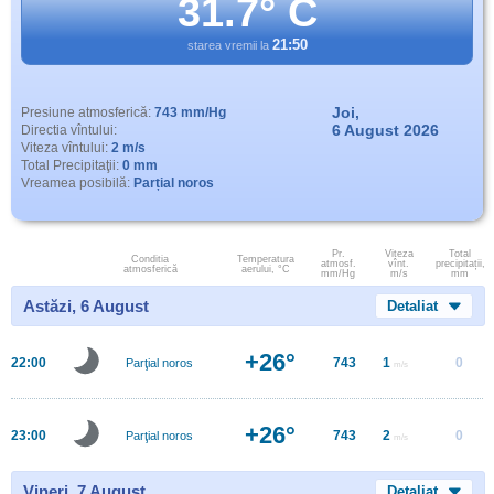
31.7° C
21:50
starea vremii la
Joi,
Presiune atmosferică:
743 mm/Hg
6 August 2026
Directia vîntului:
Viteza vîntului:
2 m/s
Total Precipitaţii:
0 mm
Vreamea posibilă:
Parțial noros
Pr.
Viteza
Total
Conditia
Temperatura
atmosf.
vînt.
precipitații,
atmosferică
aerului, °C
mm/Hg
m/s
mm
Astăzi, 6 August
Detaliat
+26°
22:00
743
1
0
Parţial noros
m/s
+26°
23:00
743
2
0
Parţial noros
m/s
Vineri, 7 August
Detaliat