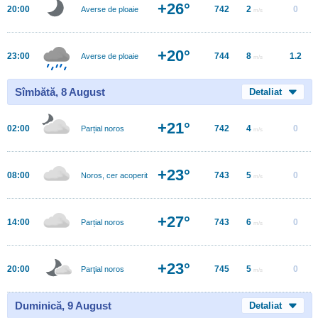
+26°
20:00
742
2
0
Averse de ploaie
m/s
+20°
23:00
744
8
1.2
Averse de ploaie
m/s
Sîmbătă, 8 August
Detaliat
+21°
02:00
742
4
0
Parțial noros
m/s
+23°
08:00
743
5
0
Noros, cer acoperit
m/s
+27°
14:00
743
6
0
Parțial noros
m/s
+23°
20:00
745
5
0
Parţial noros
m/s
Duminică, 9 August
Detaliat