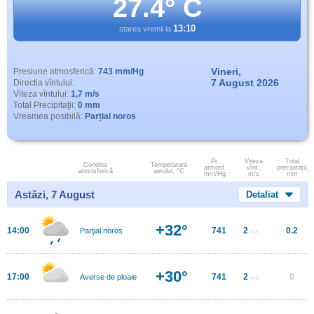
27.4° C
13:10
starea vremii la
Vineri,
Presiune atmosferică:
743 mm/Hg
7 August 2026
Directia vîntului:
Viteza vîntului:
1,7 m/s
Total Precipitaţii:
0 mm
Vreamea posibilă:
Parțial noros
Pr.
Viteza
Total
Conditia
Temperatura
atmosf.
vînt.
precipitații,
atmosferică
aerului, °C
mm/Hg
m/s
mm
Astăzi, 7 August
Detaliat
+32°
14:00
741
2
0.2
Parţial noros
m/s
+30°
17:00
741
2
0
Averse de ploaie
m/s