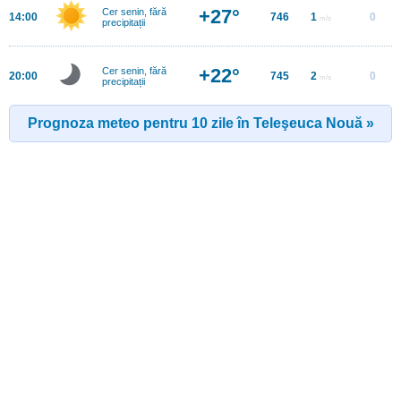
+27°
Cer senin, fără
14:00
746
1
0
m/s
precipitații
+22°
Cer senin, fără
20:00
745
2
0
m/s
precipitații
Prognoza meteo pentru 10 zile în Teleşeuca Nouă »