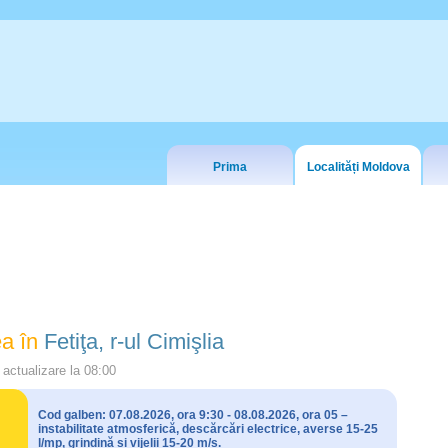
Prima
Localități Moldova
a în
Fetiţa, r-ul Cimişlia
actualizare la
08:00
Cod galben: 07.08.2026, ora 9:30 - 08.08.2026, ora 05 –
instabilitate atmosferică, descărcări electrice, averse 15-25
l/mp, grindină și vijelii 15-20 m/s.