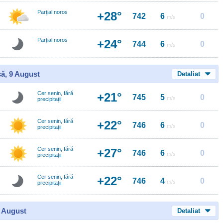
Parţial noros
+28°
742
6
0
m/s
Parțial noros
+24°
744
6
0
m/s
ă, 9 August
Detaliat
Cer senin, fără
+21°
745
5
0
m/s
precipitații
Cer senin, fără
+22°
746
6
0
m/s
precipitații
Cer senin, fără
+27°
746
6
0
m/s
precipitații
Cer senin, fără
+22°
746
4
0
m/s
precipitații
0 August
Detaliat