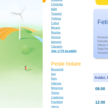
Chişinău
Bălţi
Tiraspol
Tighina
Feti
Cahul
Briceni
Rezina
Soroca
Presiun
Directia 
Ialoveni
Viteza v
Căuşeni
Total Pre
Alte 1776 localități
Vreamea
Peste hotare
Bucureşti
Iaşi
Astăzi,
Kiev
Odessa
Moscova
08:00
Torino
Lisabona
12:00
Frankfurt
Atena