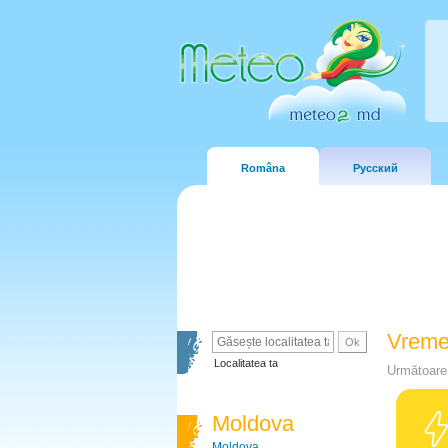
Româna
Русский
Vreme
Localitatea ta
Următoare 
Moldova
Moldova