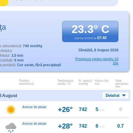
ţa
23.3° C
07:40
starea vremii la
e atmosferică:
740 mm/Hg
Sîmbătă,
8 August 2026
vîntului:
întului:
3,5 m/s
Prognoza meteo pentru 10
cipitaţii:
0 mm
zile
 posibilă:
Cer senin, fără precipitații
Conditia
Temperatura
Pr. atmosf.
Viteza vînt.
Total
atmosferică
aerului, °C
mm/Hg
m/s
precipitații,
mm
 8 August
Detaliat
Averse de ploaie
+26°
742
5
0
m/s
Averse de ploaie
+28°
742
6
0.7
m/s