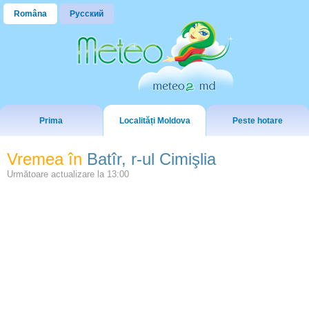
Româna
Русский
Prima
Localități Moldova
Peste hotare
Vremea în
Batîr, r-ul Cimişlia
Următoare actualizare la
13:00