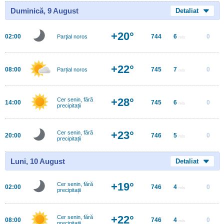
Duminică, 9 August
Detaliat
+20°
02:00
744
6
0
Parţial noros
m/s
+22°
08:00
745
7
0
Parțial noros
m/s
+28°
Cer senin, fără
14:00
745
6
0
m/s
precipitații
+23°
Cer senin, fără
20:00
746
5
0
m/s
precipitații
Luni, 10 August
Detaliat
+19°
Cer senin, fără
02:00
746
4
0
m/s
precipitații
+22°
Cer senin, fără
08:00
746
4
0
m/s
precipitații