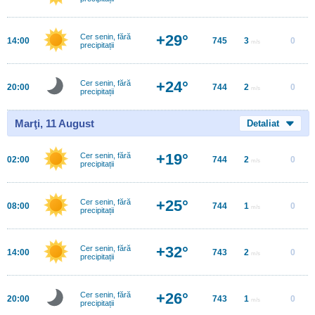
+29°
Cer senin, fără
14:00
745
3
0
m/s
precipitații
+24°
Cer senin, fără
20:00
744
2
0
m/s
precipitații
Marţi, 11 August
Detaliat
+19°
Cer senin, fără
02:00
744
2
0
m/s
precipitații
+25°
Cer senin, fără
08:00
744
1
0
m/s
precipitații
+32°
Cer senin, fără
14:00
743
2
0
m/s
precipitații
+26°
Cer senin, fără
20:00
743
1
0
m/s
precipitații