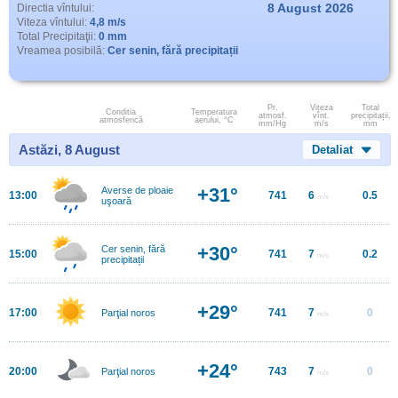
8 August 2026
Directia vîntului:
Viteza vîntului:
4,8 m/s
Total Precipitaţii:
0 mm
Vreamea posibilă:
Cer senin, fără precipitații
Pr.
Viteza
Total
Conditia
Temperatura
atmosf.
vînt.
precipitații,
atmosferică
aerului, °C
mm/Hg
m/s
mm
Astăzi, 8 August
Detaliat
+31°
Averse de ploaie
13:00
741
6
0.5
m/s
uşoară
+30°
Cer senin, fără
15:00
741
7
0.2
m/s
precipitații
+29°
17:00
741
7
0
Parţial noros
m/s
+24°
20:00
743
7
0
Parţial noros
m/s