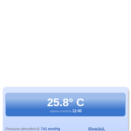
25.8° C
12:40
starea vremii la
Sîmbătă,
Presiune atmosferică:
741 mm/Hg