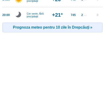
precipitații
+21°
Cer senin, fără
20:00
745
2
0
m/s
precipitații
Prognoza meteo pentru 10 zile în Drepcăuţi »