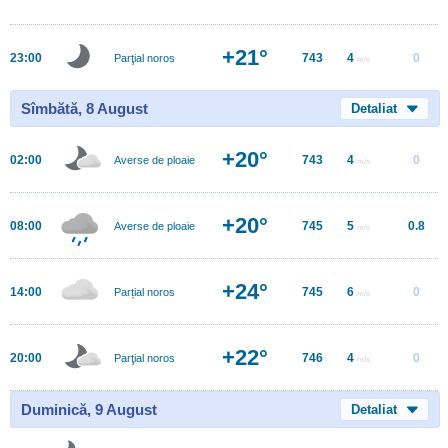
+21°
23:00
743
4
0
Parţial noros
m/s
Sîmbătă, 8 August
Detaliat
+20°
02:00
743
4
0
Averse de ploaie
m/s
+20°
08:00
745
5
0.8
Averse de ploaie
m/s
+24°
14:00
745
6
0
Parțial noros
m/s
+22°
20:00
746
4
0
Parţial noros
m/s
Duminică, 9 August
Detaliat