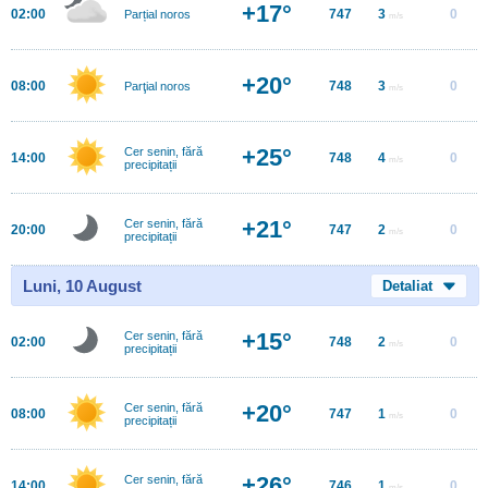
+17°
02:00
747
3
0
Parțial noros
m/s
+20°
08:00
748
3
0
Parţial noros
m/s
+25°
Cer senin, fără
14:00
748
4
0
m/s
precipitații
+21°
Cer senin, fără
20:00
747
2
0
m/s
precipitații
Luni, 10 August
Detaliat
+15°
Cer senin, fără
02:00
748
2
0
m/s
precipitații
+20°
Cer senin, fără
08:00
747
1
0
m/s
precipitații
+26°
Cer senin, fără
14:00
746
1
0
m/s