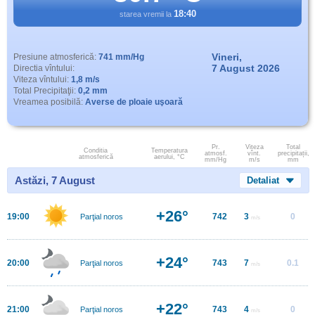
18:40
starea vremii la
Vineri,
Presiune atmosferică:
741 mm/Hg
7 August 2026
Directia vîntului:
Viteza vîntului:
1,8 m/s
Total Precipitaţii:
0,2 mm
Vreamea posibilă:
Averse de ploaie uşoară
Pr.
Viteza
Total
Conditia
Temperatura
atmosf.
vînt.
precipitații,
atmosferică
aerului, °C
mm/Hg
m/s
mm
Astăzi, 7 August
Detaliat
+26°
19:00
742
3
0
Parţial noros
m/s
+24°
20:00
743
7
0.1
Parţial noros
m/s
+22°
21:00
743
4
0
Parţial noros
m/s